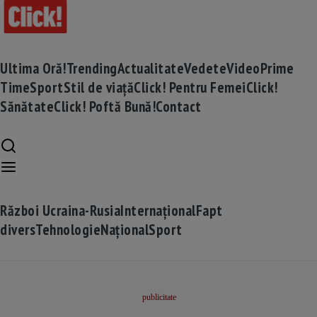
Ultima Oră!
Trending
Actualitate
Vedete
Video
Prime
Time
Sport
Stil de viață
Click! Pentru Femei
Click!
Sănătate
Click! Poftă Bună!
Contact
Război Ucraina-Rusia
Internațional
Fapt
divers
Tehnologie
Național
Sport