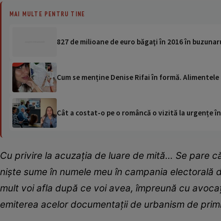
MAI MULTE PENTRU TINE
827 de milioane de euro băgaţi în 2016 în buzunaru
Cum se menține Denise Rifai în formă. Alimentele
Cât a costat-o pe o româncă o vizită la urgențe în
Cu privire la acuzația de luare de mită… Se pare că
niște sume în numele meu în campania electorală de 
mult voi afla după ce voi avea, împreună cu avocați
emiterea acelor documentații de urbanism de primi