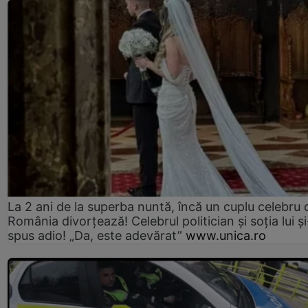
La 2 ani de la superba nuntă, încă un cuplu celebru 
România divorțează! Celebrul politician și soția lui ș
spus adio! „Da, este adevărat”
www.unica.ro