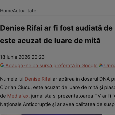
Home
Actualitate
Denise Rifai ar fi fost audiată d
este acuzat de luare de mită
18 iunie 2026 20:23
Adaugă-ne ca sursă preferată în Google
Urmă
Numele lui
Denise Rifai
ar apărea în dosarul DNA pri
Ciprian Ciucu, este acuzat de luare de mită și plasat
de
Mediafax,
jurnalista și prezentatoarea TV ar fi fo
Naționale Anticorupție și ar avea calitatea de susp