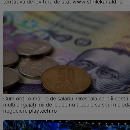
tentativă de lovitură de stat
www.stirilekanald.ro
Cum obții o mărire de salariu. Greșeala care îi costă
mulți angajați mii de lei, ce nu trebuie să spui nicioda
negociere
playtech.ro