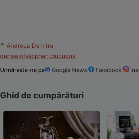
Andreea Dumitru
denise rifai
ciprian ciucu
dna
Urmărește-ne pe
Google News
Facebook
In
Ghid de cumpărături