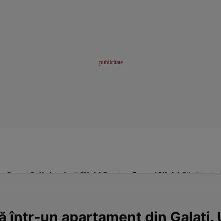
me
Sport
Stil de viață
Click! Pentru Femei
Click! Sănătate
 într-un apartament din Galați. U