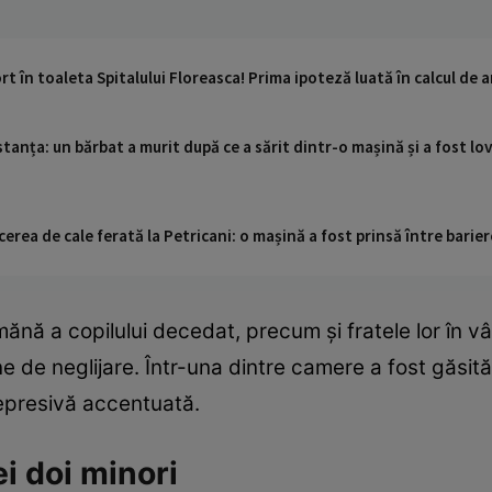
t în toaleta Spitalului Floreasca! Prima ipoteză luată în calcul de 
anța: un bărbat a murit după ce a sărit dintr-o mașină și a fost lov
cerea de cale ferată la Petricani: o mașină a fost prinsă între barier
mănă a copilului decedat, precum și fratele lor în vâ
 de neglijare. Într-una dintre camere a fost găsită 
 depresivă accentuată.
ei doi minori