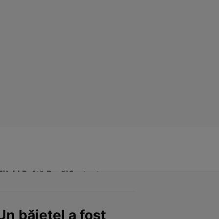
Click! Poftă Bună!
Contact
n băiețel a fost