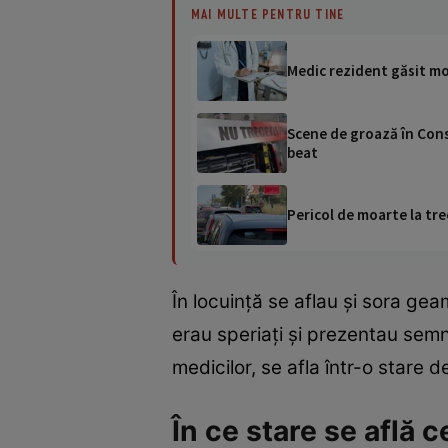
MAI MULTE PENTRU TINE
Medic rezident găsit mor
Scene de groază în Const
beat
Pericol de moarte la tre
În locuință se aflau și sora gea
erau speriați și prezentau semne
medicilor, se afla într-o stare
În ce stare se află c