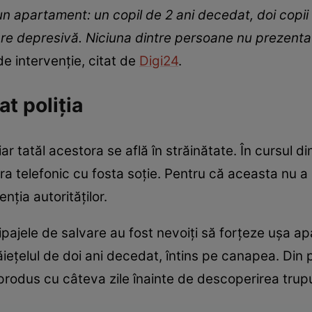
n apartament: un copil de 2 ani decedat, doi copii
are depresivă. Niciuna dintre persoane nu prezenta
de intervenție, citat de
Digi24
.
at poliția
iar tatăl acestora se află în străinătate. În cursul dimi
ura telefonic cu fosta soție. Pentru că aceasta nu 
nția autorităților.
chipajele de salvare au fost nevoiți să forțeze ușa a
băiețelul de doi ani decedat, întins pe canapea. Din p
produs cu câteva zile înainte de descoperirea trupu