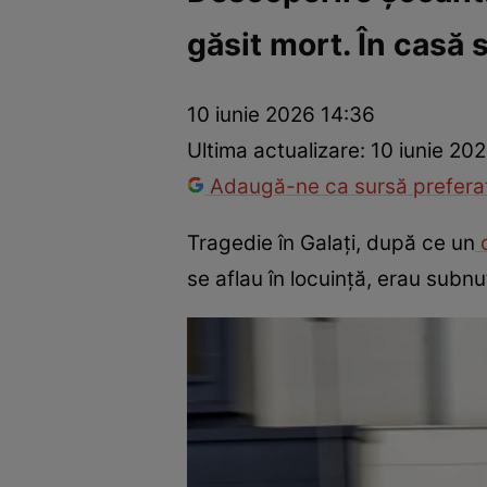
găsit mort. În casă se
Război Ucraina-Rusia
Internațional
Fapt divers
Tehnolog
10 iunie 2026 14:36
Ultima actualizare:
10 iunie 20
Adaugă-ne ca sursă preferat
Tragedie în Galați, după ce un
c
se aflau în locuință, erau subnut