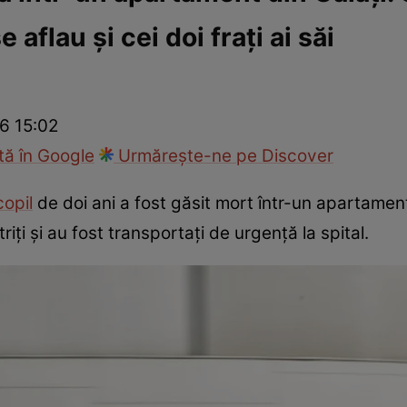
 aflau și cei doi frați ai săi
ie
Național
Sport
26 15:02
ă în Google
Urmărește-ne pe Discover
opil
de doi ani a fost găsit mort într-un apartament.
riți și au fost transportați de urgență la spital.