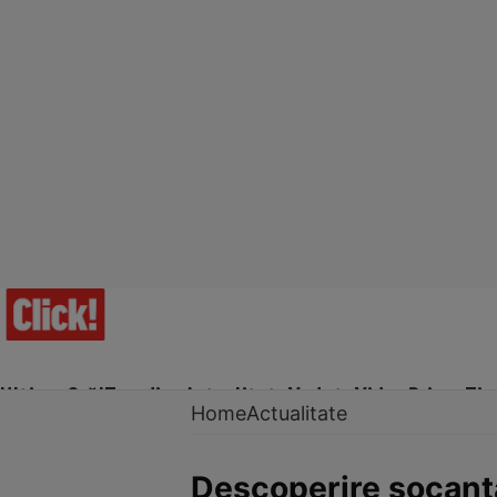
Ultima Oră!
Trending
Actualitate
Vedete
Video
Prime Ti
Home
Actualitate
Descoperire șocantă