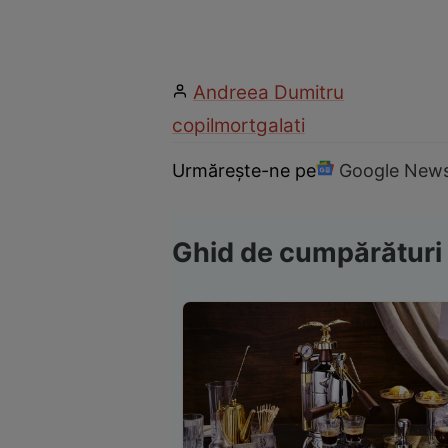
Andreea Dumitru
copil
mort
galati
Urmărește-ne pe
Google New
Ghid de cumpărături