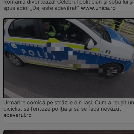
România divorțează! Celebrul politician și soția lui ș
spus adio! „Da, este adevărat”
www.unica.ro
Urmărire comică pe străzile din Iași. Cum a reușit u
biciclist să fenteze poliția și să se facă nevăzut
adevarul.ro