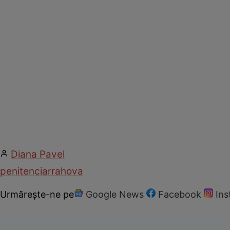
Diana Pavel
penitenciar
rahova
Urmărește-ne pe
Google News
Facebook
In