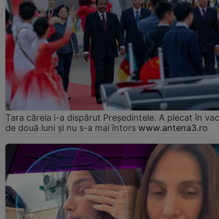
Țara căreia i-a dispărut Președintele. A plecat în va
de două luni și nu s-a mai întors
www.antena3.ro