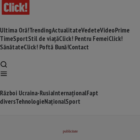
Ultima Oră!
Trending
Actualitate
Vedete
Video
Prime
Time
Sport
Stil de viață
Click! Pentru Femei
Click!
Sănătate
Click! Poftă Bună!
Contact
Război Ucraina-Rusia
Internațional
Fapt
divers
Tehnologie
Național
Sport