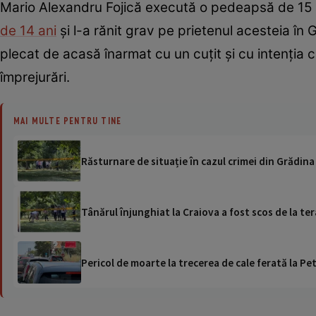
Mario Alexandru Fojică execută o pedeapsă de 15 a
de 14 ani
și l-a rănit grav pe prietenul acesteia în 
plecat de acasă înarmat cu un cuțit și cu intenția c
împrejurări.
MAI MULTE PENTRU TINE
Răsturnare de situație în cazul crimei din Grădina
Tânărul înjunghiat la Craiova a fost scos de la tera
Pericol de moarte la trecerea de cale ferată la Pet