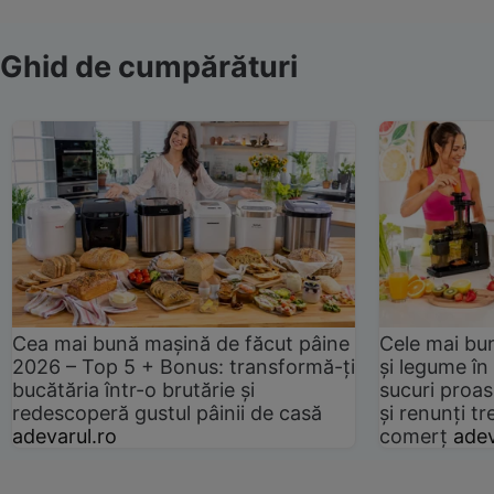
Ghid de cumpărături
Cea mai bună mașină de făcut pâine
Cele mai bu
2026 – Top 5 + Bonus: transformă-ți
și legume în
bucătăria într-o brutărie și
sucuri proas
redescoperă gustul pâinii de casă
și renunți tr
adevarul.ro
comerț
adev