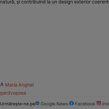
natură, și contribuind la un design exterior coerent
Maria Anghel
gard
vopsea
Urmărește-ne pe
Google News
Facebook
In