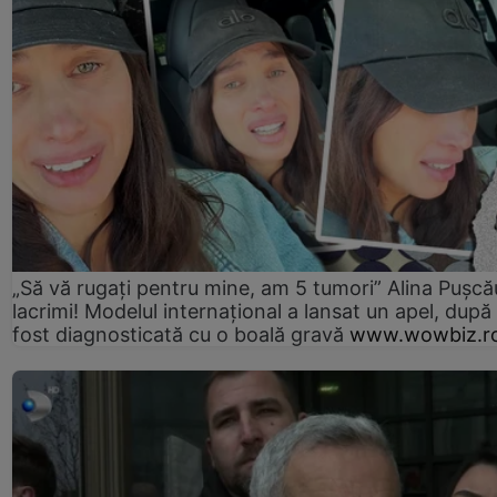
„Să vă rugați pentru mine, am 5 tumori” Alina Pușcău
lacrimi! Modelul internațional a lansat un apel, după
fost diagnosticată cu o boală gravă
www.wowbiz.r