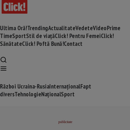
Ultima Oră!
Trending
Actualitate
Vedete
Video
Prime
Time
Sport
Stil de viață
Click! Pentru Femei
Click!
Sănătate
Click! Poftă Bună!
Contact
Război Ucraina-Rusia
Internațional
Fapt
divers
Tehnologie
Național
Sport