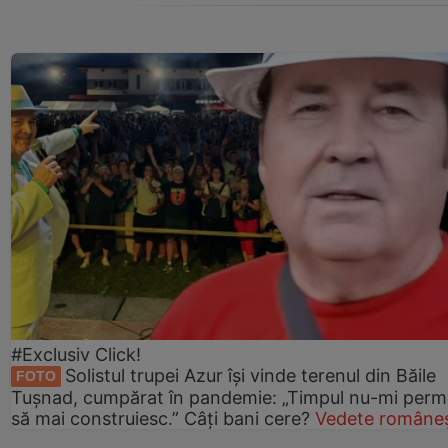
#Exclusiv Click!
Solistul trupei Azur își vinde terenul din Băile
FOTO
Tușnad, cumpărat în pandemie: „Timpul nu-mi perm
să mai construiesc.” Câți bani cere?
Vedete româneș