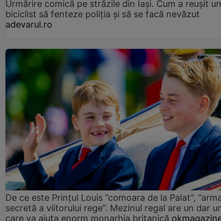
Urmărire comică pe străzile din Iași. Cum a reușit u
biciclist să fenteze poliția și să se facă nevăzut
adevarul.ro
De ce este Prințul Louis ”comoara de la Palat”, ”arm
secretă a viitorului rege”. Mezinul regal are un dar un
care va ajuta enorm monarhia britanică
okmagazine