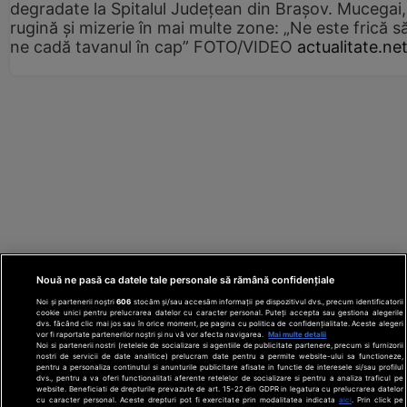
degradate la Spitalul Județean din Brașov. Mucegai,
rugină și mizerie în mai multe zone: „Ne este frică s
ne cadă tavanul în cap” FOTO/VIDEO
actualitate.ne
Nouă ne pasă ca datele tale personale să rămână confidențiale
Noi și partenerii noștri
606
stocăm și/sau accesăm informații pe dispozitivul dvs., precum identificatorii
cookie unici pentru prelucrarea datelor cu caracter personal. Puteți accepta sau gestiona alegerile
dvs. făcând clic mai jos sau în orice moment, pe pagina cu politica de confidențialitate. Aceste alegeri
vor fi raportate partenerilor noștri și nu vă vor afecta navigarea.
Mai multe detalii
Noi si partenerii nostri (retelele de socializare si agentiile de publicitate partenere, precum si furnizorii
nostri de servicii de date analitice) prelucram date pentru a permite website-ului sa functioneze,
Din rețeaua Adevărul Holding:
Adevarul.ro
pentru a personaliza continutul si anunturile publicitare afisate in functie de interesele si/sau profilul
Click.ro
ClickPoftaBuna.ro
ClickSanatate.ro
dvs., pentru a va oferi functionalitati aferente retelelor de socializare si pentru a analiza traficul pe
website. Beneficiati de drepturile prevazute de art. 15-22 din GDPR in legatura cu prelucrarea datelor
ClickPentruFemei.ro
DilemaVeche.ro
cu caracter personal. Aceste drepturi pot fi exercitate prin modalitatea indicata
aici
. Prin click pe