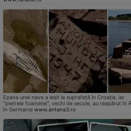
Epava unei nave a ieșit la suprafață în Croația, iar
"pietrele foametei", vechi de secole, au reapărut în R
în Germania
www.antena3.ro