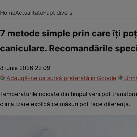
Home
Actualitate
Fapt divers
7 metode simple prin care îți po
caniculare. Recomandările speci
8 iunie 2026 22:09
Adaugă-ne ca sursă preferată în Google
Urmă
Temperaturile ridicate din timpul verii pot transfo
climatizare explică ce măsuri pot face diferența.