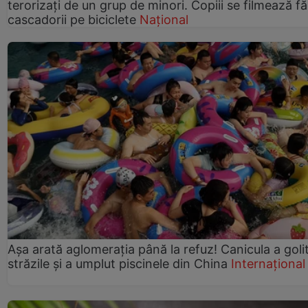
terorizați de un grup de minori. Copiii se filmează f
cascadorii pe biciclete
Național
Așa arată aglomerația până la refuz! Canicula a goli
străzile și a umplut piscinele din China
Internațional