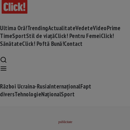
Ultima Oră!
Trending
Actualitate
Vedete
Video
Prime
Time
Sport
Stil de viață
Click! Pentru Femei
Click!
Sănătate
Click! Poftă Bună!
Contact
Război Ucraina-Rusia
Internațional
Fapt
divers
Tehnologie
Național
Sport