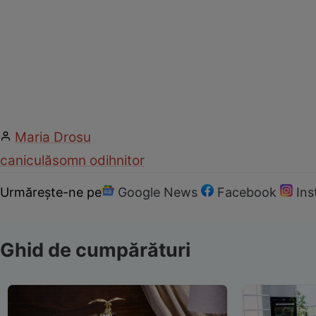
Maria Drosu
caniculă
somn odihnitor
Urmărește-ne pe
Google News
Facebook
In
Ghid de cumpărături