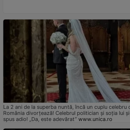
La 2 ani de la superba nuntă, încă un cuplu celebru 
România divorțează! Celebrul politician și soția lui ș
spus adio! „Da, este adevărat”
www.unica.ro