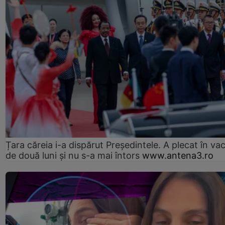
Țara căreia i-a dispărut Președintele. A plecat în va
de două luni și nu s-a mai întors
www.antena3.ro