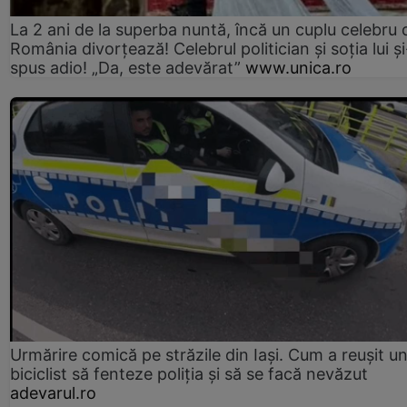
La 2 ani de la superba nuntă, încă un cuplu celebru 
România divorțează! Celebrul politician și soția lui ș
spus adio! „Da, este adevărat”
www.unica.ro
Urmărire comică pe străzile din Iași. Cum a reușit u
biciclist să fenteze poliția și să se facă nevăzut
adevarul.ro