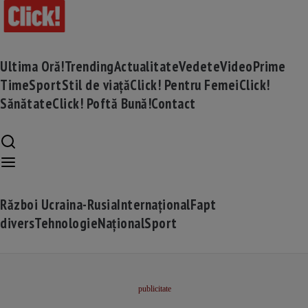
Ultima Oră!
Trending
Actualitate
Vedete
Video
Prime
Time
Sport
Stil de viață
Click! Pentru Femei
Click!
Sănătate
Click! Poftă Bună!
Contact
Război Ucraina-Rusia
Internațional
Fapt
divers
Tehnologie
Național
Sport