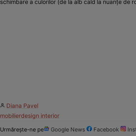
schimbare a culorilor (de la alb cald la nuanțe de 
Diana Pavel
mobilier
design interior
Urmărește-ne pe
Google News
Facebook
In