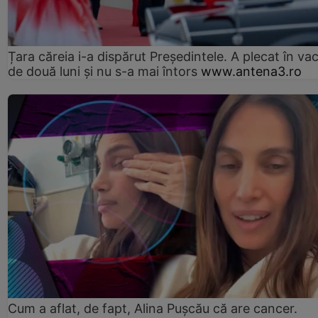
Țara căreia i-a dispărut Președintele. A plecat în va
de două luni și nu s-a mai întors
www.antena3.ro
Cum a aflat, de fapt, Alina Pușcău că are cancer.