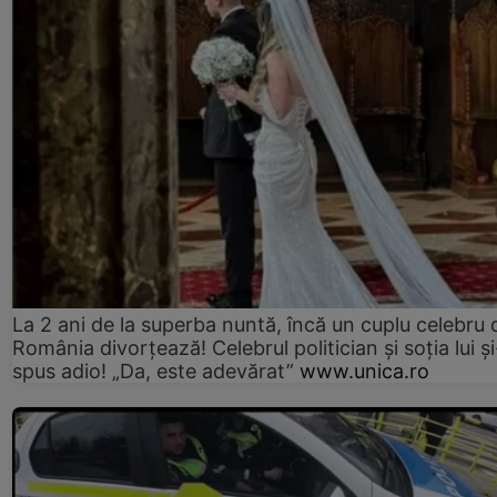
La 2 ani de la superba nuntă, încă un cuplu celebru 
România divorțează! Celebrul politician și soția lui ș
spus adio! „Da, este adevărat”
www.unica.ro