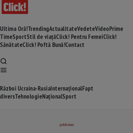
Ultima Oră!
Trending
Actualitate
Vedete
Video
Prime
Time
Sport
Stil de viață
Click! Pentru Femei
Click!
Sănătate
Click! Poftă Bună!
Contact
Război Ucraina-Rusia
Internațional
Fapt
divers
Tehnologie
Național
Sport