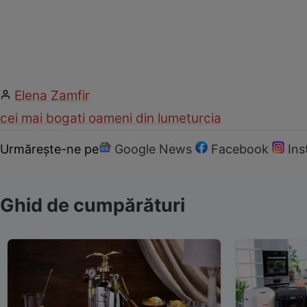
Elena Zamfir
cei mai bogati oameni din lume
turcia
Urmărește-ne pe
Google News
Facebook
In
Ghid de cumpărături