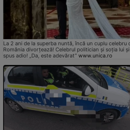
La 2 ani de la superba nuntă, încă un cuplu celebru 
România divorțează! Celebrul politician și soția lui ș
spus adio! „Da, este adevărat”
www.unica.ro