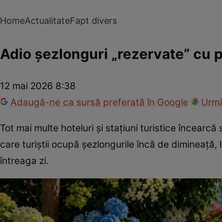
Home
Actualitate
Fapt divers
Adio șezlonguri „rezervate” cu p
12 mai 2026 8:38
Adaugă-ne ca sursă preferată în Google
Urmă
Tot mai multe hoteluri și stațiuni turistice încearcă
care turiștii ocupă șezlongurile încă de dimineață
întreaga zi.