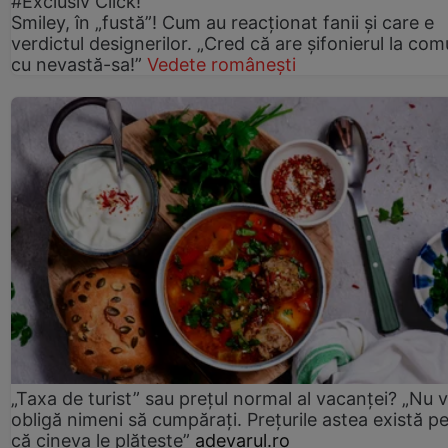
#Exclusiv Click!
Smiley, în „fustă”! Cum au reacționat fanii și care e
verdictul designerilor. „Cred că are șifonierul la co
cu nevastă-sa!”
Vedete românești
„Taxa de turist” sau prețul normal al vacanței? „Nu 
obligă nimeni să cumpărați. Prețurile astea există p
că cineva le plătește”
adevarul.ro