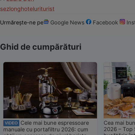
sezlong
hoteluri
turist
Urmărește-ne pe
Google News
Facebook
In
Ghid de cumpărături
Cele mai bune espressoare
Cea mai bun
VIDEO
2026 – Top 
manuale cu portafiltru 2026: cum