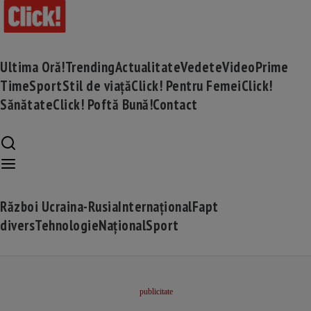
Ultima Oră!
Trending
Actualitate
Vedete
Video
Prime
Time
Sport
Stil de viață
Click! Pentru Femei
Click!
Sănătate
Click! Poftă Bună!
Contact
Război Ucraina-Rusia
Internațional
Fapt
divers
Tehnologie
Național
Sport