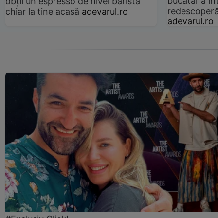
bucătăria înt
obții un espresso de nivel barista
redescoperă 
chiar la tine acasă
adevarul.ro
adevarul.ro