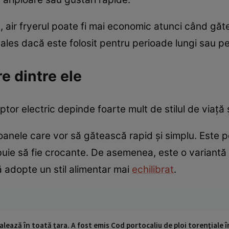
 air fryerul poate fi mai economic atunci când găteș
 ales dacă este folosit pentru perioade lungi sau 
re dintre ele
tor electric depinde foarte mult de stilul de viață și
rsoanele care vor să gătească rapid și simplu. Este 
buie să fie crocante. De asemenea, este o variantă
să adopte un stil alimentar mai
echilibrat
.
alează în toată țara. A fost emis Cod portocaliu de ploi torenţiale î