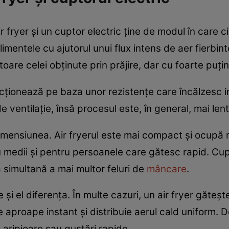
r fryer și un cuptor electric ține de modul în care cir
alimentele cu ajutorul unui flux intens de aer fierbi
are celei obținute prin prăjire, dar cu foarte puțin 
ncționează pe baza unor rezistențe care încălzesc in
ventilație, însă procesul este, în general, mai lent 
mensiunea. Air fryerul este mai compact și ocupă m
au medii și pentru persoanele care gătesc rapid. Cup
 simultană a mai multor feluri de
mâncare
.
și el diferența. În multe cazuri, un air fryer găte
e aproape instant și distribuie aerul cald uniform. 
, aripioare sau gustări rapide.