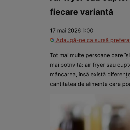
fiecare variantă
Război Ucraina-Rusia
Internațional
Fapt divers
Tehnolog
17 mai 2026 1:00
Adaugă-ne ca sursă preferat
Tot mai multe persoane care îș
mai potrivită: air fryer sau cup
mâncarea, însă există diferențe
cantitatea de alimente care poa