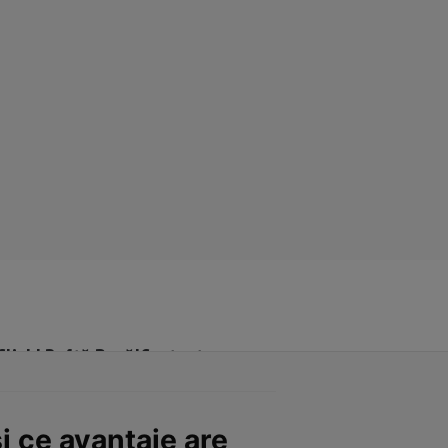
Click! Poftă Bună!
Contact
și ce avantaje are