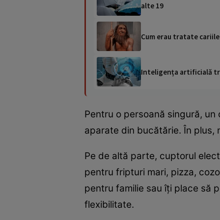
alte 19
Cum erau tratate cariile
Inteligența artificială
Pentru o persoană singură, un cu
aparate din bucătărie. În plus
Pe de altă parte, cuptorul elec
pentru fripturi mari, pizza, co
pentru familie sau îți place să 
flexibilitate.