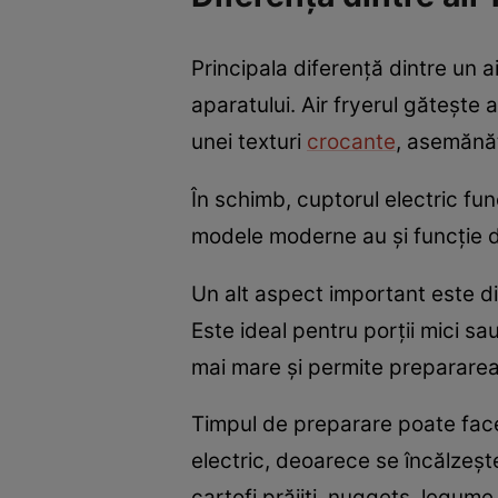
Principala diferență dintre un ai
aparatului. Air fryerul gătește 
unei texturi
crocante
, asemănăto
În schimb, cuptorul electric fu
modele moderne au și funcție de 
Un alt aspect important este di
Este ideal pentru porții mici s
mai mare și permite prepararea
Timpul de preparare poate face 
electric, deoarece se încălzeșt
cartofi prăjiți, nuggets, legume