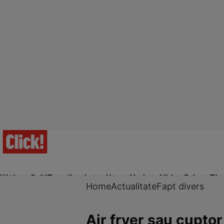
Ultima Oră!
Trending
Actualitate
Vedete
Video
Prime Ti
Home
Actualitate
Fapt divers
Air fryer sau cuptor