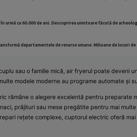
 în urmă cu 60.000 de ani. Descoprirea uimitoare făcută de arheologi
 transformă departamentele de resurse umane. Milioane de locuri de
plu sau o familie mică, air fryerul poate deveni unu
, multe modele moderne au programe automate și su
tric rămâne o alegere excelentă pentru preparate ma
zonaci, prăjituri sau mese pregătite pentru mai mul
prepari rețete complexe, cuptorul electric oferă mai