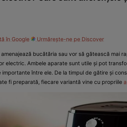
ie
Național
Sport
ă în Google
Urmărește-ne pe Discover
i amenajează bucătăria sau vor să gătească mai ra
tor electric. Ambele aparate sunt utile și pot trans
 importante între ele. De la timpul de gătire și con
te fi preparată, fiecare variantă vine cu propriile
a