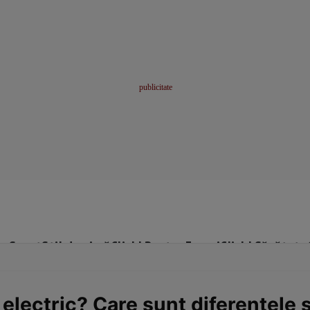
me
Sport
Stil de viață
Click! Pentru Femei
Click! Sănătate
 electric? Care sunt diferențele 