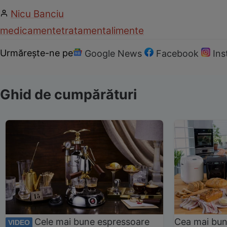
Nicu Banciu
medicamente
tratament
alimente
Urmărește-ne pe
Google News
Facebook
In
Ghid de cumpărături
Cele mai bune espressoare
Cea mai bun
VIDEO