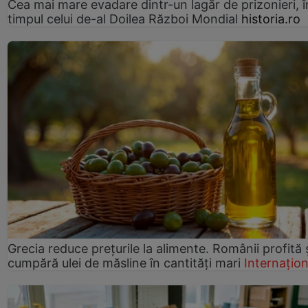
Cea mai mare evadare dintr-un lagăr de prizonieri, î
timpul celui de-al Doilea Război Mondial
historia.ro
Grecia reduce prețurile la alimente. Românii profită 
cumpără ulei de măsline în cantități mari
Internațion