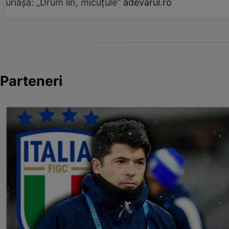
uriașă: „Drum lin, micuțule”
adevarul.ro
Parteneri