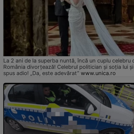
La 2 ani de la superba nuntă, încă un cuplu celebru 
România divorțează! Celebrul politician și soția lui ș
spus adio! „Da, este adevărat”
www.unica.ro