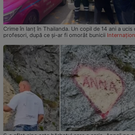
Crime în lanț în Thailanda. Un copil de 14 ani a ucis 
profesori, după ce și-ar fi omorât bunicii
Internațion