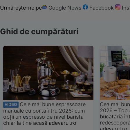
Urmărește-ne pe
Google News
Facebook
In
Ghid de cumpărături
Cele mai bune espressoare
Cea mai bun
VIDEO
2026 – Top 
manuale cu portafiltru 2026: cum
bucătăria înt
obții un espresso de nivel barista
redescoperă 
chiar la tine acasă
adevarul.ro
adevarul.ro