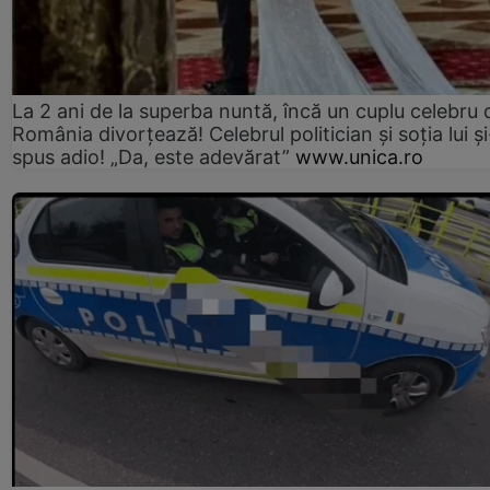
La 2 ani de la superba nuntă, încă un cuplu celebru 
România divorțează! Celebrul politician și soția lui ș
spus adio! „Da, este adevărat”
www.unica.ro