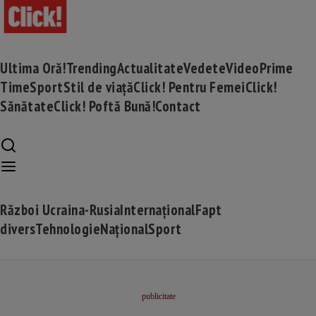
Ultima Oră!
Trending
Actualitate
Vedete
Video
Prime
Time
Sport
Stil de viață
Click! Pentru Femei
Click!
Sănătate
Click! Poftă Bună!
Contact
Război Ucraina-Rusia
Internațional
Fapt
divers
Tehnologie
Național
Sport