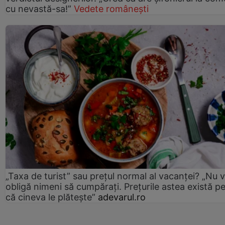
cu nevastă-sa!”
Vedete românești
„Taxa de turist” sau prețul normal al vacanței? „Nu 
obligă nimeni să cumpărați. Prețurile astea există p
că cineva le plătește”
adevarul.ro