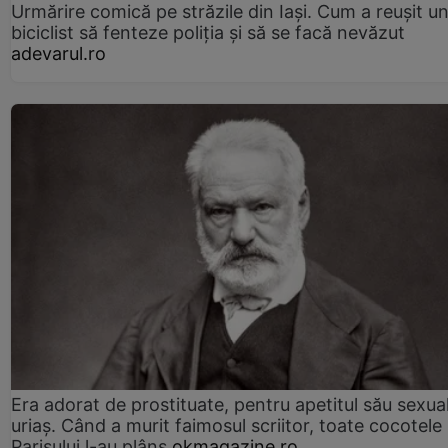
Urmărire comică pe străzile din Iași. Cum a reușit u
biciclist să fenteze poliția și să se facă nevăzut
adevarul.ro
Era adorat de prostituate, pentru apetitul său sexua
uriaș. Când a murit faimosul scriitor, toate cocotele
Parisului l-au plâns
okmagazine.ro