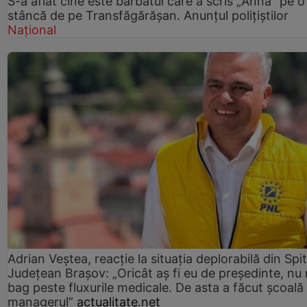
S-a aflat cine este bărbatul care a scris „Anna” pe o
stâncă de pe Transfăgărășan. Anunțul polițiștilor
Național
Adrian Veștea, reacție la situația deplorabilă din Spit
Județean Brașov: „Oricât aș fi eu de președinte, nu
bag peste fluxurile medicale. De asta a făcut școală
managerul”
actualitate.net