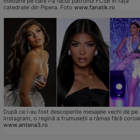
milioane pe care l-a făcut patronul FCSB în fața
catedralei din Pipera. Foto
www.fanatik.ro
După ce i-au fost descoperite mesajele vechi de pe
Instagram, o regină a frumuseții a rămas fără coro
www.antena3.ro