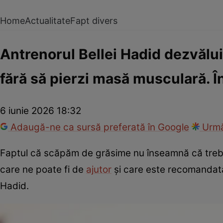
Home
Actualitate
Fapt divers
Antrenorul Bellei Hadid dezvălu
fără să pierzi masă musculară. Î
6 iunie 2026 18:32
Adaugă-ne ca sursă preferată în Google
Urmă
Faptul că scăpăm de grăsime nu înseamnă că treb
care ne poate fi de
ajutor
și care este recomandată 
Hadid.