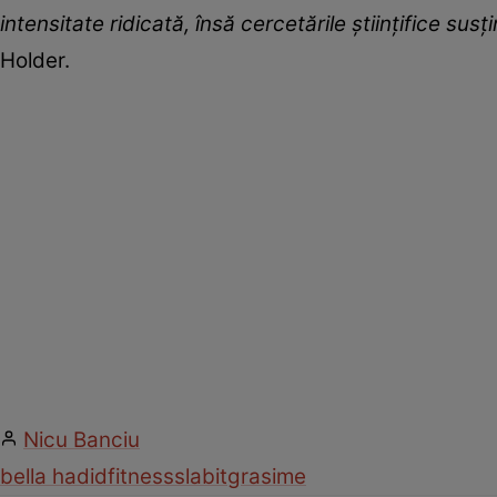
intensitate ridicată, însă cercetările științifice sus
Holder.
Nicu Banciu
bella hadid
fitness
slabit
grasime