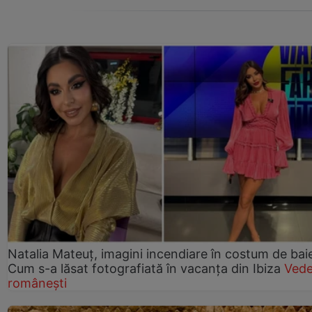
Natalia Mateuț, imagini incendiare în costum de bai
Cum s-a lăsat fotografiată în vacanța din Ibiza
Vede
românești