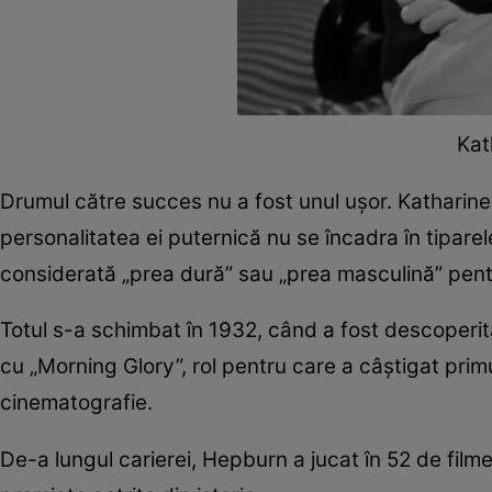
Kat
Drumul către succes nu a fost unul ușor. Katharin
personalitatea ei puternică nu se încadra în tiparel
considerată „prea dură” sau „prea masculină” pentr
Totul s-a schimbat în 1932, când a fost descoperită
cu „Morning Glory”, rol pentru care a câștigat prim
cinematografie.
De-a lungul carierei, Hepburn a jucat în 52 de film