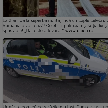
La 2 ani de la superba nuntă, încă un cuplu celebru 
România divorțează! Celebrul politician și soția lui ș
spus adio! „Da, este adevărat”
www.unica.ro
Urmărire comică pe străzile din Iași. Cum a reușit u