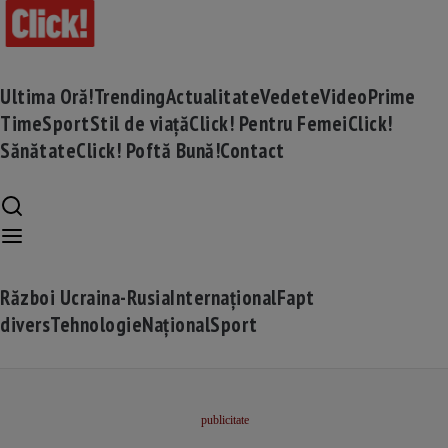
Ultima Oră!
Trending
Actualitate
Vedete
Video
Prime
Time
Sport
Stil de viață
Click! Pentru Femei
Click!
Sănătate
Click! Poftă Bună!
Contact
Război Ucraina-Rusia
Internațional
Fapt
divers
Tehnologie
Național
Sport