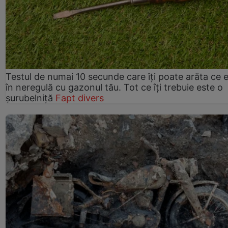
Testul de numai 10 secunde care îți poate arăta ce 
în neregulă cu gazonul tău. Tot ce îți trebuie este o
șurubelniță
Fapt divers