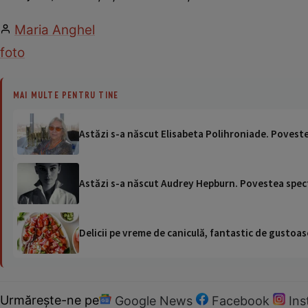
Maria Anghel
foto
MAI MULTE PENTRU TINE
Astăzi s-a născut Elisabeta Polihroniade. Poveste
Astăzi s-a născut Audrey Hepburn. Povestea spect
Delicii pe vreme de caniculă, fantastic de gustoase
Urmărește-ne pe
Google News
Facebook
In