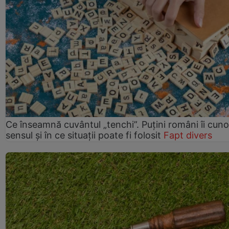
Ce înseamnă cuvântul „tenchi”. Puțini români îi cun
sensul și în ce situații poate fi folosit
Fapt divers