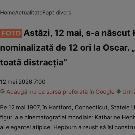
Home
Actualitate
Fapt divers
Astăzi, 12 mai, s-a născut 
FOTO
nominalizată de 12 ori la Oscar. 
toată distracția”
12 mai 2026 7:00
Adaugă-ne ca sursă preferată în Google
Urmă
Pe 12 mai 1907, în Hartford, Connecticut, Statele U
figuri ale cinematografiei mondiale: Katharine Hepb
al eleganței atipice, Hepburn a reușit să își constru