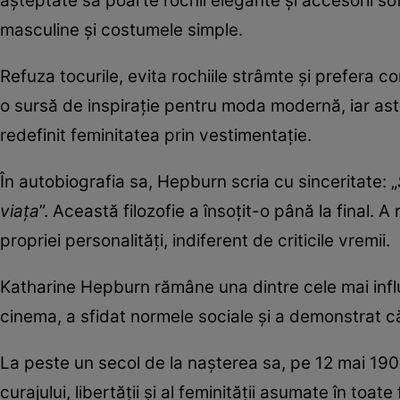
așteptate să poarte rochii elegante și accesorii sof
masculine și costumele simple.
Refuza tocurile, evita rochiile strâmte și prefera con
o sursă de inspirație pentru moda modernă, iar astă
redefinit feminitatea prin vestimentație.
În autobiografia sa, Hepburn scria cu sinceritate: „
viața
”. Această filozofie a însoțit-o până la final. 
propriei personalități, indiferent de criticile vremii.
Katharine Hepburn rămâne una dintre cele mai influen
cinema, a sfidat normele sociale și a demonstrat c
La peste un secol de la nașterea sa, pe 12 mai 190
curajului, libertății și al feminității asumate în toate