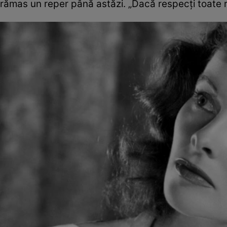
rămas un reper până astăzi. „Dacă respecți toate regu