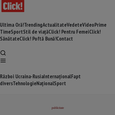
Ultima Oră!
Trending
Actualitate
Vedete
Video
Prime
Time
Sport
Stil de viață
Click! Pentru Femei
Click!
Sănătate
Click! Poftă Bună!
Contact
Război Ucraina-Rusia
Internațional
Fapt
divers
Tehnologie
Național
Sport