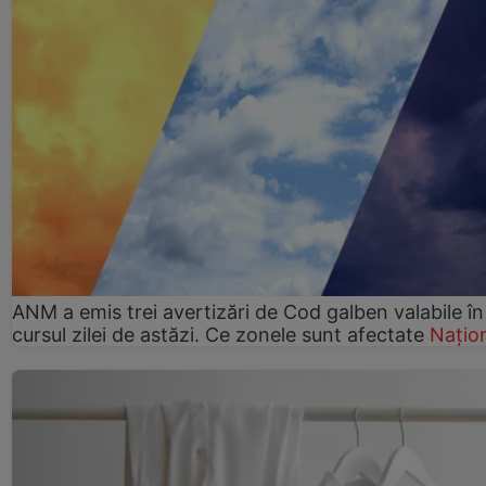
ANM a emis trei avertizări de Cod galben valabile în
cursul zilei de astăzi. Ce zonele sunt afectate
Națio