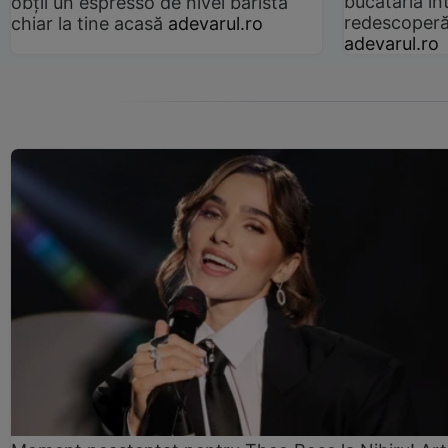
bucătăria înt
obții un espresso de nivel barista
redescoperă 
chiar la tine acasă
adevarul.ro
adevarul.ro