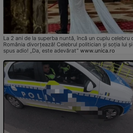
La 2 ani de la superba nuntă, încă un cuplu celebru 
România divorțează! Celebrul politician și soția lui ș
spus adio! „Da, este adevărat”
www.unica.ro