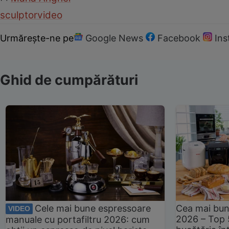
sculptor
video
Urmărește-ne pe
Google News
Facebook
In
Ghid de cumpărături
Cele mai bune espressoare
Cea mai bun
VIDEO
2026 – Top 
manuale cu portafiltru 2026: cum