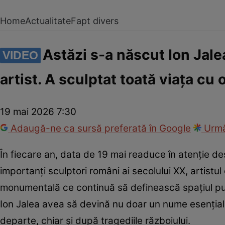
Home
Actualitate
Fapt divers
Astăzi s-a născut Ion Jal
VIDEO
artist. A sculptat toată viața cu
19 mai 2026 7:30
Adaugă-ne ca sursă preferată în Google
Urmă
În fiecare an, data de 19 mai readuce în atenție dest
importanți sculptori români ai secolului XX, artist
monumentală ce continuă să definească spațiul pub
Ion Jalea avea să devină nu doar un nume esențial a
departe, chiar și după tragediile războiului.