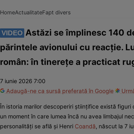
Home
Actualitate
Fapt divers
Astăzi se împlinesc 140 de
VIDEO
părintele avionului cu reacție. L
român: în tinerețe a practicat r
7 iunie 2026 7:00
Adaugă-ne ca sursă preferată în Google
Urmă
În istoria marilor descoperiri științifice există figur
un moment în care lumea încă nu avea limbajul nece
personalități se află și Henri
Coandă
, născut la 7 i