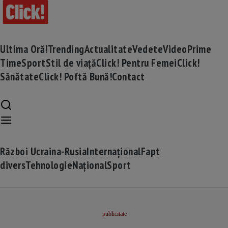
Ultima Oră!
Trending
Actualitate
Vedete
Video
Prime
Time
Sport
Stil de viață
Click! Pentru Femei
Click!
Sănătate
Click! Poftă Bună!
Contact
Război Ucraina-Rusia
Internațional
Fapt
divers
Tehnologie
Național
Sport