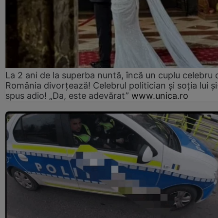
La 2 ani de la superba nuntă, încă un cuplu celebru 
România divorțează! Celebrul politician și soția lui ș
spus adio! „Da, este adevărat”
www.unica.ro