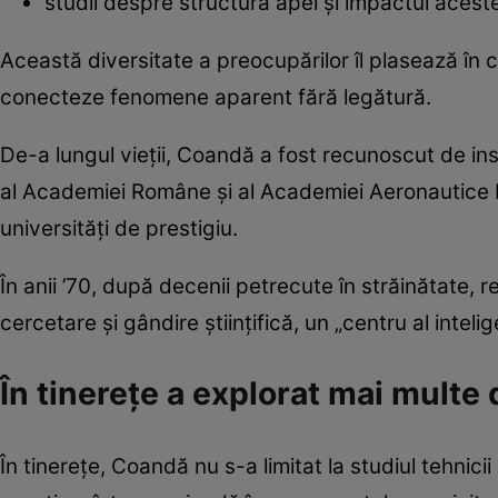
studii despre structura apei și impactul aceste
Această diversitate a preocupărilor îl plasează în ca
conecteze fenomene aparent fără legătură.
De-a lungul vieții, Coandă a fost recunoscut de inst
al Academiei Române și al Academiei Aeronautice R
universități de prestigiu.
În anii ’70, după decenii petrecute în străinătate,
cercetare și gândire științifică, un „centru al intel
În tinerețe a explorat mai multe 
În tinerețe, Coandă nu s-a limitat la studiul tehnicii