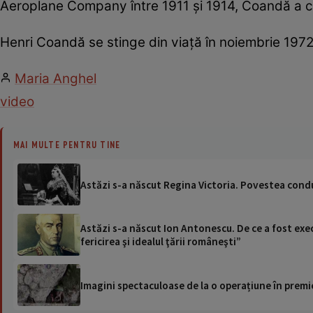
Aeroplane Company între 1911 și 1914, Coandă a con
Henri Coandă se stinge din viață în noiembrie 1972
Maria Anghel
video
MAI MULTE PENTRU TINE
Astăzi s-a născut Regina Victoria. Povestea condu
Astăzi s-a născut Ion Antonescu. De ce a fost exec
fericirea şi idealul ţării româneşti”
Imagini spectaculoase de la o operațiune în premie