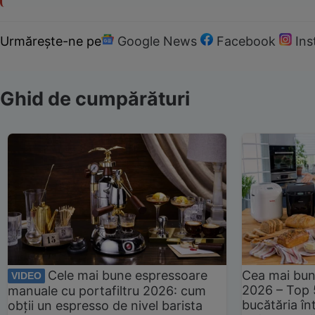
Urmărește-ne pe
Google News
Facebook
In
Ghid de cumpărături
Cele mai bune espressoare
Cea mai bun
VIDEO
2026 – Top 
manuale cu portafiltru 2026: cum
bucătăria înt
obții un espresso de nivel barista