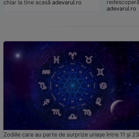
redescoperă 
chiar la tine acasă
adevarul.ro
adevarul.ro
Zodiile care au parte de surprize uriașe între 11 și 23