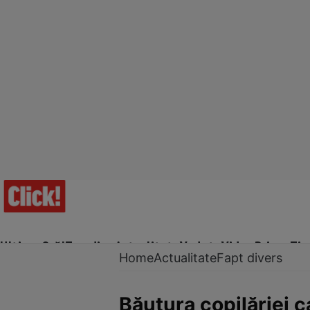
Ultima Oră!
Trending
Actualitate
Vedete
Video
Prime Ti
Home
Actualitate
Fapt divers
Băutura copilăriei c