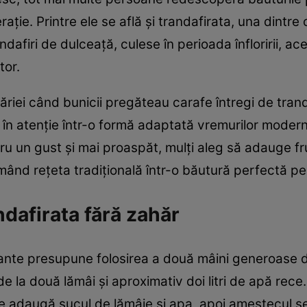
ație. Printre ele se află și trandafirata, una dintr
andafiri de dulceață, culese în perioada înfloririi, 
tor.
ilăriei când bunicii pregăteau carafe întregi de trand
e în atenție într-o formă adaptată vremurilor modern
tru un gust și mai proaspăt, mulți aleg să adauge fr
ând rețeta tradițională într-o băutură perfectă pen
dafirata fără zahăr
iante presupune folosirea a două mâini generoase d
 la două lămâi și aproximativ doi litri de apă rece.
e adaugă sucul de lămâie și apa, apoi amestecul se 