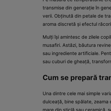
transmise din generație în gener
verii. Obținută din petale de tr
aroma discretă și efectul răcori
Mulți își amintesc de zilele cop
musafiri. Astăzi, băutura revin
sau ingrediente artificiale. Pen
sau cuburi de gheață, transform
Cum se prepară tran
Una dintre cele mai simple var
dulceață, bine spălate, zeama de
mare din sticlă sau ceramică, s