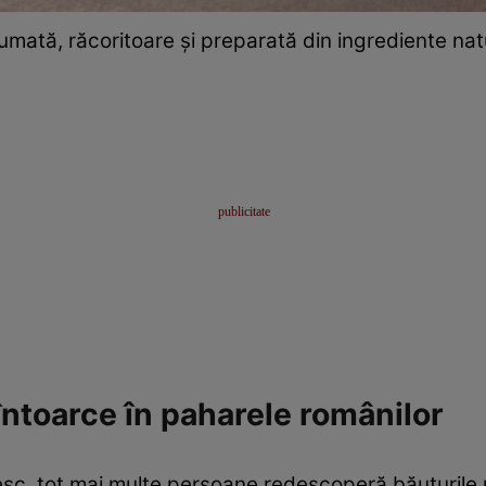
umată, răcoritoare și preparată din ingrediente nat
întoarce în paharele românilor
sc, tot mai multe persoane redescoperă băuturile 