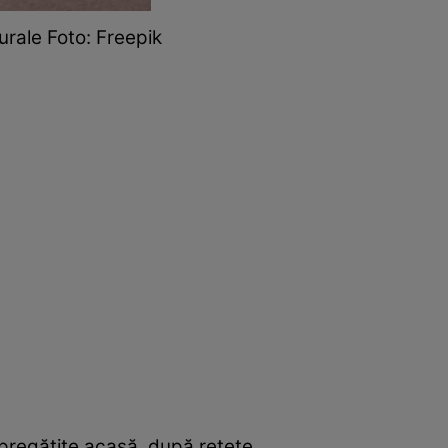
urale Foto: Freepik
pregătite acasă, după rețete