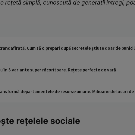
, o rețetă simplă, cunoscută de generații întregi, p
trandafirată. Cum să o prepari după secretele știute doar de bunici
 în 5 variante super răcoritoare. Rețete perfecte de vară
 transformă departamentele de resurse umane. Milioane de locuri de
ște rețelele sociale