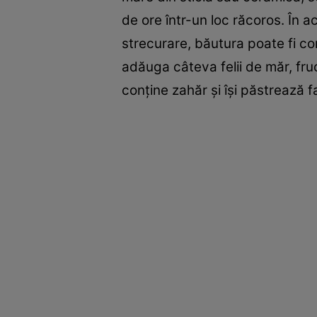
de ore într-un loc răcoros. În a
strecurare, băutura poate fi co
adăuga câteva felii de măr, fru
conține zahăr și își păstrează f