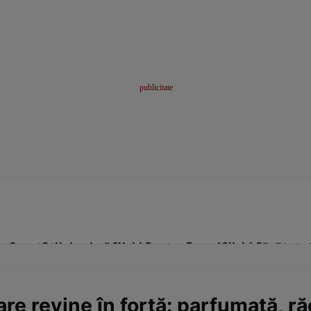
me
Sport
Stil de viață
Click! Pentru Femei
Click! Sănătate
are revine în forță: parfumată, ră