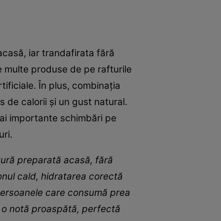
casă, iar trandafirata fără
e multe produse de pe rafturile
ificiale. În plus, combinația
 de calorii și un gust natural.
 mai importante schimbări pe
ri.
tură preparată acasă, fără
nul cald, hidratarea corectă
u persoanele care consumă prea
i o notă proaspătă, perfectă