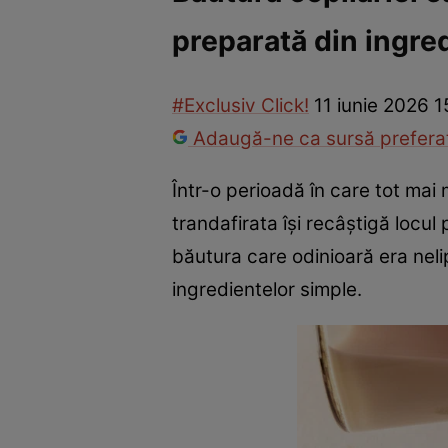
preparată din ingre
Război Ucraina-Rusia
Internațional
Fapt divers
Tehnolog
#Exclusiv Click!
11 iunie 2026 1
Adaugă-ne ca sursă preferat
Într-o perioadă în care tot mai
trandafirata își recâștigă locu
băutura care odinioară era nelip
ingredientelor simple.