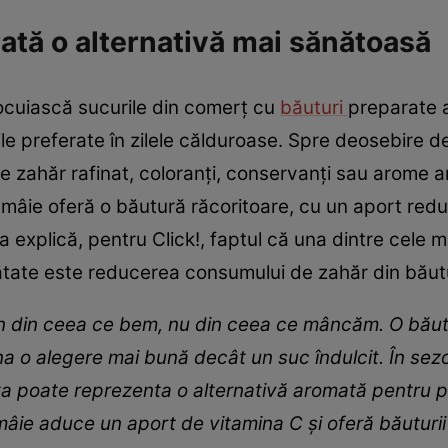
ată o alternativă mai sănătoasă
locuiască sucurile din comerț cu
băuturi
preparate a
le preferate în zilele călduroase. Spre deosebire d
 zahăr rafinat, coloranți, conservanți sau arome art
lămâie oferă o băutură răcoritoare, cu un aport redus
ea explică, pentru Click!, faptul că una dintre cele
tate este reducerea consumului de zahăr din băutu
e vin din ceea ce bem, nu din ceea ce mâncăm. O bău
a o alegere mai bună decât un suc îndulcit. În sezo
rata poate reprezenta o alternativă aromată pentr
ămâie aduce un aport de vitamina C și oferă băuturi