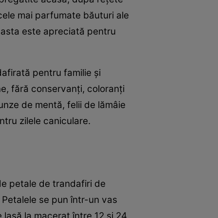
e cele mai parfumate băuturi ale
aceasta este apreciată pentru
afirată pentru familie și
e, fără conservanți, coloranți
unze de mentă, felii de lămâie
tru zilele caniculare.
e petale de trandafiri de
 Petalele se pun într-un vas
lasă la macerat între 12 și 24