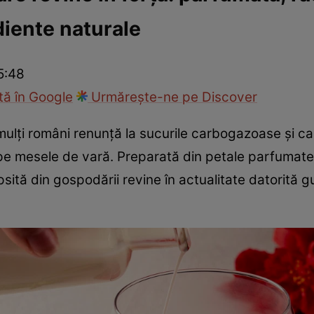
diente naturale
ie
Național
Sport
5:48
ă în Google
Urmărește-ne pe Discover
 mulți români renunță la sucurile carbogazoase și ca
l pe mesele de vară. Preparată din petale parfumat
sită din gospodării revine în actualitate datorită gu