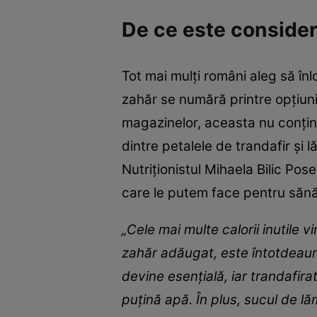
De ce este consider
Tot mai mulți români aleg să în
zahăr se numără printre opțiuni
magazinelor, aceasta nu conține
dintre petalele de trandafir și 
Nutriționistul Mihaela Bilic Pos
care le putem face pentru sănă
„Cele mai multe calorii inutil
zahăr adăugat, este întotdeaun
devine esențială, iar trandafi
puțină apă. În plus, sucul de l