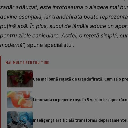
zahăr adăugat, este întotdeauna o alegere mai bună
devine esențială, iar trandafirata poate reprezen
puțină apă. În plus, sucul de lămâie aduce un apor
pentru zilele caniculare. Astfel, o rețetă simplă, c
modernă",
spune specialistul.
MAI MULTE PENTRU TINE
Cea mai bună rețetă de trandafirată. Cum să o pre
Limonada cu pepene roșu în 5 variante super răco
Inteligența artificială transformă departamentele