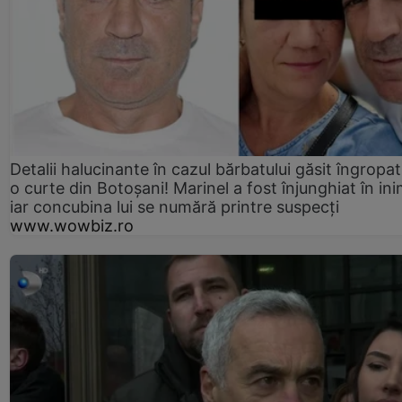
Detalii halucinante în cazul bărbatului găsit îngropat
o curte din Botoșani! Marinel a fost înjunghiat în ini
iar concubina lui se numără printre suspecți
www.wowbiz.ro