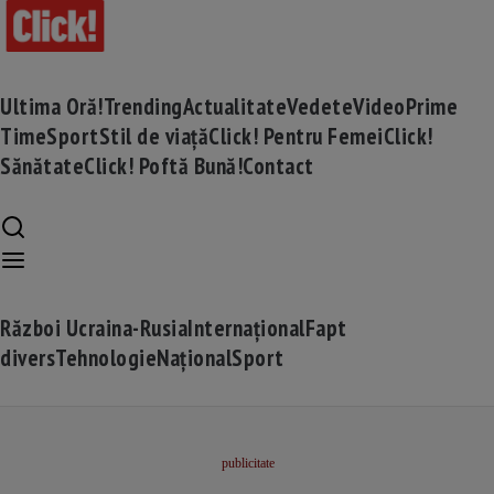
Ultima Oră!
Trending
Actualitate
Vedete
Video
Prime
Time
Sport
Stil de viață
Click! Pentru Femei
Click!
Sănătate
Click! Poftă Bună!
Contact
Război Ucraina-Rusia
Internațional
Fapt
divers
Tehnologie
Național
Sport