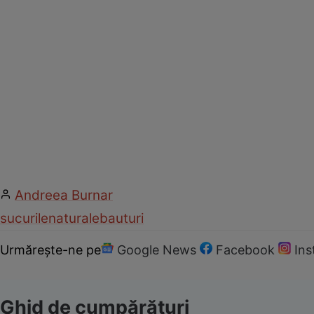
Andreea Burnar
sucurile
naturale
bauturi
Urmărește-ne pe
Google News
Facebook
In
Ghid de cumpărături