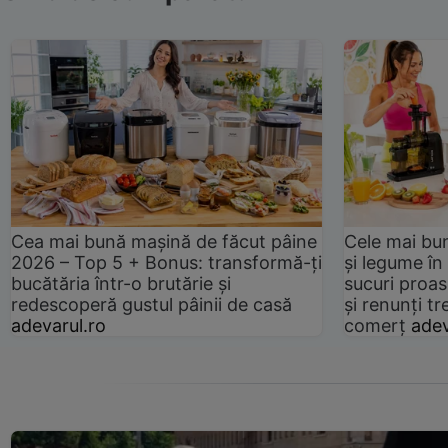
Cea mai bună mașină de făcut pâine
Cele mai bu
2026 – Top 5 + Bonus: transformă-ți
și legume în
bucătăria într-o brutărie și
sucuri proas
redescoperă gustul pâinii de casă
și renunți tr
adevarul.ro
comerț
adev