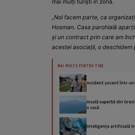
mai mulți turiști în zonă.
„Noi facem parte, ca organizați
Hosman. Casa parohială aparține
și un contract prin care am înc
acestei asociații, o deschidem p
MAI MULTE PENTRU TINE
Incident șocant într-un 
Insulă superbă din Greci
o casă
Inteligența artificială