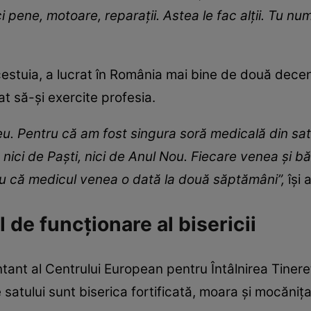
i pene, motoare, reparații. Astea le fac alții. Tu n
acestuia, a lucrat în România mai bine de două decen
at să-și exercite profesia.
greu. Pentru că am fost singura soră medicală din s
 nici de Paști, nici de Anul Nou. Fiecare venea și b
ru că medicul venea o dată la două săptămâni”,
își 
 de funcționare al bisericii
zentant al Centrului European pentru Întâlnirea Tine
le satului sunt biserica fortificată, moara și mocăni