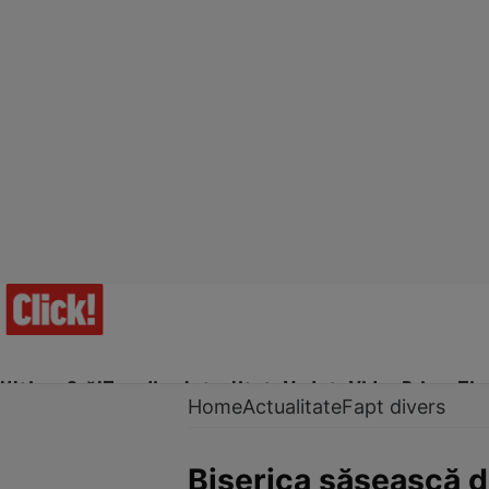
Ultima Oră!
Trending
Actualitate
Vedete
Video
Prime Ti
Home
Actualitate
Fapt divers
Biserica săsească di