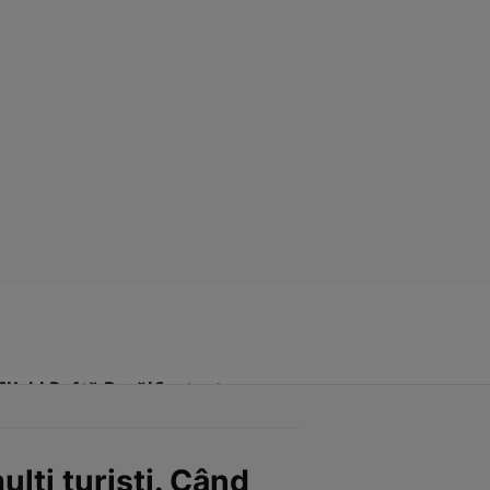
Click! Poftă Bună!
Contact
lți turiști. Când