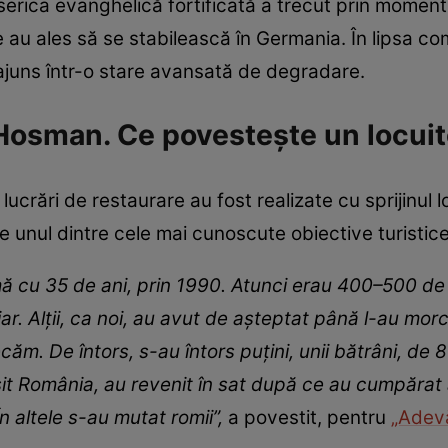
biserica evanghelică fortificată a trecut prin moment
te au ales să se stabilească în Germania. În lipsa com
juns într-o stare avansată de degradare.
n Hosman. Ce povestește un locui
ucrări de restaurare au fost realizate cu sprijinul loc
te unul dintre cele mai cunoscute obiective turistic
cu 35 de ani, prin 1990. Atunci erau 400–500 de sa
r. Alții, ca noi, au avut de așteptat până l-au mo
căm. De întors, s-au întors puțini, unii bătrâni, de 
sit România, au revenit în sat după ce au cumpărat 
n altele s-au mutat romii”,
a povestit, pentru
„Adevă