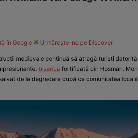
ie
Național
Sport
ă în Google
Urmărește-ne pe Discover
rucții medievale continuă să atragă turiști datorită
 impresionante:
biserica
fortificată din Hosman. Monu
 salvat de la degradare după ce comunitatea locală și