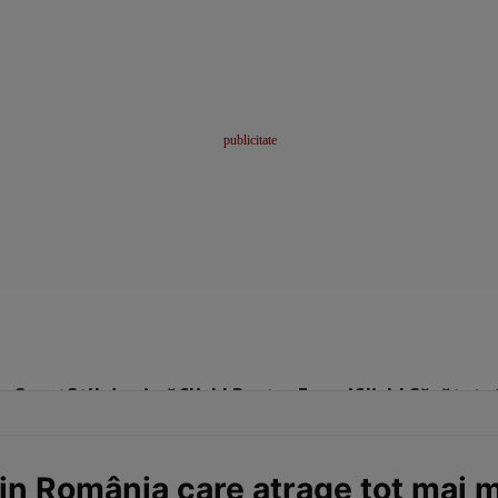
me
Sport
Stil de viață
Click! Pentru Femei
Click! Sănătate
n România care atrage tot mai mu