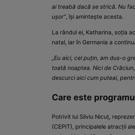
ai treabă dacă se strică. Nu fac
ușor”
, își amintește acesta.
La rândul ei, Katharina, soția 
natal, iar în Germania a continu
„Eu aici, cel puțin, am dus-o 
toată noaptea. Nici de Crăciun,
descurci aici cum puteai, pent
Care este programul
Potrivit lui Silviu Nicuț, repre
(CEPIT), principalele atracții a