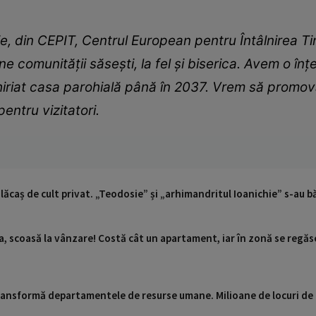
e, din CEPIT, Centrul European pentru Întâlnirea Ti
 comunității săsești, la fel și biserica. Avem o î
hiriat casa parohială până în 2037. Vrem să promovă
entru vizitatori.
lăcaș de cult privat. „Teodosie” și „arhimandritul Ioanichie” s-au bă
a, scoasă la vânzare! Costă cât un apartament, iar în zonă se regăse
 transformă departamentele de resurse umane. Milioane de locuri de