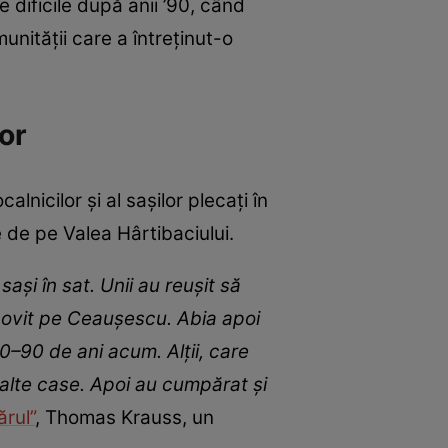
e dificile după anii ’90, când
unității care a întreținut-o
tor
alnicilor și al sașilor plecați în
e de pe Valea Hârtibaciului.
și în sat. Unii au reușit să
rcovit pe Ceaușescu. Abia apoi
80–90 de ani acum. Alții, care
alte case. Apoi au cumpărat și
rul”
, Thomas Krauss, un