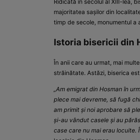
Ridicată în secolul al XIII-lea, 
majoritatea sașilor din localita
timp de secole, monumentul a a
Istoria bisericii di
În anii care au urmat, mai multe l
străinătate. Astăzi, biserica es
„Am emigrat din Hosman în urmă 
plece mai devreme, să fugă chia
am primit și noi aprobare să ple
și-au vândut casele și au pără
case care nu mai erau locuite. Î