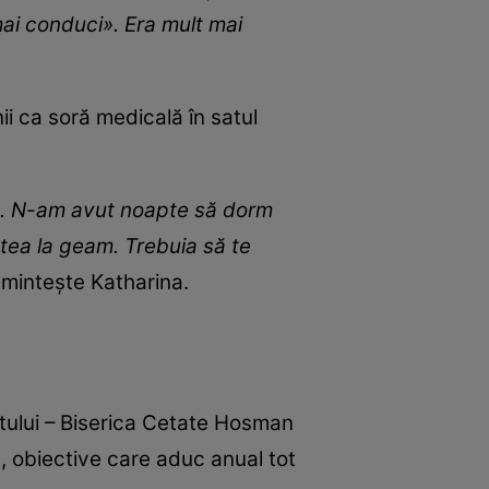
umai conduci». Era mult mai
ii ca soră medicală în satul
at. N-am avut noapte să dorm
ătea la geam. Trebuia să te
amintește Katharina.
retului – Biserica Cetate Hosman
ța, obiective care aduc anual tot