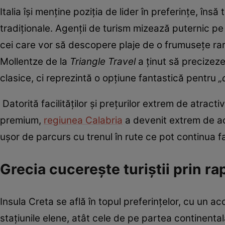
Italia își menține poziția de lider în preferințe, î
tradiționale. Agenții de turism mizează puternic pe 
cei care vor să descopere plaje de o frumusețe rară
Mollentze de la
Triangle Travel
a ținut să precizeze
clasice, ci reprezintă o opțiune fantastică pentru
„
Datorită facilităților și prețurilor extrem de atracti
premium,
regiunea Calabria
a devenit extrem de ac
ușor de parcurs cu trenul în rute ce pot continua fac
Grecia cucerește turiștii prin ra
Insula Creta se află în topul preferințelor, cu un 
stațiunile elene, atât cele de pe partea continenta