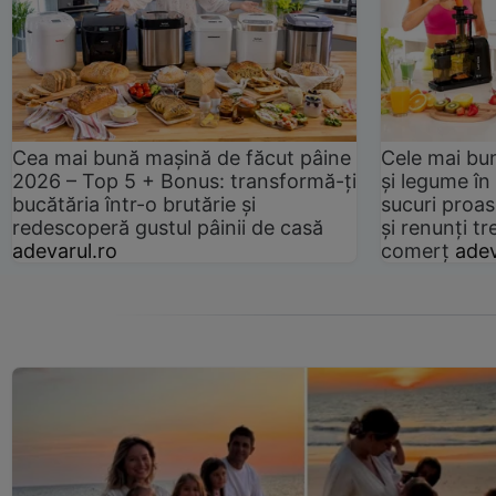
Cea mai bună mașină de făcut pâine
Cele mai bu
2026 – Top 5 + Bonus: transformă-ți
și legume în
bucătăria într-o brutărie și
sucuri proas
redescoperă gustul pâinii de casă
și renunți tr
adevarul.ro
comerț
adev