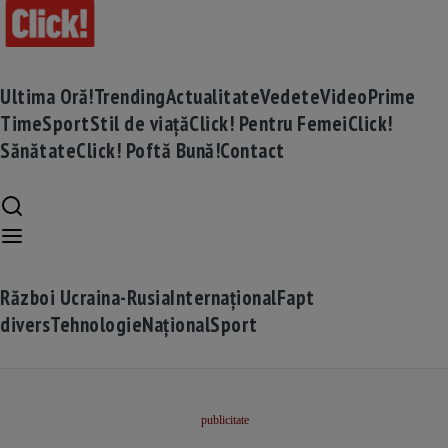
Ultima Oră!
Trending
Actualitate
Vedete
Video
Prime
Time
Sport
Stil de viață
Click! Pentru Femei
Click!
Sănătate
Click! Poftă Bună!
Contact
Război Ucraina-Rusia
Internațional
Fapt
divers
Tehnologie
Național
Sport