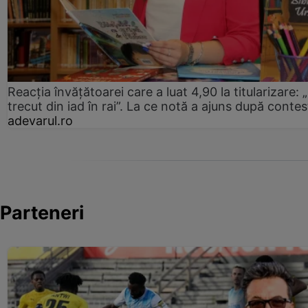
Reacția învățătoarei care a luat 4,90 la titularizare:
trecut din iad în rai”. La ce notă a ajuns după contes
adevarul.ro
Parteneri