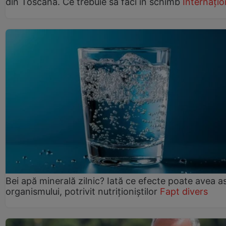
din Toscana. Ce trebuie să faci în schimb
Internațio
Bei apă minerală zilnic? Iată ce efecte poate avea a
organismului, potrivit nutriționiștilor
Fapt divers