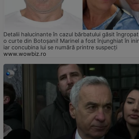
Detalii halucinante în cazul bărbatului găsit îngropat
o curte din Botoșani! Marinel a fost înjunghiat în ini
iar concubina lui se numără printre suspecți
www.wowbiz.ro