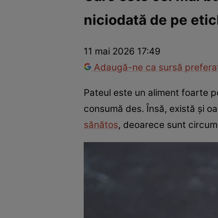
niciodată de pe eti
Război Ucraina-Rusia
Internațional
Fapt divers
Tehnolog
11 mai 2026 17:49
Adaugă-ne ca sursă preferat
Pateul este un aliment foarte po
consumă des. Însă, există și oa
sănătos
, deoarece sunt circums