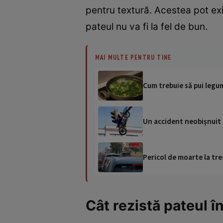
pentru textură. Acestea pot exis
pateul nu va fi la fel de bun.
MAI MULTE PENTRU TINE
Cum trebuie să pui legume
Un accident neobișnuit a
Pericol de moarte la tre
Cât rezistă pateul în