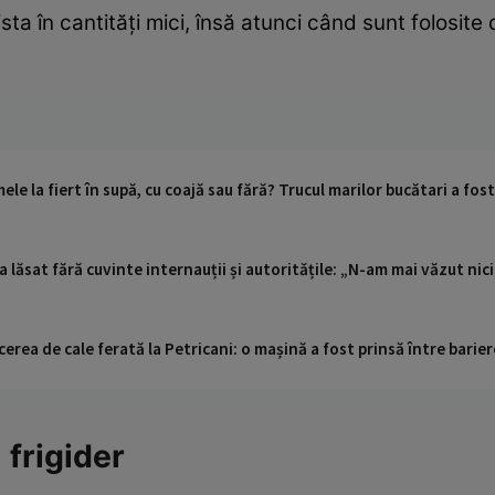
ta în cantități mici, însă atunci când sunt folosite 
le la fiert în supă, cu coajă sau fără? Trucul marilor bucătari a fos
 lăsat fără cuvinte internauții și autoritățile: „N-am mai văzut ni
cerea de cale ferată la Petricani: o mașină a fost prinsă între barier
 frigider