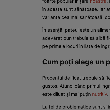
foarte popular în țara
noastră
.
în acesta sunt sănătoase. Iar
varianta cea mai sănătoasă, 
În esență, pateul este un alime
adevărat bun trebuie să aibă fi
pe primele locuri în lista de ing
Cum poți alege un p
Procentul de ficat trebuie să f
gustos. Atunci când primul ing
este diluat și mai puțin
nutritiv
.
La fel de problematice sunt și 