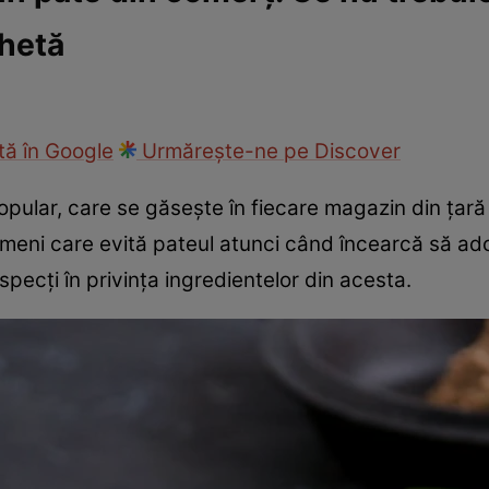
chetă
ie
Național
Sport
ă în Google
Urmărește-ne pe Discover
pular, care se găsește în fiecare magazin din țară ș
meni care evită pateul atunci când încearcă să ado
pecți în privința ingredientelor din acesta.