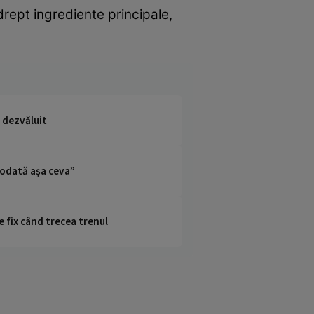
drept ingrediente principale,
t dezvăluit
ciodată așa ceva”
e fix când trecea trenul