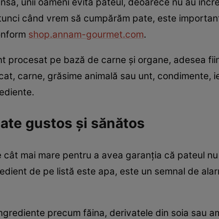
 Însă, unii oameni evită pateul, deoarece nu au încr
 atunci când vrem să cumpărăm pate, este importan
conform
shop.annam-gourmet.com
.
nt procesat pe bază de carne și organe, adesea fii
cat, carne, grăsime animală sau unt, condimente, ie
rediente.
ate gustos și sănătos
ie cât mai mare pentru a avea garanția că pateul nu
redient de pe listă este apa, este un semnal de ala
ingrediente precum făina, derivatele din soia sau am