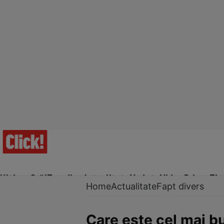
Ultima Oră!
Trending
Actualitate
Vedete
Video
Prime Ti
Home
Actualitate
Fapt divers
Care este cel mai b