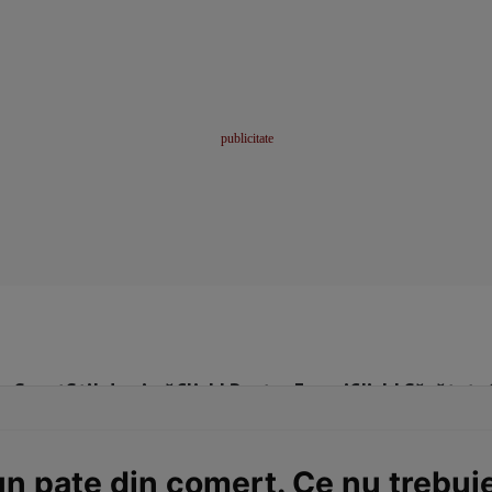
me
Sport
Stil de viață
Click! Pentru Femei
Click! Sănătate
un pate din comerț. Ce nu trebui