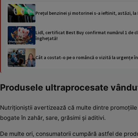
Prețul benzinei și motorinei s-a ieftinit, astăzi, la
Lidl, certificat Best Buy confirmat numărul 1 de cl
înghețată!
Cât a costat-o pe o româncă o vizită la urgențe în
Produsele ultraprocesate vândut
Nutriționiștii avertizează că multe dintre promoți
bogate în zahăr, sare, grăsimi și aditivi.
De multe ori, consumatorii cumpără astfel de prod