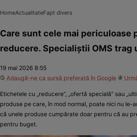
Home
Actualitate
Fapt divers
Care sunt cele mai periculoase 
reducere. Specialiștii OMS trag
19 mai 2026 8:55
Adaugă-ne ca sursă preferată în Google
Urmă
Etichetele cu „reducere”, „ofertă specială” sau „ul
produse pe care, în mod normal, poate nici nu le-ar 
că unele produse cumpărate doar pentru că au preț
pentru buget.