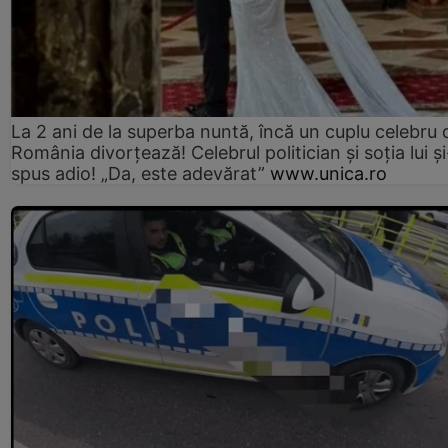
La 2 ani de la superba nuntă, încă un cuplu celebru 
România divorțează! Celebrul politician și soția lui ș
spus adio! „Da, este adevărat”
www.unica.ro