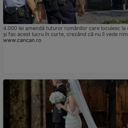
4.000 lei amendă tuturor românilor care locuiesc la
și fac acest lucru în curte, crezând că nu îi vede ni
www.cancan.ro