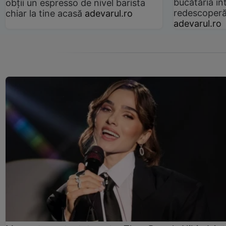
bucătăria înt
obții un espresso de nivel barista
redescoperă 
chiar la tine acasă
adevarul.ro
adevarul.ro