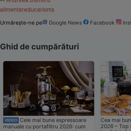
alimente
reduceri
oms
Urmărește-ne pe
Google News
Facebook
In
Ghid de cumpărături
Cele mai bune espressoare
Cea mai bun
VIDEO
2026 – Top 
manuale cu portafiltru 2026: cum