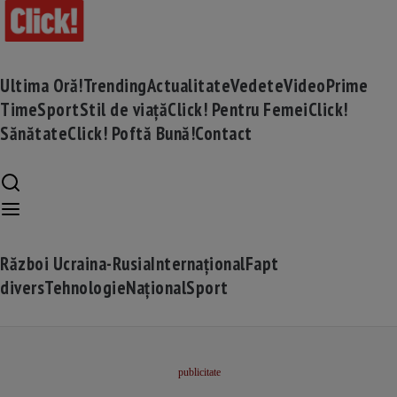
Ultima Oră!
Trending
Actualitate
Vedete
Video
Prime
Time
Sport
Stil de viață
Click! Pentru Femei
Click!
Sănătate
Click! Poftă Bună!
Contact
Război Ucraina-Rusia
Internațional
Fapt
divers
Tehnologie
Național
Sport