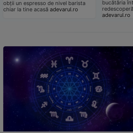
bucătăria înt
obții un espresso de nivel barista
redescoperă 
chiar la tine acasă
adevarul.ro
adevarul.ro