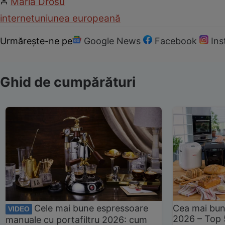
Maria Drosu
internet
uniunea europeană
Urmărește-ne pe
Google News
Facebook
In
Ghid de cumpărături
Cele mai bune espressoare
Cea mai bun
VIDEO
2026 – Top 
manuale cu portafiltru 2026: cum