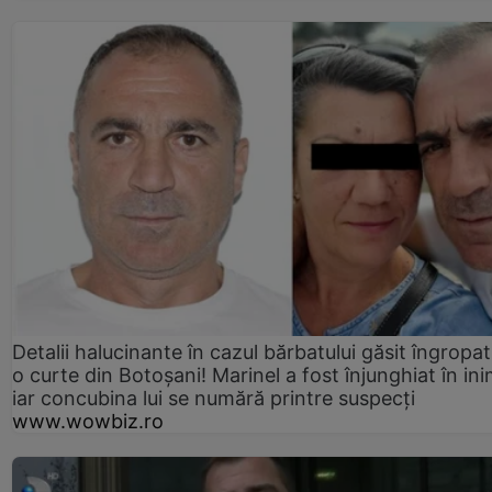
Detalii halucinante în cazul bărbatului găsit îngropat
o curte din Botoșani! Marinel a fost înjunghiat în ini
iar concubina lui se numără printre suspecți
www.wowbiz.ro