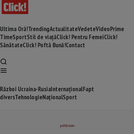
Ultima Oră!
Trending
Actualitate
Vedete
Video
Prime
Time
Sport
Stil de viață
Click! Pentru Femei
Click!
Sănătate
Click! Poftă Bună!
Contact
Război Ucraina-Rusia
Internațional
Fapt
divers
Tehnologie
Național
Sport