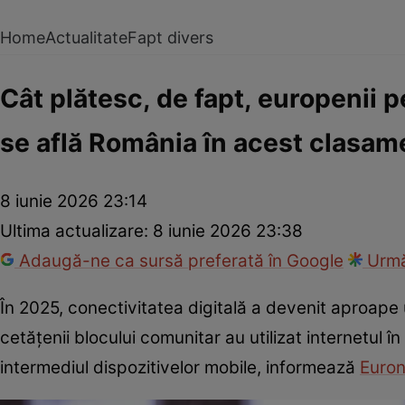
Home
Actualitate
Fapt divers
Cât plătesc, de fapt, europenii p
se află România în acest clasam
8 iunie 2026 23:14
Ultima actualizare:
8 iunie 2026 23:38
Adaugă-ne ca sursă preferată în Google
Urmă
În 2025, conectivitatea digitală a devenit aproape
cetățenii blocului comunitar au utilizat internetul î
intermediul dispozitivelor mobile, informează
Euro