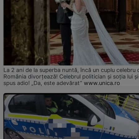
La 2 ani de la superba nuntă, încă un cuplu celebru 
România divorțează! Celebrul politician și soția lui ș
spus adio! „Da, este adevărat”
www.unica.ro