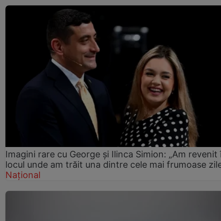
Imagini rare cu George și Ilinca Simion: „Am revenit 
locul unde am trăit una dintre cele mai frumoase zil
Național