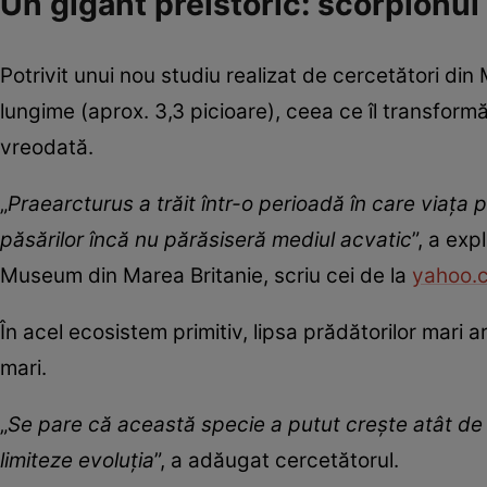
Un gigant preistoric: scorpionu
Potrivit unui nou studiu realizat de cercetători din
lungime (aprox. 3,3 picioare), ceea ce îl transformă
vreodată.
„
Praearcturus a trăit într-o perioadă în care viața p
păsărilor încă nu părăsiseră mediul acvatic
”, a exp
Museum din Marea Britanie, scriu cei de la
yahoo.
În acel ecosistem primitiv, lipsa prădătorilor mari 
mari.
„
Se pare că această specie a putut crește atât de m
limiteze evoluția
”, a adăugat cercetătorul.