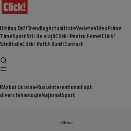
Ultima Oră!
Trending
Actualitate
Vedete
Video
Prime
Time
Sport
Stil de viață
Click! Pentru Femei
Click!
Sănătate
Click! Poftă Bună!
Contact
Război Ucraina-Rusia
Internațional
Fapt
divers
Tehnologie
Național
Sport