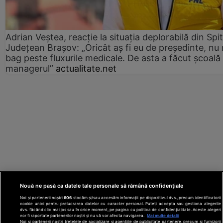
Adrian Veștea, reacție la situația deplorabilă din Spit
Județean Brașov: „Oricât aș fi eu de președinte, nu
bag peste fluxurile medicale. De asta a făcut școală
managerul”
actualitate.net
Nouă ne pasă ca datele tale personale să rămână confidențiale
Noi și partenerii noștri
606
stocăm și/sau accesăm informații pe dispozitivul dvs., precum identificatorii
cookie unici pentru prelucrarea datelor cu caracter personal. Puteți accepta sau gestiona alegerile
dvs. făcând clic mai jos sau în orice moment, pe pagina cu politica de confidențialitate. Aceste alegeri
vor fi raportate partenerilor noștri și nu vă vor afecta navigarea.
Mai multe detalii
Noi si partenerii nostri (retelele de socializare si agentiile de publicitate partenere, precum si furnizorii