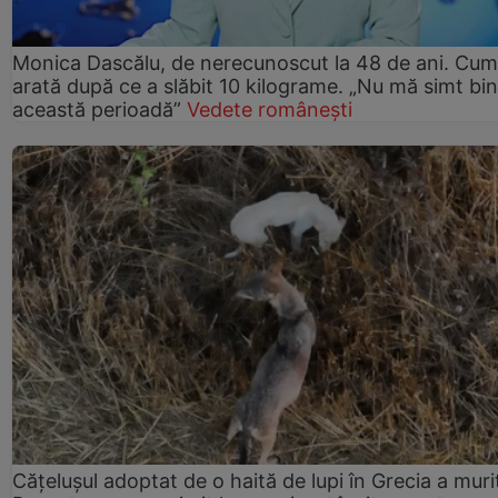
Monica Dascălu, de nerecunoscut la 48 de ani. Cum
arată după ce a slăbit 10 kilograme. „Nu mă simt bin
această perioadă”
Vedete românești
Cățelușul adoptat de o haită de lupi în Grecia a muri