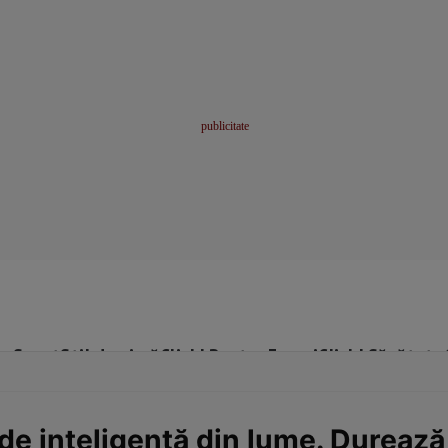
me
Sport
Stil de viață
Click! Pentru Femei
Click! Sănătate
 de inteligență din lume. Dureaz