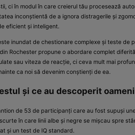
tii, ci în modul în care creierul tău procesează aut
tatea inconștientă de a ignora distragerile și zgomo
e eficient și inteligent.
ste inundat de chestionare complexe și teste de p
 din Rochester propune o abordare complet diferită.
ate sau viteza de reacție, ci ceva mult mai profu
înainte ca noi să devenim conștienți de ea.
stul și ce au descoperit oamenii
antion de 53 de participanți care au fost supuși une
scurte în care linii albe și negre se mișcau spre st
vat și un test de IQ standard.