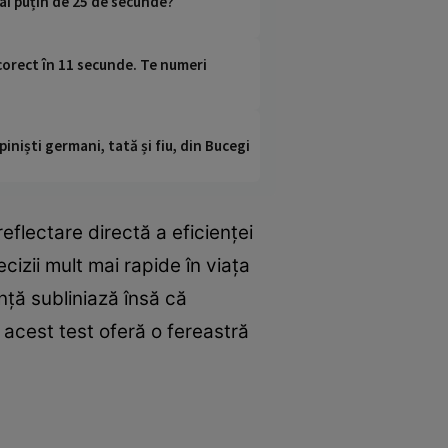
mai puțin de 25 de secunde?
corect în 11 secunde. Te numeri
iniști germani, tată și fiu, din Bucegi
eflectare directă a eficienței
ecizii mult mai rapide în viața
ință subliniază însă că
 acest test oferă o fereastră