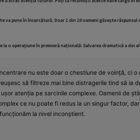
re a atras atenția tuturor. Poți să recunoști aceste nave cargo în 
 te va pune în încurcătură. Doar 1 din 10 oameni găsește răspunsul 
 la o operațiune în premieră națională: Salvarea dramatică a doi alp
centrare nu este doar o chestiune de voință, ci o r
reușesc să filtreze mai bine distragerile tind să ia d
ai ușor atenția pe sarcinile complexe. Oamenii de ști
mplex ce nu poate fi redus la un singur factor, dar
funcționăm la nivel inconștient.