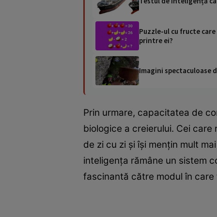
Testul de inteligență ca
Puzzle-ul cu fructe care
printre ei?
Imagini spectaculoase de
Prin urmare, capacitatea de con
biologice a creierului. Cei care 
de zi cu zi și își mențin mult m
inteligența rămâne un sistem co
fascinantă către modul în care 