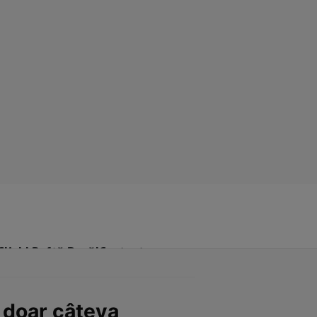
Click! Poftă Bună!
Contact
ă doar câteva