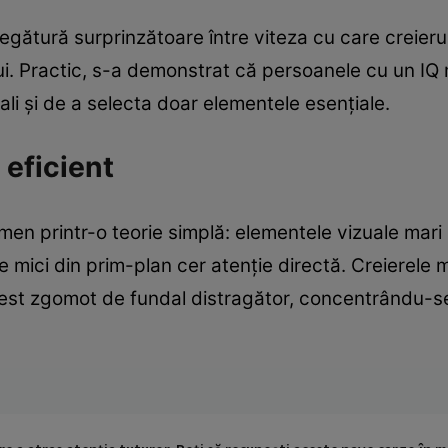
 legătură surprinzătoare între viteza cu care creier
lui. Practic, s-a demonstrat că persoanele cu un IQ 
uali și de a selecta doar elementele esențiale.
 eficient
en printr-o teorie simplă: elementele vizuale mar
ele mici din prim-plan cer atenție directă. Creierele 
cest zgomot de fundal distragător, concentrându-s