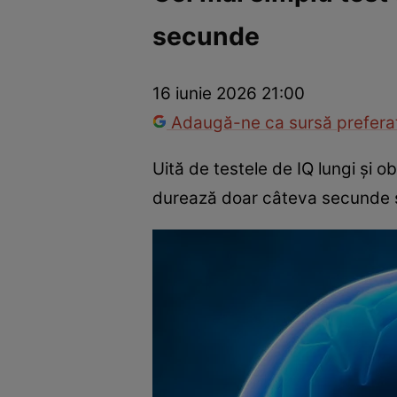
secunde
Război Ucraina-Rusia
Internațional
Fapt divers
Tehnolog
16 iunie 2026 21:00
Adaugă-ne ca sursă preferat
Uită de testele de IQ lungi și o
durează doar câteva secunde și