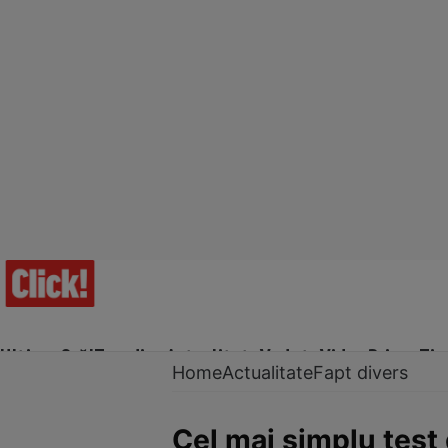
Ultima Oră!
Trending
Actualitate
Vedete
Video
Prime Ti
Home
Actualitate
Fapt divers
Cel mai simplu test