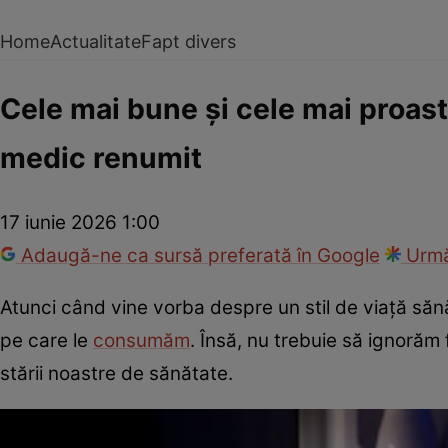
Home
Actualitate
Fapt divers
Cele mai bune și cele mai proas
medic renumit
17 iunie 2026 1:00
Adaugă-ne ca sursă preferată în Google
Urmă
Atunci când vine vorba despre un stil de viață sănă
pe care le
consumăm
. Însă, nu trebuie să ignorăm 
stării noastre de sănătate.