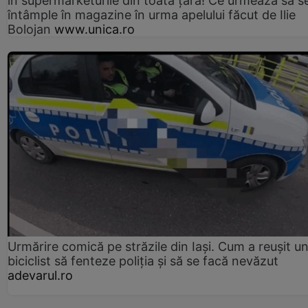
în supermarketurile din toată țara! Ce urmează să s
întâmple în magazine în urma apelului făcut de Ilie
Bolojan
www.unica.ro
Urmărire comică pe străzile din Iași. Cum a reușit u
biciclist să fenteze poliția și să se facă nevăzut
adevarul.ro