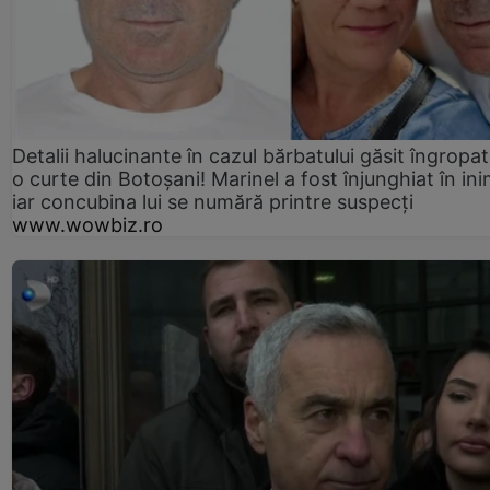
Detalii halucinante în cazul bărbatului găsit îngropat
o curte din Botoșani! Marinel a fost înjunghiat în ini
iar concubina lui se numără printre suspecți
www.wowbiz.ro