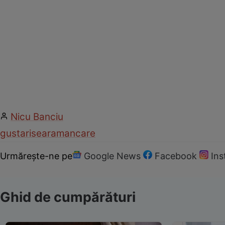
Nicu Banciu
gustari
seara
mancare
Urmărește-ne pe
Google News
Facebook
In
Ghid de cumpărături