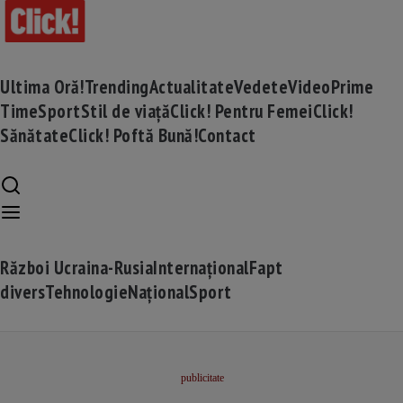
Ultima Oră!
Trending
Actualitate
Vedete
Video
Prime
Time
Sport
Stil de viață
Click! Pentru Femei
Click!
Sănătate
Click! Poftă Bună!
Contact
Război Ucraina-Rusia
Internațional
Fapt
divers
Tehnologie
Național
Sport