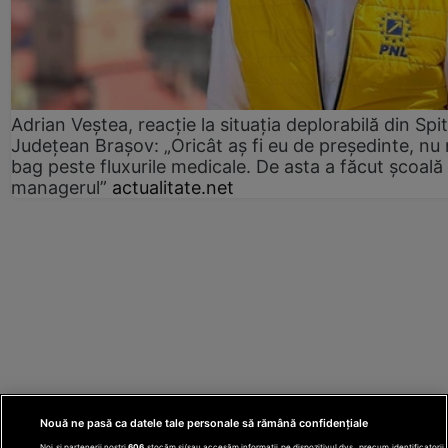
Adrian Veștea, reacție la situația deplorabilă din Spit
Județean Brașov: „Oricât aș fi eu de președinte, nu
bag peste fluxurile medicale. De asta a făcut școală
managerul”
actualitate.net
Nouă ne pasă ca datele tale personale să rămână confidențiale
Noi și partenerii noștri
606
stocăm și/sau accesăm informații pe dispozitivul dvs., precum identificatorii