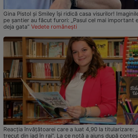
Gina Pistol și Smiley își ridică casa visurilor! Imaginil
pe șantier au făcut furori: „Pasul cel mai important 
deja gata”
Vedete românești
Reacția învățătoarei care a luat 4,90 la titularizare:
trecut din iad în rai”. La ce notă a ajuns după contes