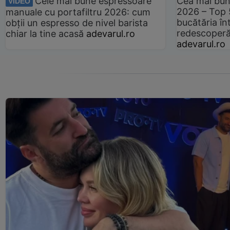
Cele mai bune espressoare
Cea mai bun
VIDEO
2026 – Top 
manuale cu portafiltru 2026: cum
bucătăria înt
obții un espresso de nivel barista
redescoperă 
chiar la tine acasă
adevarul.ro
adevarul.ro