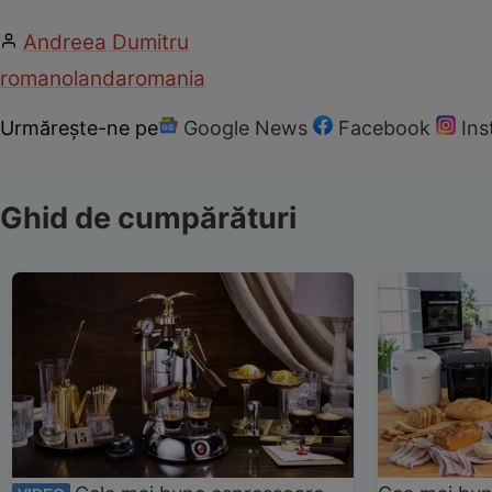
Andreea Dumitru
roman
olanda
romania
Urmărește-ne pe
Google News
Facebook
In
Ghid de cumpărături