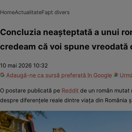
Home
Actualitate
Fapt divers
Concluzia neașteptată a unui ro
credeam că voi spune vreodată c
10 mai 2026 10:32
Adaugă-ne ca sursă preferată în Google
Urmă
O postare publicată pe
Reddit
de un român mutat r
despre diferențele reale dintre viața din România ș