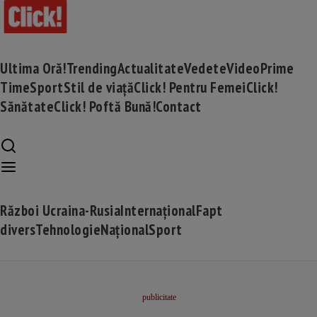
Ultima Oră!
Trending
Actualitate
Vedete
Video
Prime
Time
Sport
Stil de viață
Click! Pentru Femei
Click!
Sănătate
Click! Poftă Bună!
Contact
Război Ucraina-Rusia
Internațional
Fapt
divers
Tehnologie
Național
Sport