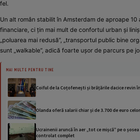
fel.
Un alt român stabilit în Amsterdam de aproape 10 a
financiare, ci țin mai mult de confortul urban și li
„poluarea mai redusă”, „transportul public bine org
sunt „walkable”, adică foarte ușor de parcurs pe jo
MAI MULTE PENTRU TINE
Coiful de la Coțofenești și brățările dacice revin 
Olanda oferă salarii chiar și de 3.700 de euro celo
Ucrainenii aruncă în aer „tot ce mișcă” pe o șose
controlat complet