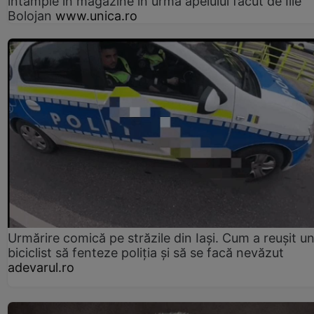
întâmple în magazine în urma apelului făcut de Ilie
Bolojan
www.unica.ro
Urmărire comică pe străzile din Iași. Cum a reușit u
biciclist să fenteze poliția și să se facă nevăzut
adevarul.ro