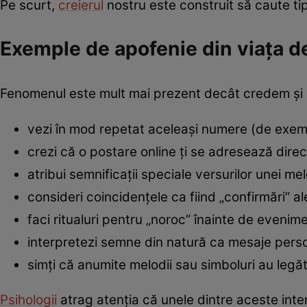
Pe scurt,
creierul
nostru este construit să caute tip
Exemple de apofenie din viața de
Fenomenul este mult mai prezent decât credem și a
vezi în mod repetat aceleași numere (de exem
crezi că o postare online ți se adresează direct
atribui semnificații speciale versurilor unei m
consideri coincidențele ca fiind „confirmări” al
faci ritualuri pentru „noroc” înainte de eveni
interpretezi semne din natură ca mesaje pers
simți că anumite melodii sau simboluri au leg
Psihologii
atrag atenția că unele dintre aceste int