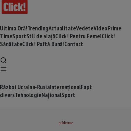
Ultima Oră!
Trending
Actualitate
Vedete
Video
Prime
Time
Sport
Stil de viață
Click! Pentru Femei
Click!
Sănătate
Click! Poftă Bună!
Contact
Război Ucraina-Rusia
Internațional
Fapt
divers
Tehnologie
Național
Sport