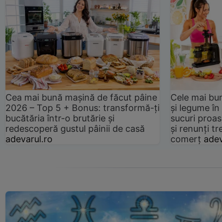
Cea mai bună mașină de făcut pâine
Cele mai bu
2026 – Top 5 + Bonus: transformă-ți
și legume în
bucătăria într-o brutărie și
sucuri proas
redescoperă gustul pâinii de casă
și renunți tr
adevarul.ro
comerț
adev