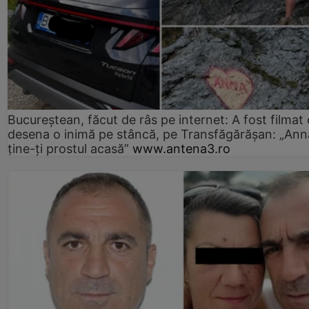
Bucureștean, făcut de râs pe internet: A fost filmat
desena o inimă pe stâncă, pe Transfăgărășan: „Ann
ține-ți prostul acasă”
www.antena3.ro