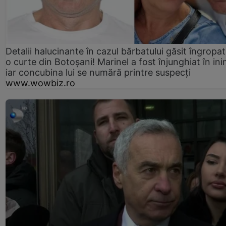
Detalii halucinante în cazul bărbatului găsit îngropat
o curte din Botoșani! Marinel a fost înjunghiat în ini
iar concubina lui se numără printre suspecți
www.wowbiz.ro