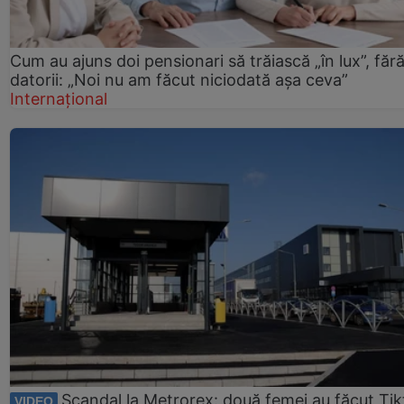
Cum au ajuns doi pensionari să trăiască „în lux”, făr
datorii: „Noi nu am făcut niciodată așa ceva”
Internațional
Scandal la Metrorex: două femei au făcut Tik
VIDEO