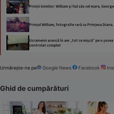
Prinții Inimilor: William și fiul său cel mare, Geo
Prințul William, fotografie rară cu Prințesa Dian
Ucrainenii aruncă în aer „tot ce mișcă” pe o șose
controlat complet
Urmărește-ne pe
Google News
Facebook
In
Ghid de cumpărături