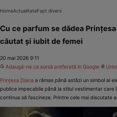
Home
Actualitate
Fapt divers
Cu ce parfum se dădea Prințesa D
căutat și iubit de femei
20 mai 2026 9:11
Adaugă-ne ca sursă preferată în Google
Urmă
Prințesa Diana
a rămas până astăzi un simbol al eleg
publice impecabile până la stilul vestimentar care î
continua să fascineze. Printre cele mai discutate as