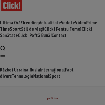
Ultima Oră!
Trending
Actualitate
Vedete
Video
Prime
Time
Sport
Stil de viață
Click! Pentru Femei
Click!
Sănătate
Click! Poftă Bună!
Contact
Război Ucraina-Rusia
Internațional
Fapt
divers
Tehnologie
Național
Sport