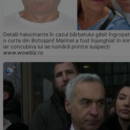
Detalii halucinante în cazul bărbatului găsit îngropat
o curte din Botoșani! Marinel a fost înjunghiat în ini
iar concubina lui se numără printre suspecți
www.wowbiz.ro