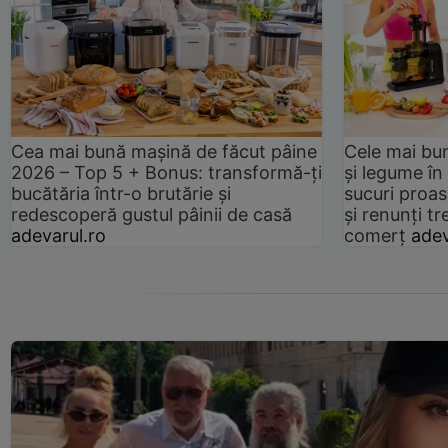
Cea mai bună mașină de făcut pâine
Cele mai bu
2026 – Top 5 + Bonus: transformă-ți
și legume în
bucătăria într-o brutărie și
sucuri proas
redescoperă gustul pâinii de casă
și renunți tr
adevarul.ro
comerț
adev