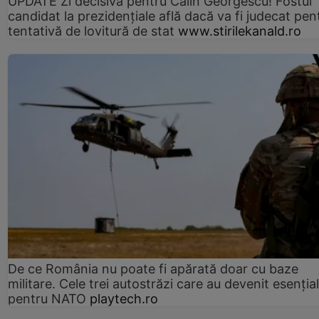
UPDATE Zi decisivă pentru Călin Georgescu! Fostul
candidat la prezidențiale află dacă va fi judecat pen
tentativă de lovitură de stat
www.stirilekanald.ro
De ce România nu poate fi apărată doar cu baze
militare. Cele trei autostrăzi care au devenit esenția
pentru NATO
playtech.ro