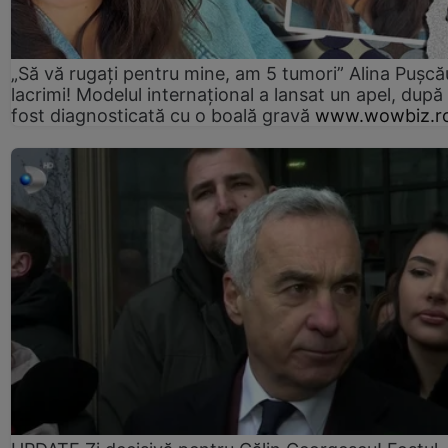
„Să vă rugați pentru mine, am 5 tumori” Alina Pușcău
lacrimi! Modelul internațional a lansat un apel, după
fost diagnosticată cu o boală gravă
www.wowbiz.r