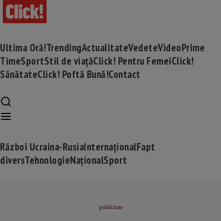
Ultima Oră!
Trending
Actualitate
Vedete
Video
Prime
Time
Sport
Stil de viață
Click! Pentru Femei
Click!
Sănătate
Click! Poftă Bună!
Contact
Război Ucraina-Rusia
Internațional
Fapt
divers
Tehnologie
Național
Sport