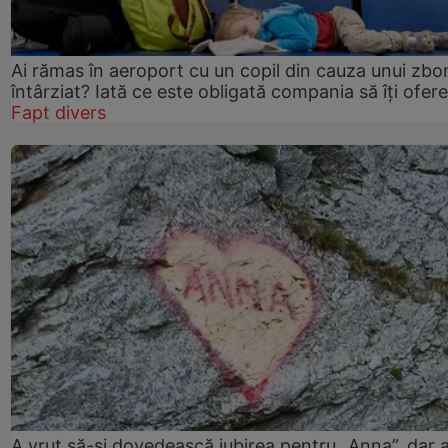
Ai rămas în aeroport cu un copil din cauza unui zbo
întârziat? Iată ce este obligată compania să îți ofere
Fapt divers
A vrut să-și dovedească iubirea pentru „Anna”, dar 