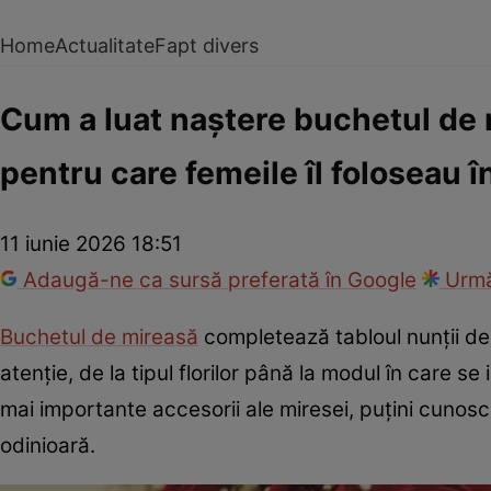
Home
Actualitate
Fapt divers
Cum a luat naștere buchetul de 
pentru care femeile îl foloseau 
11 iunie 2026 18:51
Adaugă-ne ca sursă preferată în Google
Urmă
Buchetul de mireasă
completează tabloul nunții de 
atenție, de la tipul florilor până la modul în care s
mai importante accesorii ale miresei, puțini cunosc o
odinioară.