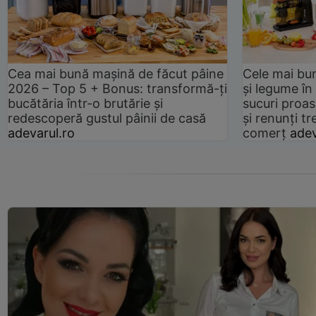
Cea mai bună mașină de făcut pâine
Cele mai bu
2026 – Top 5 + Bonus: transformă-ți
și legume în
bucătăria într-o brutărie și
sucuri proas
redescoperă gustul pâinii de casă
și renunți tr
adevarul.ro
comerț
adev