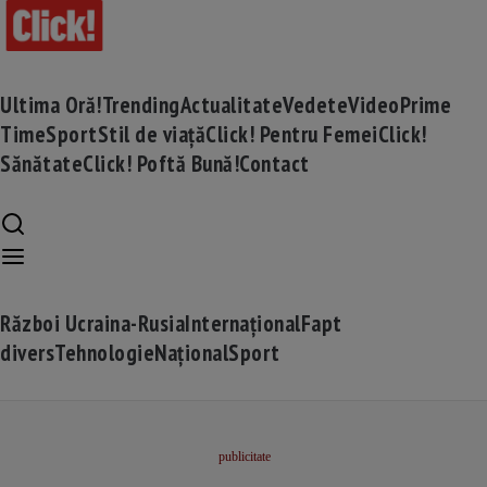
Ultima Oră!
Trending
Actualitate
Vedete
Video
Prime
Time
Sport
Stil de viață
Click! Pentru Femei
Click!
Sănătate
Click! Poftă Bună!
Contact
Război Ucraina-Rusia
Internațional
Fapt
divers
Tehnologie
Național
Sport