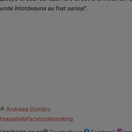
unde întotdeauna au fost serioși
”.
Andreea Dumitru
teapa
italia
facebook
booking
Urmărește-ne pe