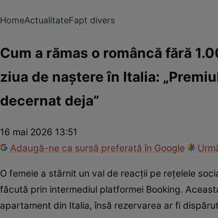
Home
Actualitate
Fapt divers
Cum a rămas o româncă fără 1.00
ziua de naștere în Italia: „Premi
decernat deja”
16 mai 2026 13:51
Adaugă-ne ca sursă preferată în Google
Urmă
O femeie a stârnit un val de reacții pe rețelele soc
făcută prin intermediul platformei Booking. Aceast
apartament din Italia, însă rezervarea ar fi dispăr