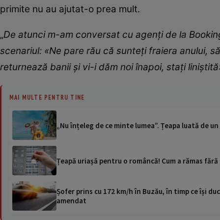
primite nu au ajutat-o prea mult.
„
De atunci m-am conversat cu agenți de la Booking
scenariul:
«Ne pare rău că sunteți fraiera anului, 
returnează banii și vi-i dăm noi înapoi, stați liniștită
MAI MULTE PENTRU TINE
„Nu înțeleg de ce minte lumea”. Țeapa luată de un
Țeapă uriașă pentru o româncă! Cum a rămas fără
Șofer prins cu 172 km/h în Buzău, în timp ce își duc
amendat