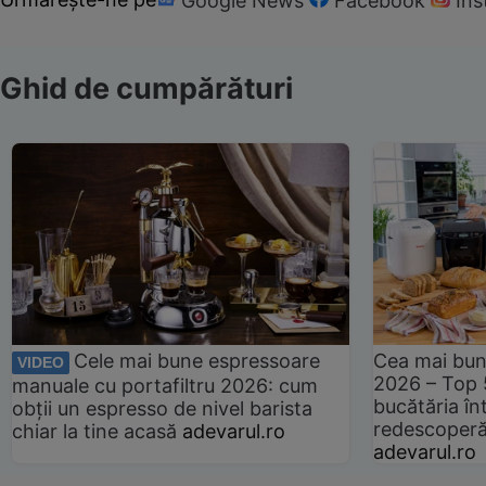
Google News
Facebook
In
Ghid de cumpărături
Cele mai bune espressoare
Cea mai bun
VIDEO
2026 – Top 
manuale cu portafiltru 2026: cum
bucătăria înt
obții un espresso de nivel barista
redescoperă 
chiar la tine acasă
adevarul.ro
adevarul.ro