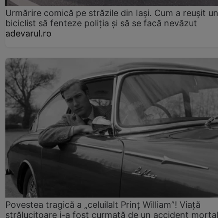
Urmărire comică pe străzile din Iași. Cum a reușit u
biciclist să fenteze poliția și să se facă nevăzut
adevarul.ro
Povestea tragică a „celuilalt Prinț William”! Viață
strălucitoare i-a fost curmată de un accident morta