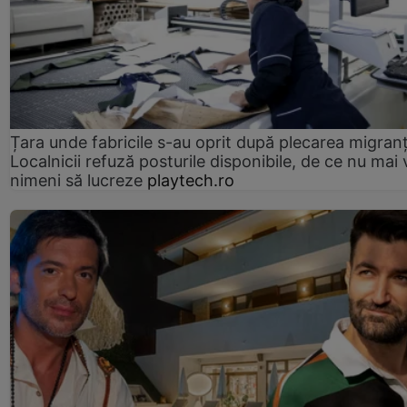
Țara unde fabricile s-au oprit după plecarea migranți
Localnicii refuză posturile disponibile, de ce nu mai 
nimeni să lucreze
playtech.ro