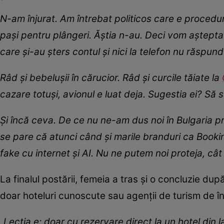
N-am înjurat. Am întrebat politicos care e procedu
pași pentru plângeri. Ăștia n-au. Deci vom aștepta
care și-au șters contul și nici la telefon nu răspu
Râd și bebelușii în cărucior. Râd și curcile tăiate la
cazare totuși, avionul e luat deja. Sugestia ei? Să
Și încă ceva. De ce nu ne-am dus noi în Bulgaria p
se pare că atunci când și marile branduri ca Bookin
fake cu internet și AI. Nu ne putem noi proteja, cât 
La finalul postării, femeia a tras și o concluzie dup
doar hoteluri cunoscute sau agenții de turism de î
„
Lecția e: doar cu rezervare direct la un hotel din 