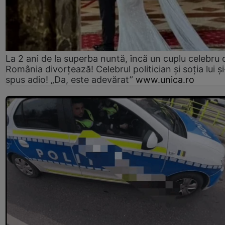
La 2 ani de la superba nuntă, încă un cuplu celebru 
România divorțează! Celebrul politician și soția lui ș
spus adio! „Da, este adevărat”
www.unica.ro