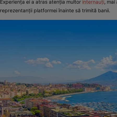
Experiența ei a atras atenția multor
internauți
, mai
reprezentanții platformei înainte să trimită banii.