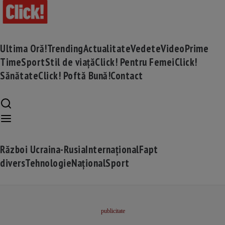
Ultima Oră!
Trending
Actualitate
Vedete
Video
Prime
Time
Sport
Stil de viață
Click! Pentru Femei
Click!
Sănătate
Click! Poftă Bună!
Contact
Război Ucraina-Rusia
Internațional
Fapt
divers
Tehnologie
Național
Sport