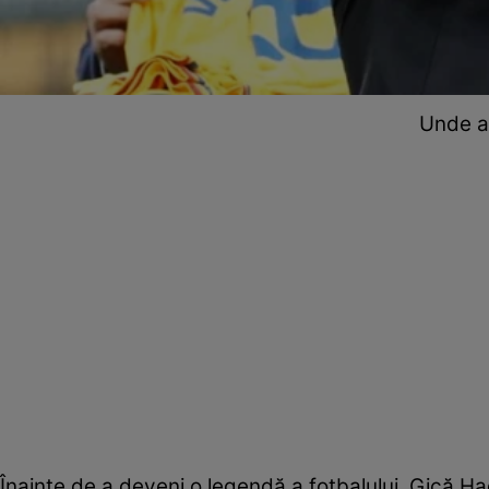
Unde a 
Înainte de a deveni o legendă a fotbalului, Gică Hag