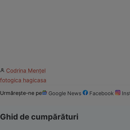
Codrina Mențel
foto
gica hagi
casa
Urmărește-ne pe
Google News
Facebook
In
Ghid de cumpărături