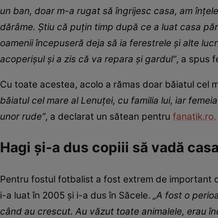
un ban, doar m-a rugat să îngrijesc casa, am înțeles
dărâme. Știu că puțin timp după ce a luat casa păr
oamenii începuseră deja să ia ferestrele și alte lucru
acoperișul și a zis că va repara și gardul”
, a spus 
Cu toate acestea, acolo a rămas doar băiatul cel ma
băiatul cel mare al Lenuței, cu familia lui, iar feme
unor rude”
, a declarat un sătean pentru
fanatik.ro.
Hagi și-a dus copiii să vadă casa 
Pentru fostul fotbalist a fost extrem de important ca
i-a luat în 2005 și i-a dus în Săcele.
„A fost o perio
când au crescut. Au văzut toate animalele, erau în