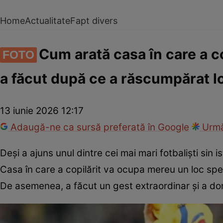
Home
Actualitate
Fapt divers
Cum arată casa în care a co
FOTO
a făcut după ce a răscumpărat l
13 iunie 2026 12:17
Adaugă-ne ca sursă preferată în Google
Urmă
Deși a ajuns unul dintre cei mai mari fotbaliști sin
Casa în care a copilărit va ocupa mereu un loc spec
De asemenea, a făcut un gest extraordinar și a do