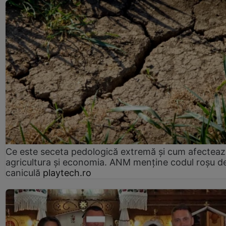
Ce este seceta pedologică extremă și cum afectea
agricultura și economia. ANM menține codul roșu d
caniculă
playtech.ro