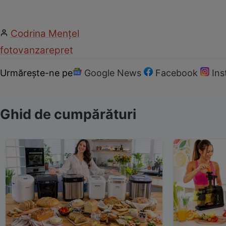
Codrina Mențel
foto
vanzare
pret
Urmărește-ne pe
Google News
Facebook
In
Ghid de cumpărături