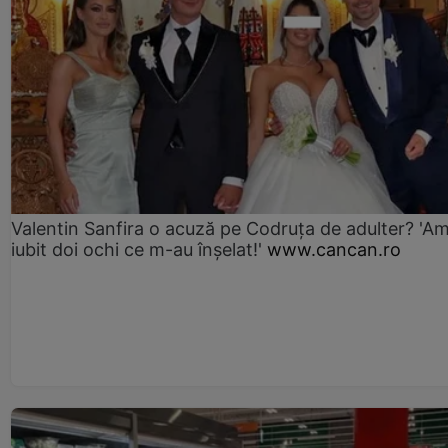
Valentin Sanfira o acuză pe Codruța de adulter? 'A
iubit doi ochi ce m-au înșelat!'
www.cancan.ro