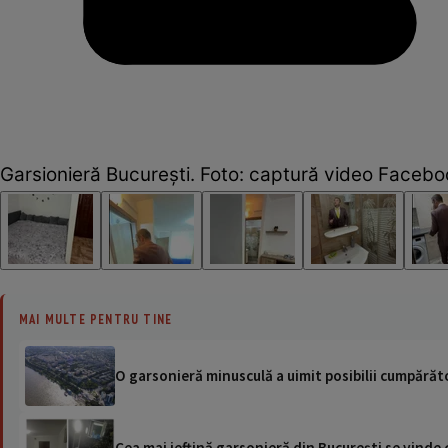
Garsionieră București. Foto: captură video Facebo
MAI MULTE PENTRU TINE
O garsonieră minusculă a uimit posibilii cumpărăto
Cea mai ieftină garsonieră din București se vinde c