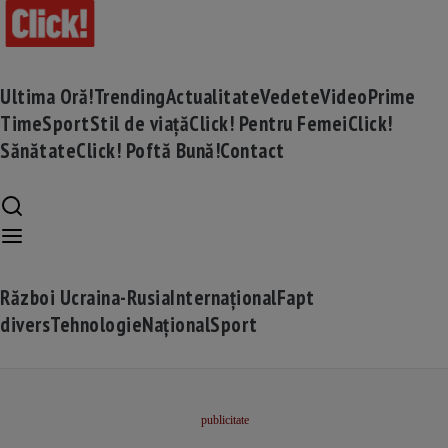
Ultima Oră!
Trending
Actualitate
Vedete
Video
Prime
Time
Sport
Stil de viață
Click! Pentru Femei
Click!
Sănătate
Click! Poftă Bună!
Contact
Război Ucraina-Rusia
Internațional
Fapt
divers
Tehnologie
Național
Sport