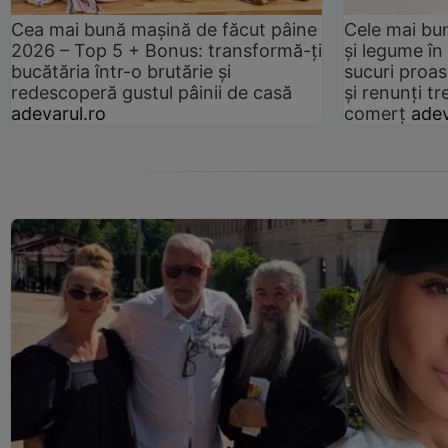
Cea mai bună mașină de făcut pâine
Cele mai bu
2026 – Top 5 + Bonus: transformă-ți
și legume în
bucătăria într-o brutărie și
sucuri proas
redescoperă gustul pâinii de casă
și renunți tr
adevarul.ro
comerț
adev