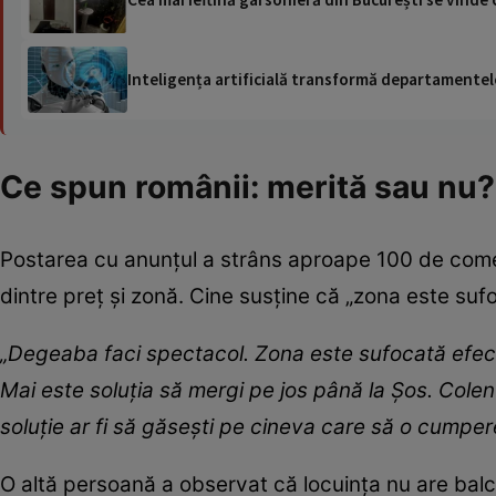
Inteligența artificială transformă departamentele
Ce spun românii: merită sau nu?
Postarea cu anunțul a strâns aproape 100 de coment
dintre preț și zonă. Cine susține că „zona este suf
„Degeaba faci spectacol. Zona este sufocată efectiv 
Mai este soluția să mergi pe jos până la Șos. Colen
soluție ar fi să găsești pe cineva care să o cumpe
O altă persoană a observat că locuința nu are balco