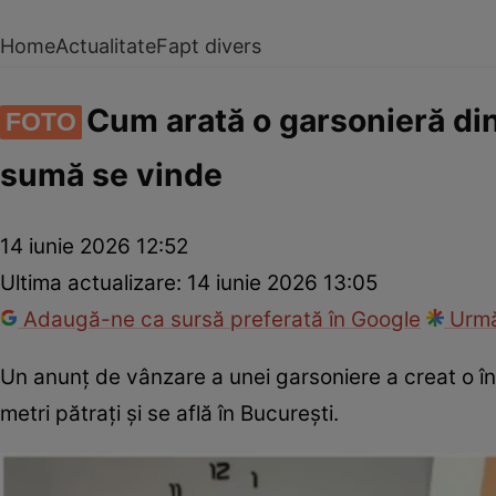
Home
Actualitate
Fapt divers
Cum arată o garsonieră din
FOTO
sumă se vinde
14 iunie 2026 12:52
Ultima actualizare:
14 iunie 2026 13:05
Adaugă-ne ca sursă preferată în Google
Urmă
Un anunț de vânzare a unei garsoniere a creat o înt
metri pătrați și se află în București.