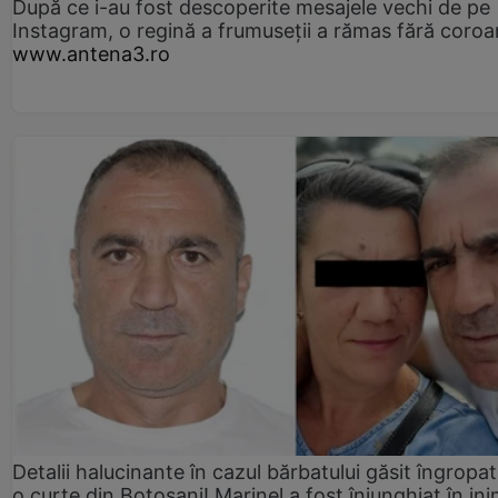
După ce i-au fost descoperite mesajele vechi de pe
Instagram, o regină a frumuseții a rămas fără coro
www.antena3.ro
Detalii halucinante în cazul bărbatului găsit îngropat
o curte din Botoșani! Marinel a fost înjunghiat în ini