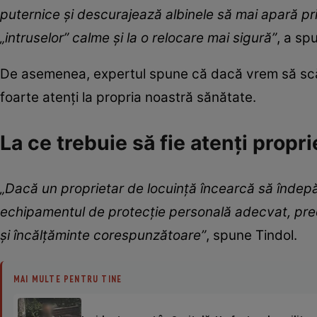
puternice și descurajează albinele să mai apară p
„intruselor” calme și la o relocare mai sigură”
, a sp
De asemenea, expertul spune că dacă vrem să scăpă
foarte atenți la propria noastră sănătate.
La ce trebuie să fie atenți propri
„Dacă un proprietar de locuință încearcă să îndepă
echipamentul de protecție personală adecvat, pre
și încălțăminte corespunzătoare”
, spune Tindol.
MAI MULTE PENTRU TINE