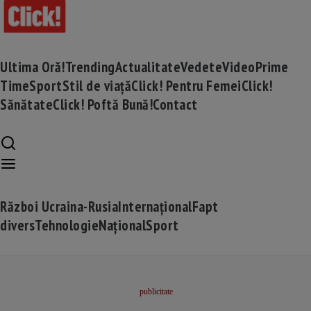
Ultima Oră!
Trending
Actualitate
Vedete
Video
Prime
Time
Sport
Stil de viață
Click! Pentru Femei
Click!
Sănătate
Click! Poftă Bună!
Contact
Război Ucraina-Rusia
Internațional
Fapt
divers
Tehnologie
Național
Sport