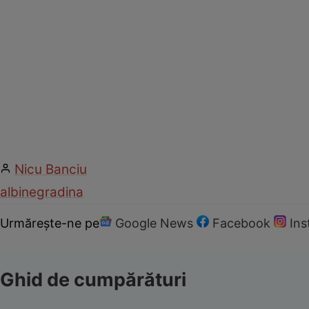
Nicu Banciu
albine
gradina
Urmărește-ne pe
Google News
Facebook
In
Ghid de cumpărături