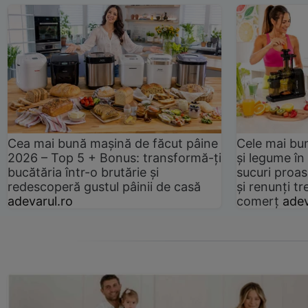
Cea mai bună mașină de făcut pâine
Cele mai bu
2026 – Top 5 + Bonus: transformă-ți
și legume în
bucătăria într-o brutărie și
sucuri proas
redescoperă gustul pâinii de casă
și renunți tr
adevarul.ro
comerț
adev