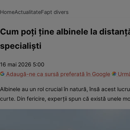
Home
Actualitate
Fapt divers
Cum poți ține albinele la distanță
specialiști
16 mai 2026 5:00
Adaugă-ne ca sursă preferată în Google
Urmă
Albinele au un rol crucial în natură, însă acest luc
curte. Din fericire, experții spun că există unele mo