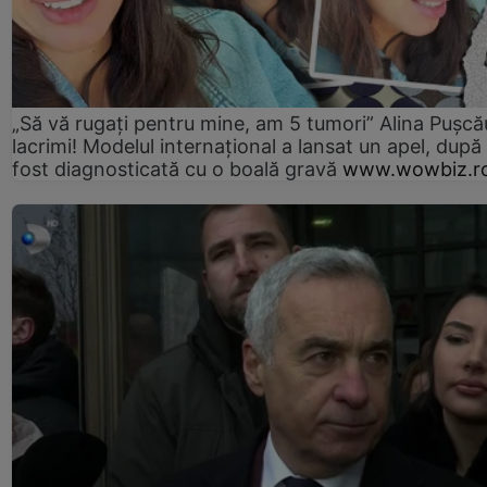
„Să vă rugați pentru mine, am 5 tumori” Alina Pușcău
lacrimi! Modelul internațional a lansat un apel, după
fost diagnosticată cu o boală gravă
www.wowbiz.r