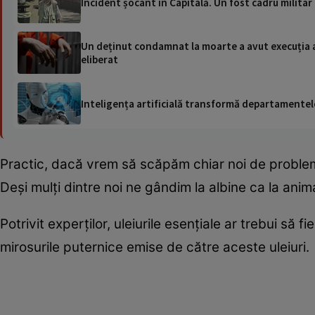
Incident șocant în Capitală. Un fost cadru militar
Un deținut condamnat la moarte a avut execuția amâ
eliberat
Inteligența artificială transformă departamentele
Practic, dacă vrem să scăpăm chiar noi de problemă
Deși mulți dintre noi ne gândim la albine ca la anim
Potrivit experților, uleiurile esențiale ar trebui să f
mirosurile puternice emise de către aceste uleiuri.