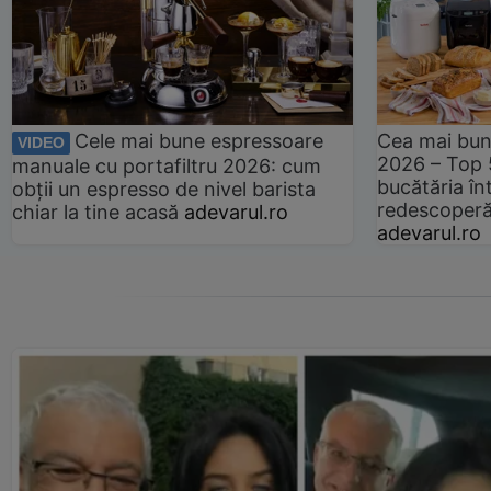
Cele mai bune espressoare
Cea mai bun
VIDEO
2026 – Top 
manuale cu portafiltru 2026: cum
bucătăria înt
obții un espresso de nivel barista
redescoperă 
chiar la tine acasă
adevarul.ro
adevarul.ro