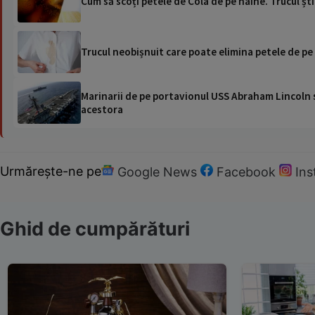
Cum să scoți petele de Cola de pe haine. Trucul șt
Trucul neobișnuit care poate elimina petele de pe 
Marinarii de pe portavionul USS Abraham Lincoln su
acestora
Urmărește-ne pe
Google News
Facebook
In
Ghid de cumpărături