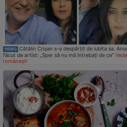
Cătălin Crișan s-a despărțit de iubita sa. Anu
VIDEO
făcut de artist: „Sper să nu mă întrebați de ce”
Vede
românești