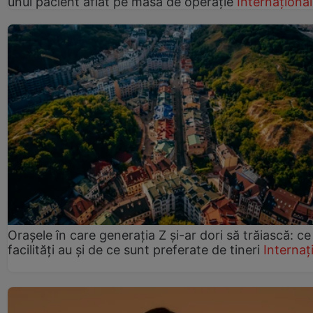
unui pacient aflat pe masa de operație
Internațional
Orașele în care generația Z și-ar dori să trăiască: ce
facilități au și de ce sunt preferate de tineri
Internaț