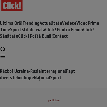
Ultima Oră!
Trending
Actualitate
Vedete
Video
Prime
Time
Sport
Stil de viață
Click! Pentru Femei
Click!
Sănătate
Click! Poftă Bună!
Contact
Război Ucraina-Rusia
Internațional
Fapt
divers
Tehnologie
Național
Sport