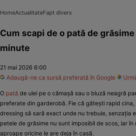
Home
Actualitate
Fapt divers
Cum scapi de o pată de grăsime 
minute
21 mai 2026 6:00
Adaugă-ne ca sursă preferată în Google
Urmă
O
pată
de ulei pe o cămașă sau o bluză neagră pare,
preferate din garderobă. Fie că gătești rapid cina
dressing să sară exact unde nu trebuie, senzația
petele de grăsime nu sunt imposibil de scos, iar în 
aproape oricine le are deja în casă.