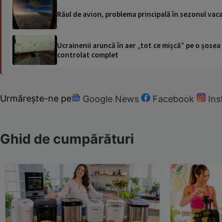
Răul de avion, problema principală în sezonul vacan
Ucrainenii aruncă în aer „tot ce mișcă” pe o șose
controlat complet
Urmărește-ne pe
Google News
Facebook
In
Ghid de cumpărături