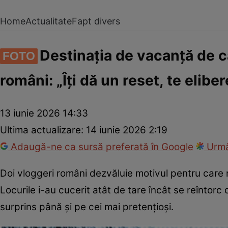
Home
Actualitate
Fapt divers
Destinația de vacanță de c
FOTO
români: „Îți dă un reset, te eliber
13 iunie 2026 14:33
Ultima actualizare:
14 iunie 2026 2:19
Adaugă-ne ca sursă preferată în Google
Urmă
Doi vloggeri români dezvăluie motivul pentru care 
Locurile i-au cucerit atât de tare încât se reîntor
surprins până și pe cei mai pretențioși.