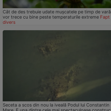
Cât de des trebuie udate mușcatele pe timp de vară
vor trece cu bine peste temperaturile extreme
Fapt
divers
Seceta a scos din nou la iveală Podul lui Constantin 
Mare. E una dintre cele mai spectaculoase construcț