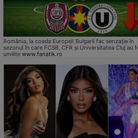
România, la coada Europei! Bulgarii fac senzație în
sezonul în care FCSB, CFR și Universitatea Cluj au f
umilite
www.fanatik.ro