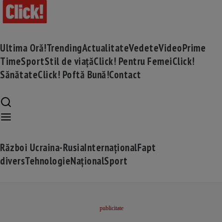
Ultima Oră!
Trending
Actualitate
Vedete
Video
Prime
Time
Sport
Stil de viață
Click! Pentru Femei
Click!
Sănătate
Click! Poftă Bună!
Contact
Război Ucraina-Rusia
Internațional
Fapt
divers
Tehnologie
Național
Sport