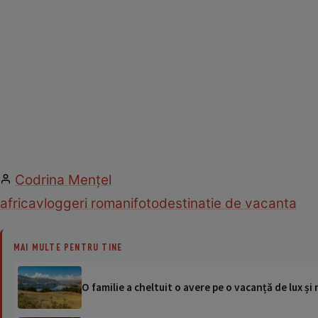
Codrina Mențel
africa
vloggeri romani
foto
destinatie de vacanta
MAI MULTE PENTRU TINE
O familie a cheltuit o avere pe o vacanță de lux și