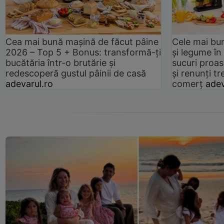
Cea mai bună mașină de făcut pâine
Cele mai bu
2026 – Top 5 + Bonus: transformă-ți
și legume în
bucătăria într-o brutărie și
sucuri proas
redescoperă gustul pâinii de casă
și renunți tr
adevarul.ro
comerț
adev