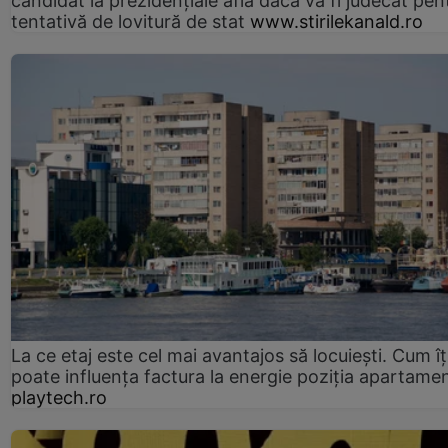
candidat la prezidențiale află dacă va fi judecat pen
tentativă de lovitură de stat
www.stirilekanald.ro
La ce etaj este cel mai avantajos să locuiești. Cum îț
poate influența factura la energie poziția apartamen
playtech.ro