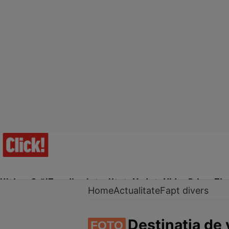
Ultima Oră!
Trending
Actualitate
Vedete
Video
Prime Ti
Home
Actualitate
Fapt divers
Destinația de 
FOTO