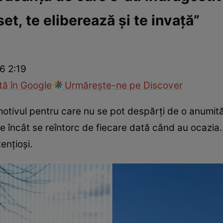
set, te eliberează și te invață”
ie
Național
Sport
6 2:19
ă în Google
Urmărește-ne pe Discover
motivul pentru care nu se pot despărți de o anumit
are încât se reîntorc de fiecare dată când au ocazia
ențioși.