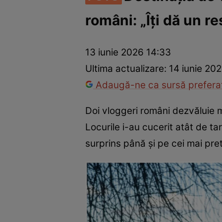
români: „Îți dă un re
Război Ucraina-Rusia
Internațional
Fapt divers
Tehnolog
13 iunie 2026 14:33
Ultima actualizare:
14 iunie 202
Adaugă-ne ca sursă preferat
Doi vloggeri români dezvăluie 
Locurile i-au cucerit atât de t
surprins până și pe cei mai pret