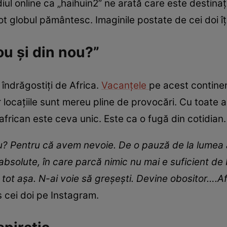
iul online ca „haihuin2” ne arată care este destinați
ot globul pământesc. Imaginile postate de cei doi îți
ou și din nou?”
 îndrăgostiți de Africa.
Vacanțele
pe acest contine
 locațiile sunt mereu pline de provocări. Cu toate 
african este ceva unic. Este ca o fugă din cotidian.
ou? Pentru că avem nevoie. De o pauză de la lumea a
ii absolute, în care parcă nimic nu mai e suficient de 
 tot așa. N-ai voie să greșești. Devine obositor….Afr
is cei doi pe Instagram.