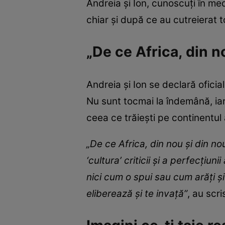
Andreia și Ion, cunoscuți în med
chiar și după ce au cutreierat t
„De ce Africa, din n
Andreia și Ion se declară oficial
Nu sunt tocmai la îndemână, iar
ceea ce trăiești pe continentul 
„De ce Africa, din nou și din n
‘cultura’ criticii și a perfecțiun
nici cum o spui sau cum arăți și
eliberează și te invață”
, au scr