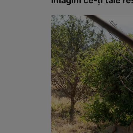
Imagini ce-ți taie re