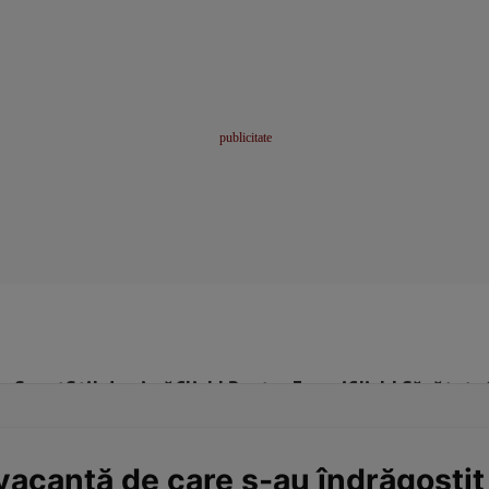
me
Sport
Stil de viață
Click! Pentru Femei
Click! Sănătate
vacanță de care s-au îndrăgostit