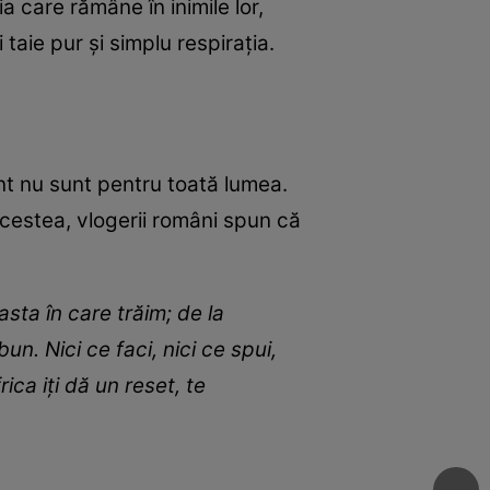
a care rămâne în inimile lor,
 taie pur și simplu respirația.
nt nu sunt pentru toată lumea.
acestea, vlogerii români spun că
sta în care trăim; de la
bun. Nici ce faci, nici ce spui,
ica iți dă un reset, te