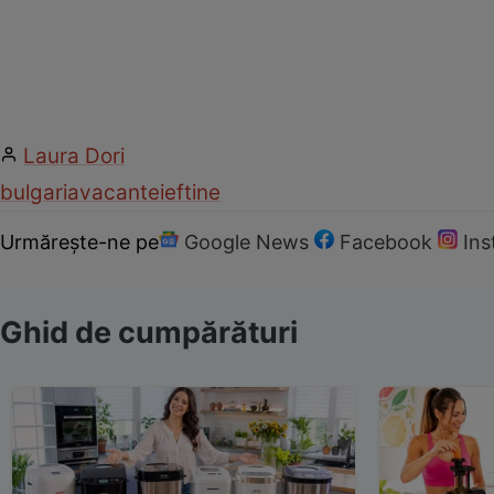
Laura Dori
bulgaria
vacante
ieftine
Urmărește-ne pe
Google News
Facebook
In
Ghid de cumpărături