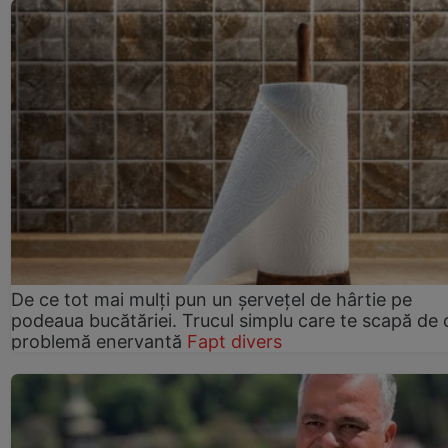
De ce tot mai mulți pun un șervețel de hârtie pe
podeaua bucătăriei. Trucul simplu care te scapă de 
problemă enervantă
Fapt divers