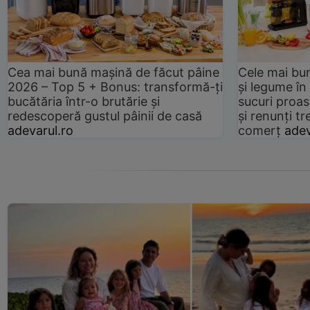
Cea mai bună mașină de făcut pâine
Cele mai bu
2026 – Top 5 + Bonus: transformă-ți
și legume în
bucătăria într-o brutărie și
sucuri proas
redescoperă gustul pâinii de casă
și renunți tr
adevarul.ro
comerț
adev