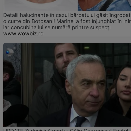
Detalii halucinante în cazul bărbatului găsit îngropat
o curte din Botoșani! Marinel a fost înjunghiat în ini
iar concubina lui se numără printre suspecți
www.wowbiz.ro
UPDATE Zi decisivă pentru Călin Georgescu! Fostul