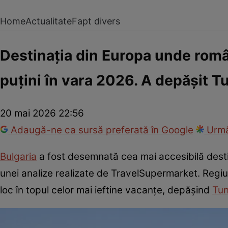
Home
Actualitate
Fapt divers
Destinația din Europa unde român
puțini în vara 2026. A depășit Tu
20 mai 2026 22:56
Adaugă-ne ca sursă preferată în Google
Urmă
Bulgaria
a fost desemnată cea mai accesibilă destin
unei analize realizate de TravelSupermarket. Regiun
loc în topul celor mai ieftine vacanțe, depășind
Tun