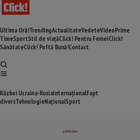
Ultima Oră!
Trending
Actualitate
Vedete
Video
Prime
Time
Sport
Stil de viață
Click! Pentru Femei
Click!
Sănătate
Click! Poftă Bună!
Contact
Război Ucraina-Rusia
Internațional
Fapt
divers
Tehnologie
Național
Sport