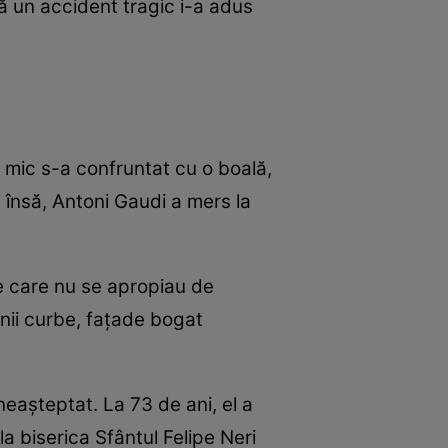
să un accident tragic i-a adus
 mic s-a confruntat cu o boală,
 însă, Antoni Gaudi a mers la
re care nu se apropiau de
linii curbe, fațade bogat
neașteptat. La 73 de ani, el a
a biserica Sfântul Felipe Neri