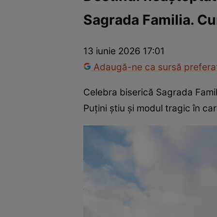
Sagrada Familia. Cu
Război Ucraina-Rusia
Internațional
Fapt divers
Tehnolog
13 iunie 2026 17:01
Adaugă-ne ca sursă preferat
Celebra biserică Sagrada Famili
Puțini știu și modul tragic în c