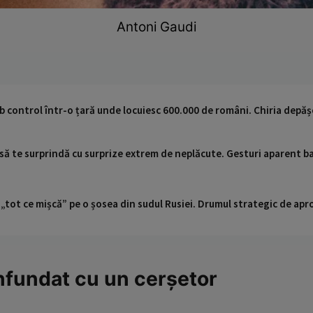
Antoni Gaudi
ub control într-o țară unde locuiesc 600.000 de români. Chiria depă
 să te surprindă cu surprize extrem de neplăcute. Gesturi aparent 
 „tot ce mișcă” pe o șosea din sudul Rusiei. Drumul strategic de ap
onfundat cu un cerșetor