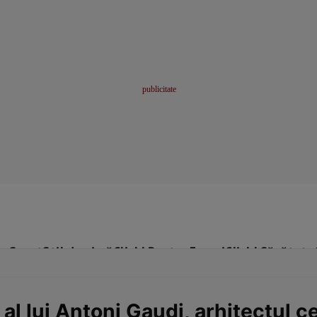
me
Sport
Stil de viață
Click! Pentru Femei
Click! Sănătate
al lui Antoni Gaudi, arhitectul ce