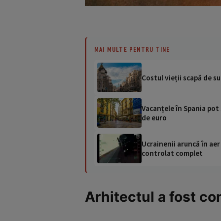
MAI MULTE PENTRU TINE
Costul vieții scapă de s
Vacanțele în Spania pot
de euro
Ucrainenii aruncă în aer
controlat complet
Arhitectul a fost c