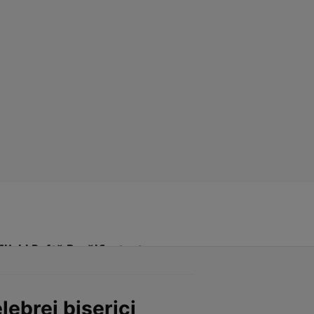
Click! Poftă Bună!
Contact
lebrei biserici