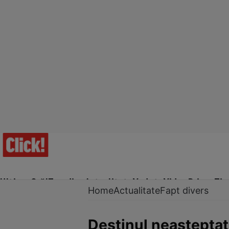
Ultima Oră!
Trending
Actualitate
Vedete
Video
Prime Ti
Home
Actualitate
Fapt divers
Destinul neașteptat 