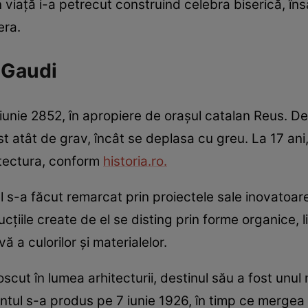
n viață i-a petrecut construind celebra biserică, în
era.
 Gaudi
unie 2852, în apropiere de orașul catalan Reus. De
t atât de grav, încât se deplasa cu greu. La 17 ani,
itectura, conform
historia.ro.
 el s-a făcut remarcat prin proiectele sale inovatoa
ucțiile create de el se disting prin forme organice, 
ă a culorilor și materialelor.
cut în lumea arhitecturii, destinul său a fost unul 
ntul s-a produs pe 7 iunie 1926, în timp ce mergea l