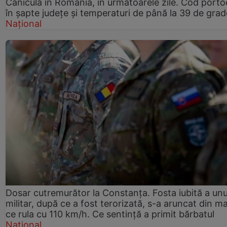
Caniculă în România, în următoarele zile. Cod porto
în șapte județe și temperaturi de până la 39 de grad
Național
Dosar cutremurător la Constanța. Fosta iubită a unu
militar, după ce a fost terorizată, s-a aruncat din m
ce rula cu 110 km/h. Ce sentință a primit bărbatul
Național