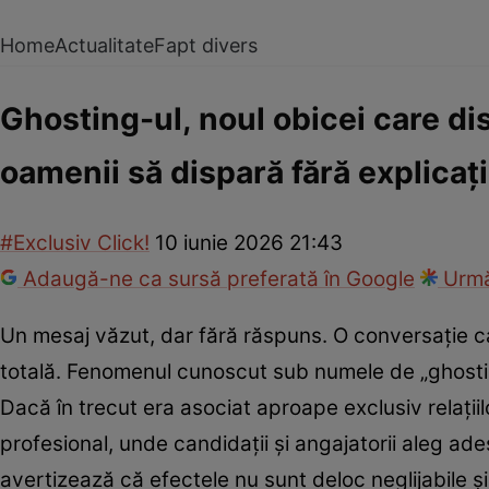
Home
Actualitate
Fapt divers
Ghosting-ul, noul obicei care dist
oamenii să dispară fără explicați
#Exclusiv Click!
10 iunie 2026 21:43
Adaugă-ne ca sursă preferată în Google
Urmă
Un mesaj văzut, dar fără răspuns. O conversație c
totală. Fenomenul cunoscut sub numele de „ghosting”
Dacă în trecut era asociat aproape exclusiv relații
profesional, unde candidații și angajatorii aleg ade
avertizează că efectele nu sunt deloc neglijabile și