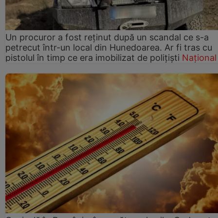
Un procuror a fost reținut după un scandal ce s-a
petrecut într-un local din Hunedoarea. Ar fi tras cu
pistolul în timp ce era imobilizat de polițiști
Național