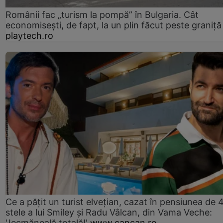
Românii fac „turism la pompă” în Bulgaria. Cât
economisești, de fapt, la un plin făcut peste graniță
playtech.ro
Ce a pățit un turist elvețian, cazat în pensiunea de 
stele a lui Smiley și Radu Vâlcan, din Vama Veche:
'Jecmăneală totală!'
www.cancan.ro