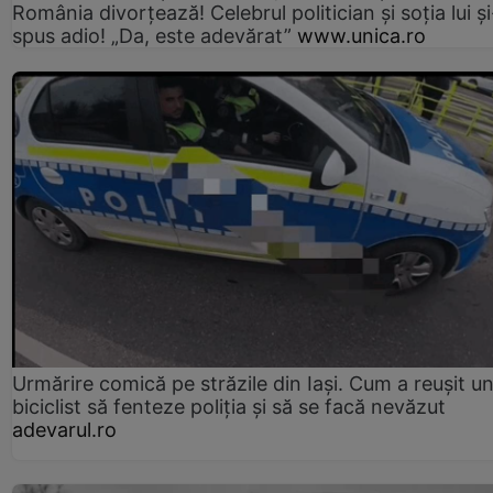
România divorțează! Celebrul politician și soția lui ș
spus adio! „Da, este adevărat”
www.unica.ro
Urmărire comică pe străzile din Iași. Cum a reușit u
biciclist să fenteze poliția și să se facă nevăzut
adevarul.ro