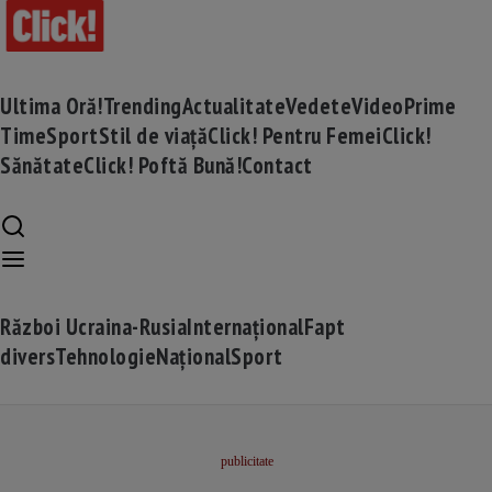
Ultima Oră!
Trending
Actualitate
Vedete
Video
Prime
Time
Sport
Stil de viață
Click! Pentru Femei
Click!
Sănătate
Click! Poftă Bună!
Contact
Război Ucraina-Rusia
Internațional
Fapt
divers
Tehnologie
Național
Sport