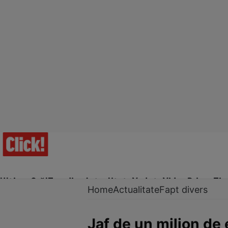
Ultima Oră!
Trending
Actualitate
Vedete
Video
Prime Ti
Home
Actualitate
Fapt divers
Jaf de un milion de e