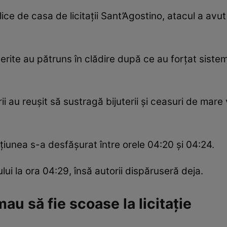
blice de casa de licitații Sant’Agostino, atacul a a
perite au pătruns în clădire după ce au forțat siste
ii au reușit să sustragă bijuterii și ceasuri de mare
iunea s-a desfășurat între orele 04:20 și 04:24.
ului la ora 04:29, însă autorii dispăruseră deja.
au să fie scoase la licitație