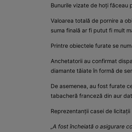
Bunurile vizate de hoți făceau p
Valoarea totală de pornire a obi
suma finală ar fi putut fi mult 
Printre obiectele furate se num
Anchetatorii au confirmat disp
diamante tăiate în formă de se
De asemenea, au fost furate cerc
tabacheră franceză din aur datâ
Reprezentanții casei de licitați
„A fost încheiată o asigurare co