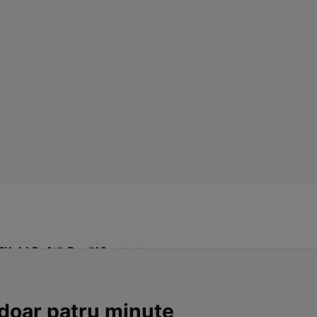
Click! Poftă Bună!
Contact
n doar patru minute