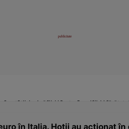
me
Sport
Stil de viață
Click! Pentru Femei
Click! Sănătate
uro în Italia. Hoții au acționat î