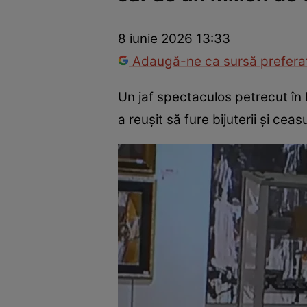
Război Ucraina-Rusia
Internațional
Fapt divers
Tehnolog
8 iunie 2026 13:33
Adaugă-ne ca sursă preferat
Un jaf spectaculos petrecut în I
a reușit să fure bijuterii și ce