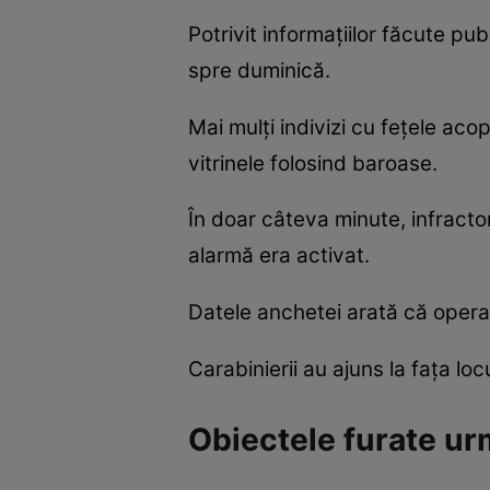
Potrivit informațiilor făcute pu
spre duminică.
Mai mulți indivizi cu fețele aco
vitrinele folosind baroase.
În doar câteva minute, infractor
alarmă era activat.
Datele anchetei arată că operaț
Carabinierii au ajuns la fața loc
Obiectele furate urm