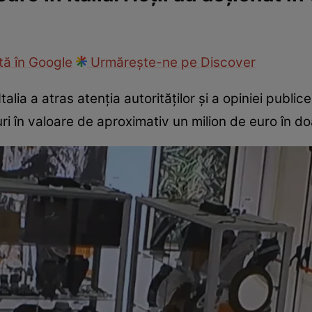
ie
Național
Sport
ă în Google
Urmărește-ne pe Discover
talia a atras atenția autorităților și a opiniei publi
asuri în valoare de aproximativ un milion de euro în d