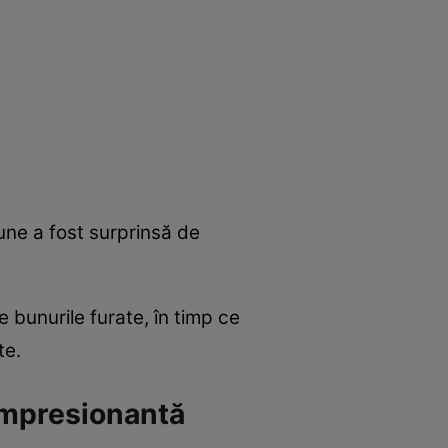
iune a fost surprinsă de
 bunurile furate, în timp ce
te.
e impresionantă