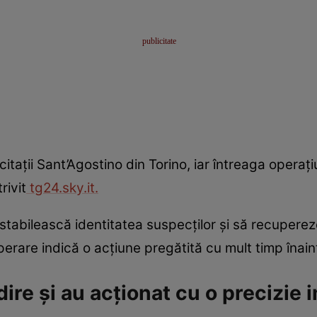
icitații Sant’Agostino din Torino, iar întreaga operaț
rivit
tg24.sky.it.
tabilească identitatea suspecților și să recupereze
perare indică o acțiune pregătită cu mult timp înain
lădire și au acționat cu o precizi