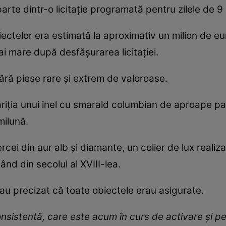
arte dintr-o licitație programată pentru zilele de 9 ș
ectelor era estimată la aproximativ un milion de eur
mai mare după desfășurarea licitației.
ără piese rare și extrem de valoroase.
ariția unui inel cu smarald columbian de aproape pa
milună.
ei din aur alb și diamante, un colier de lux realizat
nd din secolul al XVIII-lea.
i au precizat că toate obiectele erau asigurate.
nsistentă, care este acum în curs de activare și pen