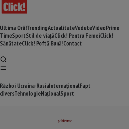
Ultima Oră!
Trending
Actualitate
Vedete
Video
Prime
Time
Sport
Stil de viață
Click! Pentru Femei
Click!
Sănătate
Click! Poftă Bună!
Contact
Război Ucraina-Rusia
Internațional
Fapt
divers
Tehnologie
Național
Sport