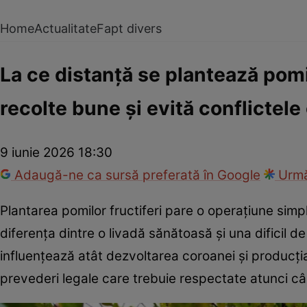
Home
Actualitate
Fapt divers
La ce distanță se plantează pomii
recolte bune și evită conflictele
9 iunie 2026 18:30
Adaugă-ne ca sursă preferată în Google
Urmă
Plantarea pomilor fructiferi pare o operațiune simp
diferența dintre o livadă sănătoasă și una dificil de 
influențează atât dezvoltarea coroanei și producția d
prevederi legale care trebuie respectate atunci cân