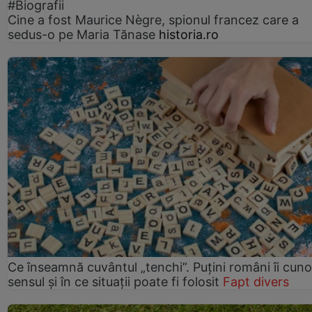
#Biografii
Cine a fost Maurice Nègre, spionul francez care a
sedus-o pe Maria Tănase
historia.ro
Ce înseamnă cuvântul „tenchi”. Puțini români îi cun
sensul și în ce situații poate fi folosit
Fapt divers