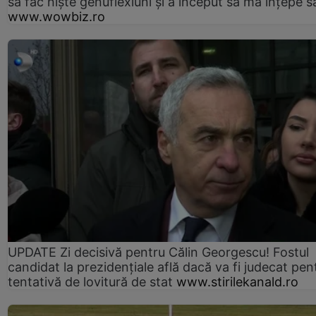
să fac niște genuflexiuni și a început să mă înțepe s
www.wowbiz.ro
UPDATE Zi decisivă pentru Călin Georgescu! Fostul
candidat la prezidențiale află dacă va fi judecat pen
tentativă de lovitură de stat
www.stirilekanald.ro