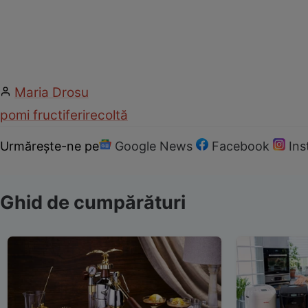
Maria Drosu
pomi fructiferi
recoltă
Urmărește-ne pe
Google News
Facebook
In
Ghid de cumpărături