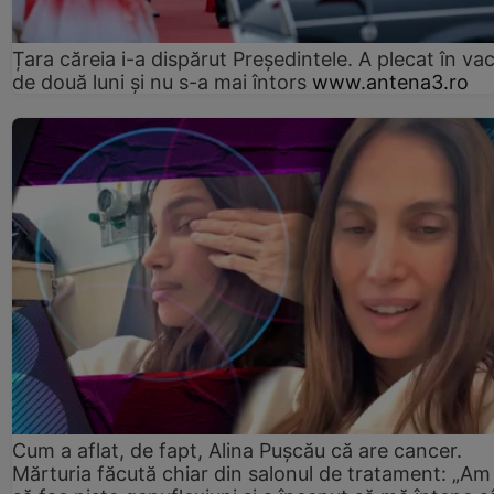
Țara căreia i-a dispărut Președintele. A plecat în va
de două luni și nu s-a mai întors
www.antena3.ro
Cum a aflat, de fapt, Alina Pușcău că are cancer.
Mărturia făcută chiar din salonul de tratament: „Am