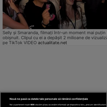
Selly și Smaranda, filmați într-un moment mai puțin
obișnuit. Clipul cu ei a depășit 2 milioane de vizualiz
pe TikTok VIDEO
actualitate.net
Nouă ne pasă ca datele tale personale să rămână confidențiale
Noi și partenerii noștri
606
stocăm și/sau accesăm informații pe dispozitivul dvs., precum identificatorii