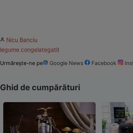
Nicu Banciu
legume congelate
gatit
Urmărește-ne pe
Google News
Facebook
In
Ghid de cumpărături