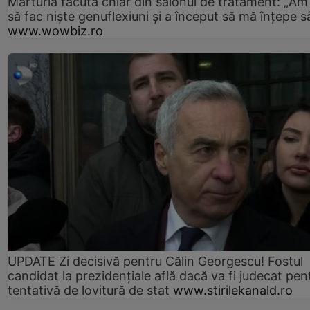
Mărturia făcută chiar din salonul de tratament: „Am
să fac niște genuflexiuni și a început să mă înțepe s
www.wowbiz.ro
UPDATE Zi decisivă pentru Călin Georgescu! Fostul
candidat la prezidențiale află dacă va fi judecat pen
tentativă de lovitură de stat
www.stirilekanald.ro