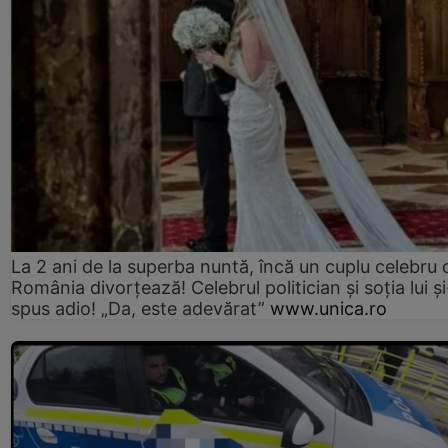
La 2 ani de la superba nuntă, încă un cuplu celebru 
România divorțează! Celebrul politician și soția lui ș
spus adio! „Da, este adevărat”
www.unica.ro