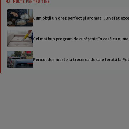
MAI MULTE PENTRU TINE
Cum obții un orez perfect și aromat: „Un sfat exc
Cel mai bun program de curățenie în casă cu numai
Pericol de moarte la trecerea de cale ferată la Pet