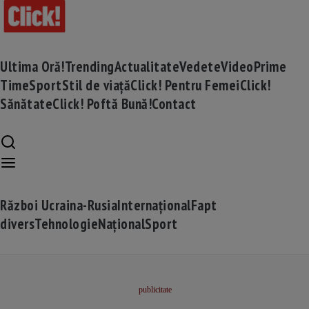
Ultima Oră!
Trending
Actualitate
Vedete
Video
Prime
Time
Sport
Stil de viață
Click! Pentru Femei
Click!
Sănătate
Click! Poftă Bună!
Contact
Război Ucraina-Rusia
Internațional
Fapt
divers
Tehnologie
Național
Sport