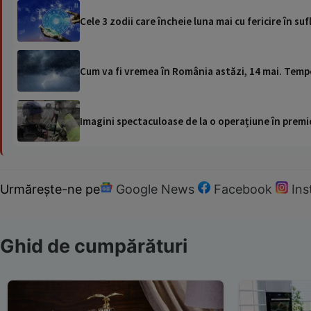
Cele 3 zodii care încheie luna mai cu fericire în su
Cum va fi vremea în România astăzi, 14 mai. Temper
Imagini spectaculoase de la o operațiune în premie
Urmărește-ne pe
Google News
Facebook
In
Ghid de cumpărături