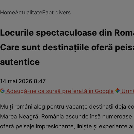
Home
Actualitate
Fapt divers
Locurile spectaculoase din Româ
Care sunt destinațiile oferă peis
autentice
14 mai 2026 8:47
Adaugă-ne ca sursă preferată în Google
Urmă
Mulți români aleg pentru vacanțe destinații deja c
Marea Neagră. România ascunde însă numeroase loc
oferă peisaje impresionante, liniște și experiențe aut