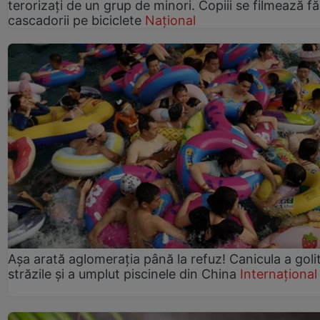
terorizați de un grup de minori. Copiii se filmează f
cascadorii pe biciclete
Național
Așa arată aglomerația până la refuz! Canicula a goli
străzile și a umplut piscinele din China
Internațional