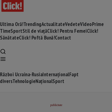
Ultima Oră!
Trending
Actualitate
Vedete
Video
Prime
Time
Sport
Stil de viață
Click! Pentru Femei
Click!
Sănătate
Click! Poftă Bună!
Contact
Război Ucraina-Rusia
Internațional
Fapt
divers
Tehnologie
Național
Sport