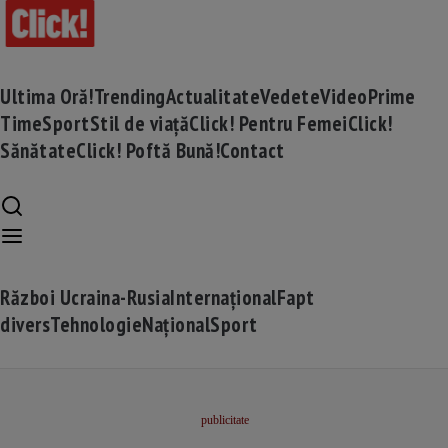
Ultima Oră!
Trending
Actualitate
Vedete
Video
Prime
Time
Sport
Stil de viață
Click! Pentru Femei
Click!
Sănătate
Click! Poftă Bună!
Contact
Război Ucraina-Rusia
Internațional
Fapt
divers
Tehnologie
Național
Sport