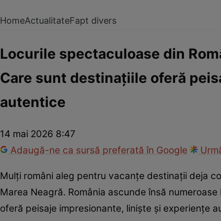
Home
Actualitate
Fapt divers
Locurile spectaculoase din Româ
Care sunt destinațiile oferă peis
autentice
14 mai 2026 8:47
Adaugă-ne ca sursă preferată în Google
Urmă
Mulți români aleg pentru vacanțe destinații deja c
Marea Neagră. România ascunde însă numeroase loc
oferă peisaje impresionante, liniște și experiențe aut