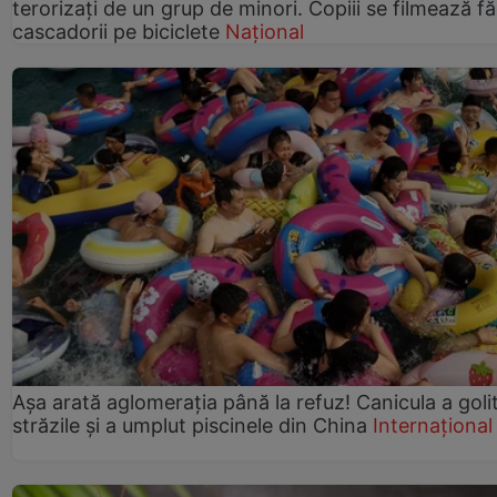
terorizați de un grup de minori. Copiii se filmează f
cascadorii pe biciclete
Național
Așa arată aglomerația până la refuz! Canicula a goli
străzile și a umplut piscinele din China
Internațional