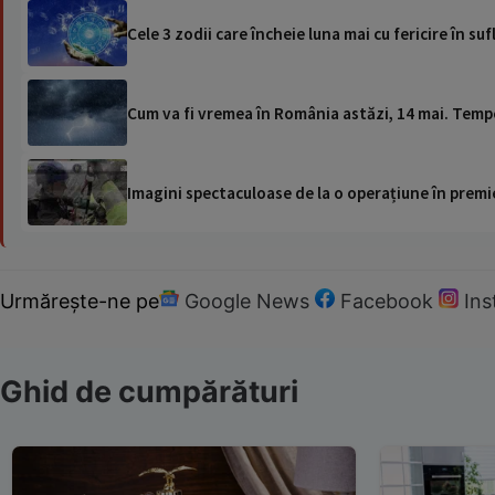
Cele 3 zodii care încheie luna mai cu fericire în su
Cum va fi vremea în România astăzi, 14 mai. Temper
Imagini spectaculoase de la o operațiune în premie
Urmărește-ne pe
Google News
Facebook
In
Ghid de cumpărături