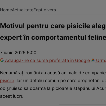
Home
Actualitate
Fapt divers
Motivul pentru care pisicile ale
expert în comportamentul felinel
7 iunie 2026 6:00
Adaugă-ne ca sursă preferată în Google
Urmă
Nenumărați români au acasă animale de companie, ia
pisicile
. Iar un detaliu comun pe care proprietarii 
obișnuiesc să doarmă la picioarele stăpânului Acu
acest lucru.