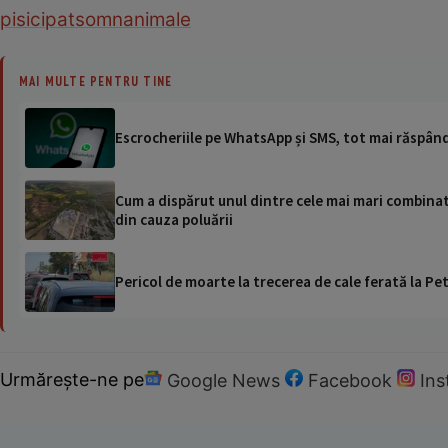
pisici
pat
somn
animale
MAI MULTE PENTRU TINE
Escrocheriile pe WhatsApp și SMS, tot mai răspând
Cum a dispărut unul dintre cele mai mari combinat
din cauza poluării
Pericol de moarte la trecerea de cale ferată la Pet
Urmărește-ne pe
Google News
Facebook
In