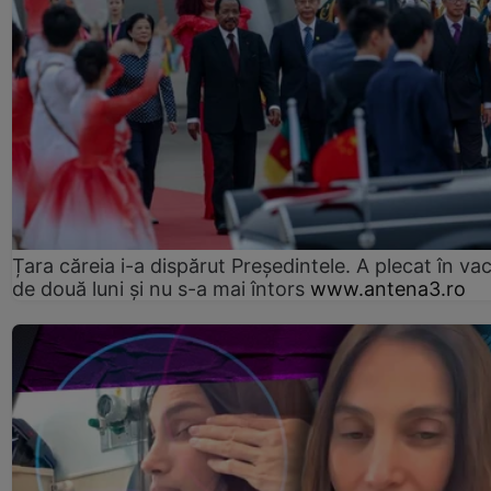
Țara căreia i-a dispărut Președintele. A plecat în va
de două luni și nu s-a mai întors
www.antena3.ro