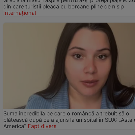
Grecia ia măsuri aspre pentru a-și proteja plajele. Z
din care turiștii pleacă cu borcane pline de nisip
Internațional
Suma incredibilă pe care o româncă a trebuit să o
plătească după ce a ajuns la un spital în SUA: „Asta 
America”
Fapt divers