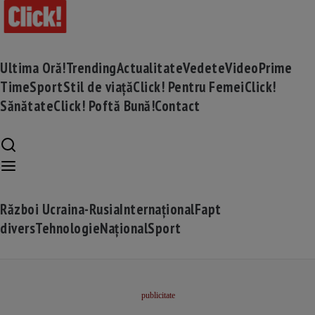
Ultima Oră!
Trending
Actualitate
Vedete
Video
Prime
Time
Sport
Stil de viață
Click! Pentru Femei
Click!
Sănătate
Click! Poftă Bună!
Contact
Război Ucraina-Rusia
Internațional
Fapt
divers
Tehnologie
Național
Sport