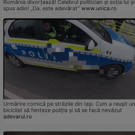
România divorțează! Celebrul politician și soția lui ș
spus adio! „Da, este adevărat”
www.unica.ro
Urmărire comică pe străzile din Iași. Cum a reușit u
biciclist să fenteze poliția și să se facă nevăzut
adevarul.ro