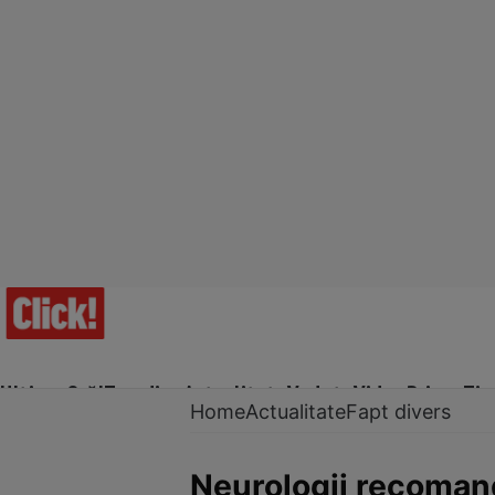
Ultima Oră!
Trending
Actualitate
Vedete
Video
Prime Ti
Home
Actualitate
Fapt divers
Neurologii recomand