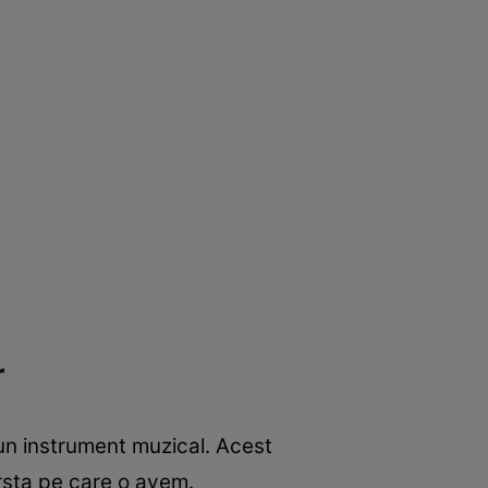
r
un instrument muzical. Acest
rsta pe care o avem.