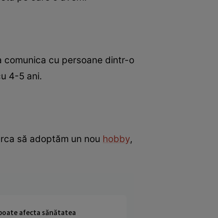
e a comunica cu persoane dintr-o
cu 4-5 ani.
ncerca să adoptăm un nou
hobby
,
i poate afecta sănătatea