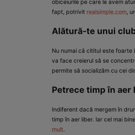
obiceiurile pe care le avem at
fapt, potrivit
realsimple.com
, u
Alătură-te unui clu
Nu numai că cititul este foarte
va face creierul să se concentr
permite să socializăm cu cei din
Petrece timp în aer 
Indiferent dacă mergem în drum
timp în aer liber. Iar cel mai b
mult
.