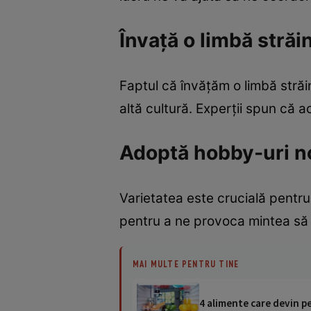
Învață o limbă străi
Faptul că învățăm o limbă străi
altă cultură. Experții spun că a
Adoptă hobby-uri n
Varietatea este crucială pentr
pentru a ne provoca mintea să s
MAI MULTE PENTRU TINE
4 alimente care devin pe