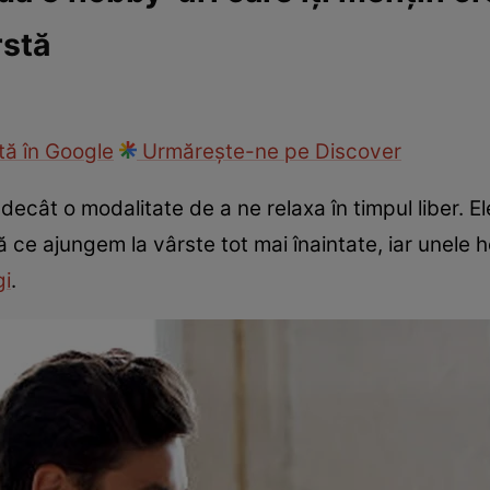
rstă
ie
Național
Sport
ă în Google
Urmărește-ne pe Discover
ecât o modalitate de a ne relaxa în timpul liber. El
ce ajungem la vârste tot mai înaintate, iar unele 
gi
.