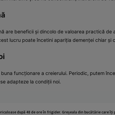
nă
nă are beneficii și dincolo de valoarea practică d
cest lucru poate încetini apariția demenței chiar și 
oi
u buna funcționare a creierului. Periodic, putem î
e adapteze la condiții noi.
riculoase după 48 de ore în frigider. Greșeala din bucătărie care îț