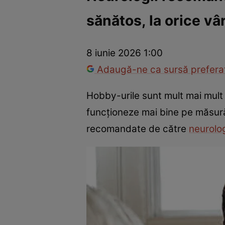
sănătos, la orice vâ
Război Ucraina-Rusia
Internațional
Fapt divers
Tehnolog
8 iunie 2026 1:00
Adaugă-ne ca sursă preferat
Hobby-urile sunt mult mai mult d
funcționeze mai bine pe măsură 
recomandate de către
neurolo