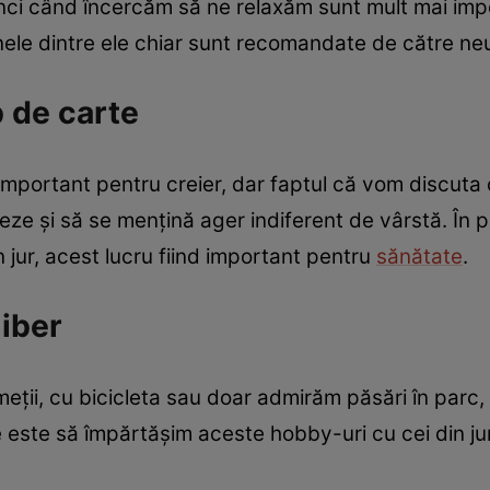
unci când încercăm să ne relaxăm sunt mult mai im
nele dintre ele chiar sunt recomandate de către neu
b de carte
 important pentru creier, dar faptul că vom discuta 
eze și să se mențină ager indiferent de vârstă. În p
 jur, acest lucru fiind important pentru
sănătate
.
liber
eții, cu bicicleta sau doar admirăm păsări în parc
ine este să împărtășim aceste hobby-uri cu cei din ju