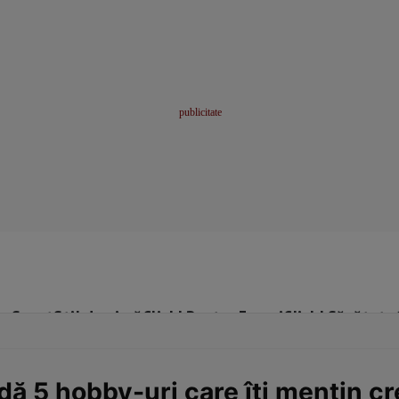
me
Sport
Stil de viață
Click! Pentru Femei
Click! Sănătate
ă 5 hobby-uri care îți mențin cre