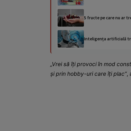
5 fructe pe care nu ar tr
Inteligența artificială
„Vrei să îți provoci în mod const
și prin hobby-uri care îți plac”
,