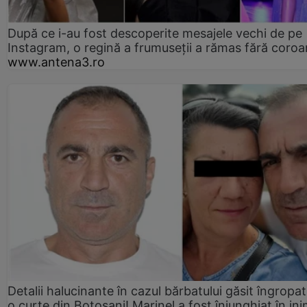
După ce i-au fost descoperite mesajele vechi de pe
Instagram, o regină a frumuseții a rămas fără coro
www.antena3.ro
Detalii halucinante în cazul bărbatului găsit îngropat
o curte din Botoșani! Marinel a fost înjunghiat în ini