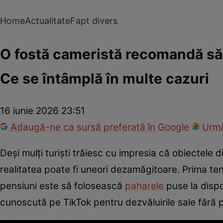
Home
Actualitate
Fapt divers
O fostă cameristă recomandă să 
Ce se întâmplă în multe cazuri
16 iunie 2026 23:51
Adaugă-ne ca sursă preferată în Google
Urmă
Deși mulți turiști trăiesc cu impresia că obiectele 
realitatea poate fi uneori dezamăgitoare. Prima te
pensiuni este să folosească
paharele
puse la dispo
cunoscută pe TikTok pentru dezvăluirile sale fără p