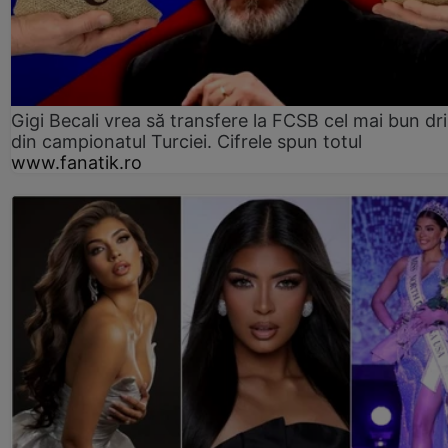
Gigi Becali vrea să transfere la FCSB cel mai bun dri
din campionatul Turciei. Cifrele spun totul
www.fanatik.ro