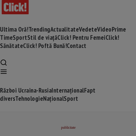
Ultima Oră!
Trending
Actualitate
Vedete
Video
Prime
Time
Sport
Stil de viață
Click! Pentru Femei
Click!
Sănătate
Click! Poftă Bună!
Contact
Război Ucraina-Rusia
Internațional
Fapt
divers
Tehnologie
Național
Sport