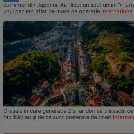
cutremur din Japonia. Au făcut un scut uman în juru
unui pacient aflat pe masa de operație
Internațional
Orașele în care generația Z și-ar dori să trăiască: ce
facilități au și de ce sunt preferate de tineri
Internaț