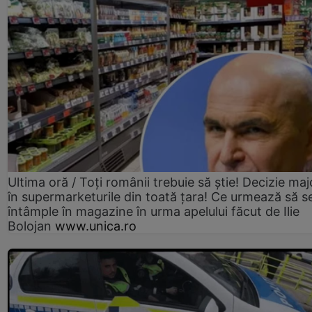
Ultima oră / Toți românii trebuie să știe! Decizie maj
în supermarketurile din toată țara! Ce urmează să s
întâmple în magazine în urma apelului făcut de Ilie
Bolojan
www.unica.ro