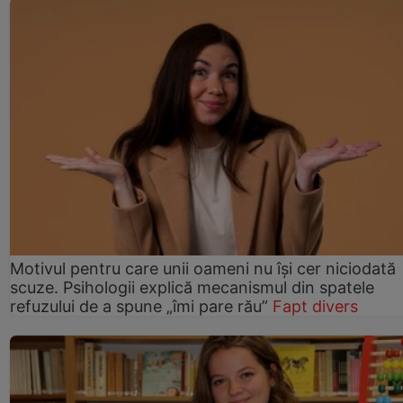
Motivul pentru care unii oameni nu își cer niciodată
scuze. Psihologii explică mecanismul din spatele
refuzului de a spune „îmi pare rău”
Fapt divers