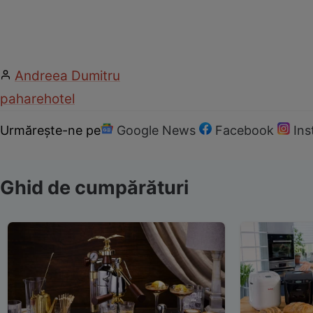
Andreea Dumitru
pahare
hotel
Urmărește-ne pe
Google News
Facebook
In
Ghid de cumpărături