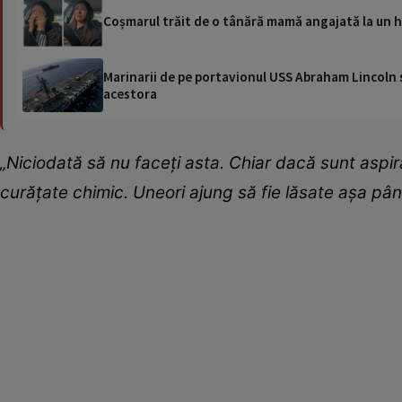
Coșmarul trăit de o tânără mamă angajată la un hote
Marinarii de pe portavionul USS Abraham Lincoln su
acestora
„Niciodată să nu faceți asta. Chiar dacă sunt aspi
curățate chimic. Uneori ajung să fie lăsate așa până