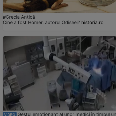
#Grecia Antică
Cine a fost Homer, autorul Odiseei?
historia.ro
Gestul emoționant al unor medici în timpul un
VIDEO