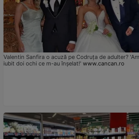
Valentin Sanfira o acuză pe Codruța de adulter? 'A
iubit doi ochi ce m-au înșelat!'
www.cancan.ro