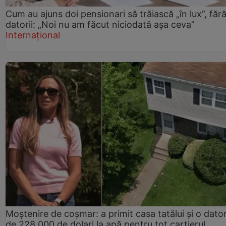
Cum au ajuns doi pensionari să trăiască „în lux”, făr
datorii: „Noi nu am făcut niciodată așa ceva”
Internațional
Moștenire de coșmar: a primit casa tatălui și o dator
de 228.000 de dolari la apă pentru tot cartierul