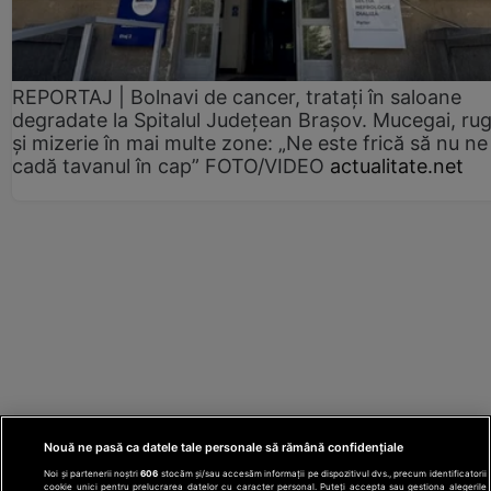
REPORTAJ | Bolnavi de cancer, tratați în saloane
degradate la Spitalul Județean Brașov. Mucegai, ru
și mizerie în mai multe zone: „Ne este frică să nu ne
cadă tavanul în cap” FOTO/VIDEO
actualitate.net
Nouă ne pasă ca datele tale personale să rămână confidențiale
Noi și partenerii noștri
606
stocăm și/sau accesăm informații pe dispozitivul dvs., precum identificatorii
cookie unici pentru prelucrarea datelor cu caracter personal. Puteți accepta sau gestiona alegerile