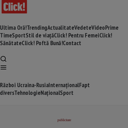
Ultima Oră!
Trending
Actualitate
Vedete
Video
Prime
Time
Sport
Stil de viață
Click! Pentru Femei
Click!
Sănătate
Click! Poftă Bună!
Contact
Război Ucraina-Rusia
Internațional
Fapt
divers
Tehnologie
Național
Sport