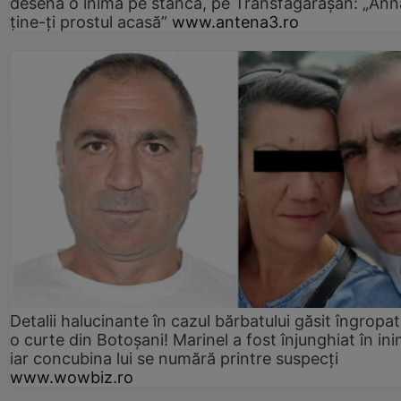
desena o inimă pe stâncă, pe Transfăgărășan: „Ann
ține-ți prostul acasă”
www.antena3.ro
Detalii halucinante în cazul bărbatului găsit îngropat
o curte din Botoșani! Marinel a fost înjunghiat în ini
iar concubina lui se numără printre suspecți
www.wowbiz.ro