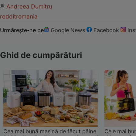
Andreea Dumitru
reddit
romania
Urmărește-ne pe
Google News
Facebook
In
Ghid de cumpărături
Cea mai bună mașină de făcut pâine
Cele mai bu