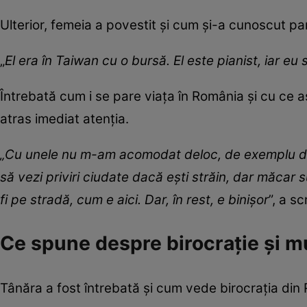
Ulterior, femeia a povestit și cum și-a cunoscut p
„
El era în Taiwan cu o bursă. El este pianist, iar eu 
Întrebată cum i se pare viața în România și cu ce 
atras imediat atenția.
„Cu unele nu m-am acomodat deloc, de exemplu disc
să vezi priviri ciudate dacă ești străin, dar măcar
fi pe stradă, cum e aici. Dar, în rest, e binișor
”, a s
Ce spune despre birocrație și 
Tânăra a fost întrebată și cum vede birocrația di