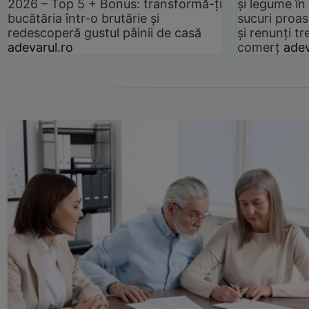
2026 – Top 5 + Bonus: transformă-ți
și legume în
bucătăria într-o brutărie și
sucuri proas
redescoperă gustul pâinii de casă
și renunți tr
adevarul.ro
comerț
adev