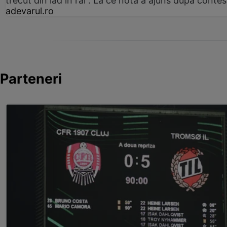
trecut din iad în rai”. La ce notă a ajuns după contes
adevarul.ro
Parteneri