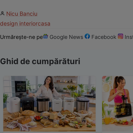
Nicu Banciu
design interior
casa
Urmărește-ne pe
Google News
Facebook
In
Ghid de cumpărături