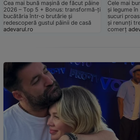
Cea mai bună mașină de făcut pâine
Cele mai bu
2026 – Top 5 + Bonus: transformă-ți
și legume în
bucătăria într-o brutărie și
sucuri proas
redescoperă gustul pâinii de casă
și renunți tr
adevarul.ro
comerț
adev