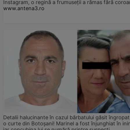
Instagram, o regină a frumuseții a rămas fără coro
www.antena3.ro
Detalii halucinante în cazul bărbatului găsit îngropat
o curte din Botoșani! Marinel a fost înjunghiat în ini
iar concubina lui se numără printre suspecți