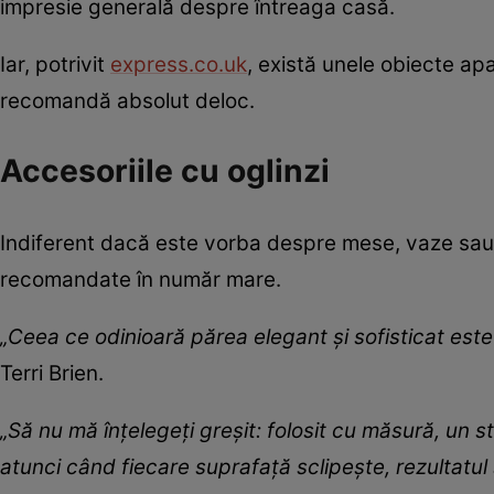
impresie generală despre întreaga casă.
Iar, potrivit
express.co.uk
, există unele obiecte apa
recomandă absolut deloc.
Accesoriile cu oglinzi
Indiferent dacă este vorba despre mese, vaze sau ch
recomandate în număr mare.
„Ceea ce odinioară părea elegant și sofisticat est
Terri Brien.
„Să nu mă înțelegeți greșit: folosit cu măsură, un st
atunci când fiecare suprafață sclipește, rezultat