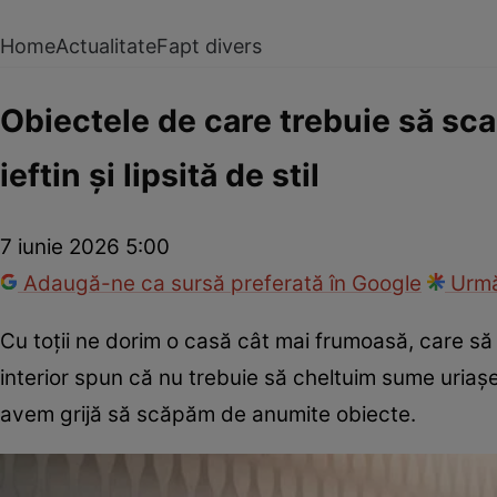
Home
Actualitate
Fapt divers
Obiectele de care trebuie să scap
ieftin și lipsită de stil
7 iunie 2026 5:00
Adaugă-ne ca sursă preferată în Google
Urmă
Cu toții ne dorim o casă cât mai frumoasă, care să a
interior spun că nu trebuie să cheltuim sume uriașe
avem grijă să scăpăm de anumite obiecte.