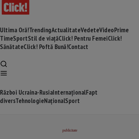
Ultima Oră!
Trending
Actualitate
Vedete
Video
Prime
Time
Sport
Stil de viață
Click! Pentru Femei
Click!
Sănătate
Click! Poftă Bună!
Contact
Război Ucraina-Rusia
Internațional
Fapt
divers
Tehnologie
Național
Sport