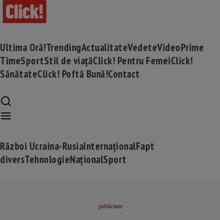
Ultima Oră!
Trending
Actualitate
Vedete
Video
Prime
Time
Sport
Stil de viață
Click! Pentru Femei
Click!
Sănătate
Click! Poftă Bună!
Contact
Război Ucraina-Rusia
Internațional
Fapt
divers
Tehnologie
Național
Sport