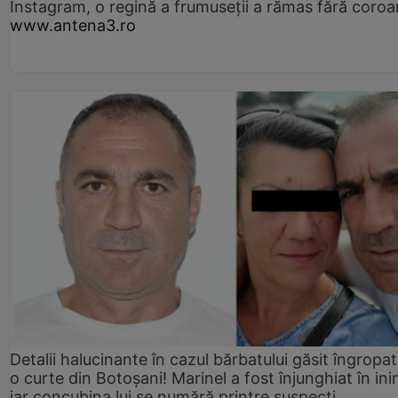
Instagram, o regină a frumuseții a rămas fără coro
www.antena3.ro
Detalii halucinante în cazul bărbatului găsit îngropat
o curte din Botoșani! Marinel a fost înjunghiat în ini
iar concubina lui se numără printre suspecți