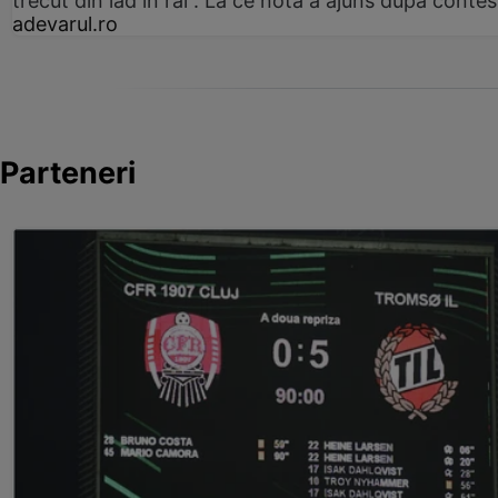
trecut din iad în rai”. La ce notă a ajuns după contes
adevarul.ro
Parteneri