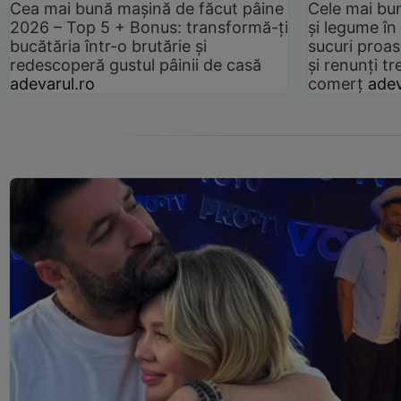
Cea mai bună mașină de făcut pâine
Cele mai bu
2026 – Top 5 + Bonus: transformă-ți
și legume în
bucătăria într-o brutărie și
sucuri proas
redescoperă gustul pâinii de casă
și renunți tr
adevarul.ro
comerț
adev