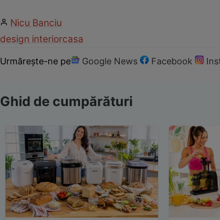
Nicu Banciu
design interior
casa
Urmărește-ne pe
Google News
Facebook
In
Ghid de cumpărături