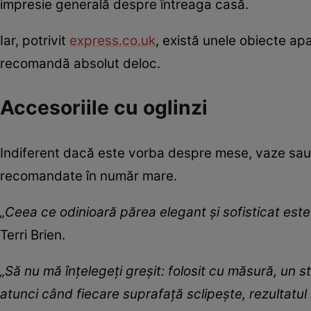
impresie generală despre întreaga casă.
Iar, potrivit
express.co.uk
, există unele obiecte apa
recomandă absolut deloc.
Accesoriile cu oglinzi
Indiferent dacă este vorba despre mese, vaze sau ch
recomandate în număr mare.
„Ceea ce odinioară părea elegant și sofisticat est
Terri Brien.
„Să nu mă înțelegeți greșit: folosit cu măsură, un st
atunci când fiecare suprafață sclipește, rezultat