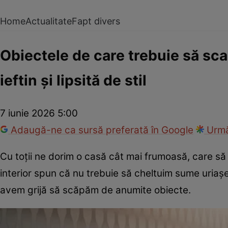
Home
Actualitate
Fapt divers
Obiectele de care trebuie să scap
ieftin și lipsită de stil
7 iunie 2026 5:00
Adaugă-ne ca sursă preferată în Google
Urmă
Cu toții ne dorim o casă cât mai frumoasă, care să a
interior spun că nu trebuie să cheltuim sume uriașe
avem grijă să scăpăm de anumite obiecte.