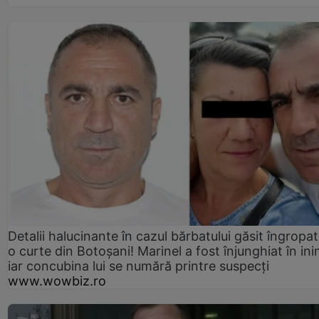
Detalii halucinante în cazul bărbatului găsit îngropat
o curte din Botoșani! Marinel a fost înjunghiat în ini
iar concubina lui se numără printre suspecți
www.wowbiz.ro