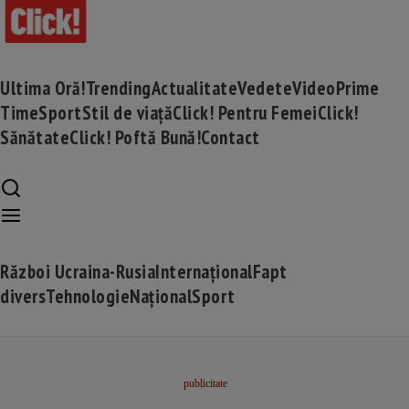
Ultima Oră!
Trending
Actualitate
Vedete
Video
Prime
Time
Sport
Stil de viață
Click! Pentru Femei
Click!
Sănătate
Click! Poftă Bună!
Contact
Război Ucraina-Rusia
Internațional
Fapt
divers
Tehnologie
Național
Sport