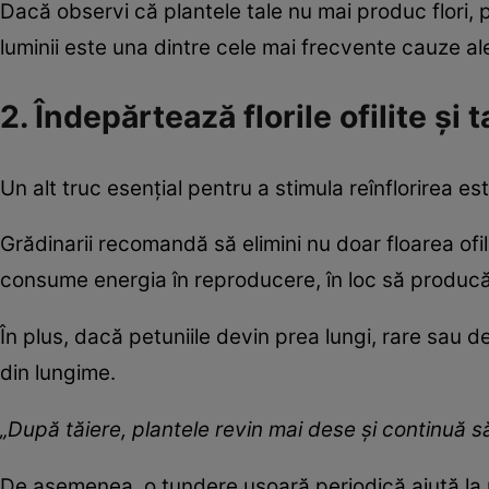
Dacă observi că plantele tale nu mai produc flori, p
luminii este una dintre cele mai frecvente cauze ale op
2. Îndepărtează florile ofilite și
Un alt truc esențial pentru a stimula reînflorirea e
Grădinarii recomandă să elimini nu doar floarea ofil
consume energia în reproducere, în loc să producă n
În plus, dacă petuniile devin prea lungi, rare sau d
din lungime.
„După tăiere, plantele revin mai dese și continuă s
De asemenea, o tundere ușoară periodică ajută la 