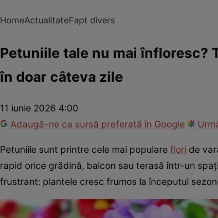
Home
Actualitate
Fapt divers
Petuniile tale nu mai înfloresc? 
în doar câteva zile
11 iunie 2026 4:00
Adaugă-ne ca sursă preferată în Google
Urmă
Petuniile sunt printre cele mai populare
flori
de vară
rapid orice grădină, balcon sau terasă într-un spaț
frustrant: plantele cresc frumos la începutul sezon