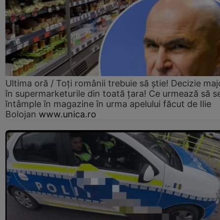
Ultima oră / Toți românii trebuie să știe! Decizie maj
în supermarketurile din toată țara! Ce urmează să s
întâmple în magazine în urma apelului făcut de Ilie
Bolojan
www.unica.ro