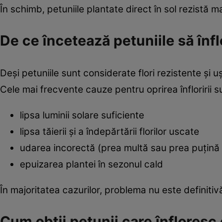
În schimb, petuniile plantate direct în sol rezistă m
De ce încetează petuniile să înf
Deși petuniile sunt considerate flori rezistente și u
Cele mai frecvente cauze pentru oprirea înfloririi s
lipsa luminii solare suficiente
lipsa tăierii și a îndepărtării florilor uscate
udarea incorectă (prea multă sau prea puțină
epuizarea plantei în sezonul cald
În majoritatea cazurilor, problema nu este definitivă
Cum obții petunii care înfloresc