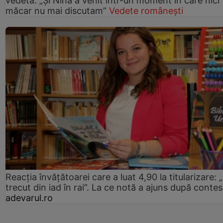
vedeta: „Și Nina a venit într-un moment în care nici
măcar nu mai discutam”
Vedete românești
Reacția învățătoarei care a luat 4,90 la titularizare:
trecut din iad în rai”. La ce notă a ajuns după contes
adevarul.ro