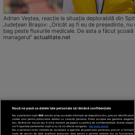
Adrian Veștea, reacție la situația deplorabilă din Spit
Județean Brașov: „Oricât aș fi eu de președinte, nu
bag peste fluxurile medicale. De asta a făcut școală
managerul”
actualitate.net
Nouă ne pasă ca datele tale personale să rămână confidențiale
Noi și partenerii noștri
606
stocăm și/sau accesăm informații pe dispozitivul dvs., precum identificatorii
cookie unici pentru prelucrarea datelor cu caracter personal. Puteți accepta sau gestiona alegerile
dvs. făcând clic mai jos sau în orice moment, pe pagina cu politica de confidențialitate. Aceste alegeri
vor fi raportate partenerilor noștri și nu vă vor afecta navigarea.
Mai multe detalii
Noi si partenerii nostri (retelele de socializare si agentiile de publicitate partenere, precum si furnizorii
nostri de servicii de date analitice) prelucram date pentru a permite website-ului sa functioneze,