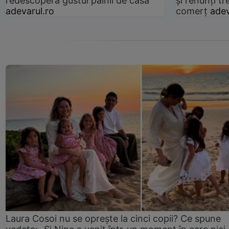
redescoperă gustul pâinii de casă
și renunți tr
adevarul.ro
comerț
adev
Laura Cosoi nu se oprește la cinci copii? Ce spune