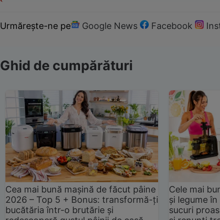
Urmărește-ne pe
Google News
Facebook
In
Ghid de cumpărături
Cea mai bună mașină de făcut pâine
Cele mai bu
2026 – Top 5 + Bonus: transformă-ți
și legume în
bucătăria într-o brutărie și
sucuri proas